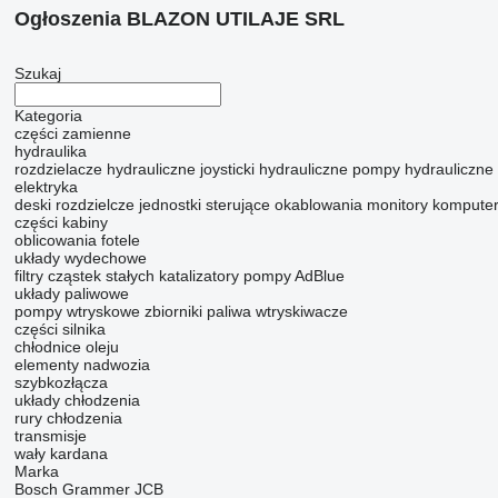
Ogłoszenia BLAZON UTILAJE SRL
Szukaj
Kategoria
części zamienne
hydraulika
rozdzielacze hydrauliczne
joysticki hydrauliczne
pompy hydrauliczne
elektryka
deski rozdzielcze
jednostki sterujące
okablowania
monitory
komputer
części kabiny
oblicowania
fotele
układy wydechowe
filtry cząstek stałych
katalizatory
pompy AdBlue
układy paliwowe
pompy wtryskowe
zbiorniki paliwa
wtryskiwacze
części silnika
chłodnice oleju
elementy nadwozia
szybkozłącza
układy chłodzenia
rury chłodzenia
transmisje
wały kardana
Marka
Bosch
Grammer
JCB