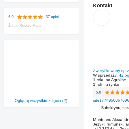
Kontakt
37 opinii
5.0
Źródło: Google Maps
Zweryfikowany sp
W sprzedaży:
42 og
1
roku na Agroline
1
rok na rynku
5.0
site1774950867096
Oglądaj wszystkie zdjęcia (2)
Subskrybuj sp
Munteanu Alexandr
Języki:
rumuński, an
+40 753 64...
Pok