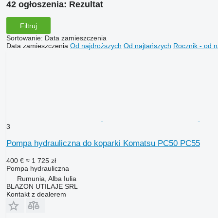
42 ogłoszenia:
Rezultat
Filtruj
Sortowanie
:
Data zamieszczenia
Data zamieszczenia
Od najdroższych
Od najtańszych
Rocznik - od 
3
Pompa hydrauliczna do koparki Komatsu PC50 PC55
400 €
≈ 1 725 zł
Pompa hydrauliczna
Rumunia, Alba Iulia
BLAZON UTILAJE SRL
Kontakt z dealerem