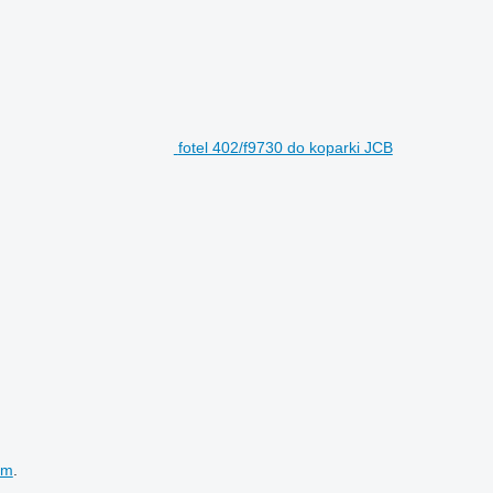
fotel 402/f9730 do koparki JCB
em
.