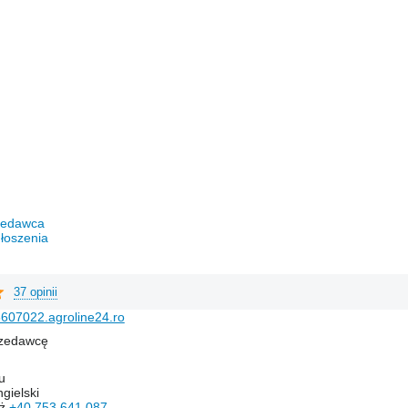
rzedawca
łoszenia
37 opinii
607022.agroline24.ro
rzedawcę
u
gielski
aż
+40 753 641 087