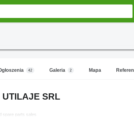
Ogłoszenia
Galeria
Mapa
Referen
42
2
 UTILAJE SRL
 spare parts sales