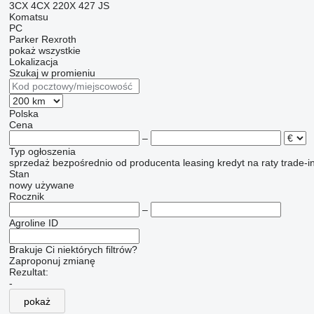
3CX
4CX
220X
427
JS
Komatsu
PC
Parker
Rexroth
pokaż wszystkie
Lokalizacja
Szukaj w promieniu
Polska
Cena
–
Typ ogłoszenia
sprzedaż
bezpośrednio od producenta
leasing
kredyt
na raty
trade-i
Stan
nowy
używane
Rocznik
–
Agroline ID
Brakuje Ci niektórych filtrów?
Zaproponuj zmianę
Rezultat:
-
pokaż