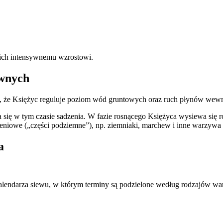
z ich intensywnemu wzrostowi.
awnych
ię, że Księżyc reguluje poziom wód gruntowych oraz ruch płynów wewn
eca się w tym czasie sadzenia. W fazie rosnącego Księżyca wysiewa się 
zeniowe („części podziemne”), np. ziemniaki, marchew i inne warzywa
a
z kalendarza siewu, w którym terminy są podzielone według rodzajów