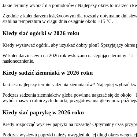
Jakie terminy wybrać dla pomidorów? Najlepszy okres to marzec i kwi
Zgodnie z kalendarzem księżycowym dla rozsady optymalne dni siew
stabilna temperatura w ciągu dnia osiągnie około +15 °C.
Kiedy siać ogórki w 2026 roku
Kiedy wysiewać ogórki, aby uzyskać dobry plon? Sprzyjający okres 
W kalendarzu siewu na 2026 rok wskazano następujące terminy: 12–1
nasłonecznienie.
Kiedy sadzić ziemniaki w 2026 roku
Jaki jest najlepszy termin sadzenia ziemniaków? Najlepiej wybrać kw
Podczas sadzenia ziemniaków gleba powinna nagrzać się do około +1
wybór maszyn rolniczych do orki, przygotowania gleby oraz późniejsz
Kiedy siać paprykę w 2026 roku
Kiedy rozpocząć wysiew papryki na rozsadę? Optymalny czas przypad
Podczas wysiewu papryki należy uwzględnić jej długi okres wegetacj