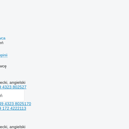
awca
eń
opinii
awcę
ecki, angielski
9 4323 802527
ń
49 4323 8025170
9 172 4222113
ecki, angielski