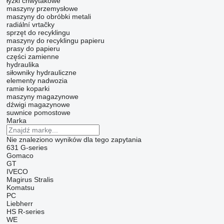
łyżki chwytakowe
maszyny przemysłowe
maszyny do obróbki metali
radiální vrtačky
sprzęt do recyklingu
maszyny do recyklingu papieru
prasy do papieru
części zamienne
hydraulika
siłowniky hydrauliczne
elementy nadwozia
ramie koparki
maszyny magazynowe
dźwigi magazynowe
suwnice pomostowe
Marka
Nie znaleziono wyników dla tego zapytania
631
G-series
Gomaco
GT
IVECO
Magirus
Stralis
Komatsu
PC
Liebherr
HS
R-series
WE