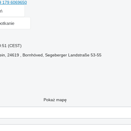
9 179 6069650
ń
otkanie
0:51 (CEST)
tein, 24619 , Bornhöved, Segeberger Landstraße 53-55
Pokaż mapę