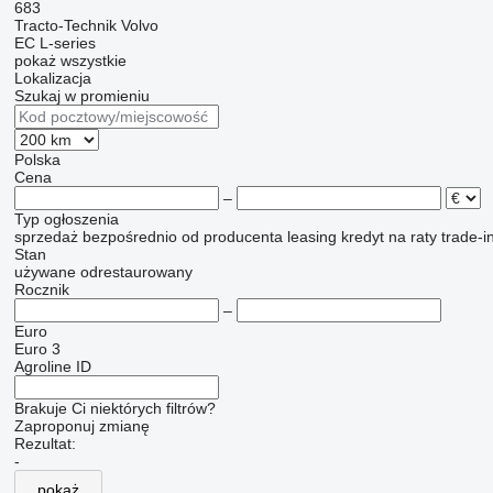
683
Tracto-Technik
Volvo
EC
L-series
pokaż wszystkie
Lokalizacja
Szukaj w promieniu
Polska
Cena
–
Typ ogłoszenia
sprzedaż
bezpośrednio od producenta
leasing
kredyt
na raty
trade-i
Stan
używane
odrestaurowany
Rocznik
–
Euro
Euro 3
Agroline ID
Brakuje Ci niektórych filtrów?
Zaproponuj zmianę
Rezultat:
-
pokaż