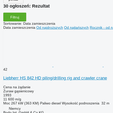
30 ogłoszeń:
Rezultat
Filtruj
Sortowanie
:
Data zamieszczenia
Data zamieszczenia
Od najdroższych
Od najtańszych
Rocznik - od 
42
Liebherr HS 842 HD piling/drilling rig and crawler crane
Cena na żądanie
Żuraw gąsienicowy
1993
11 600 m/g
Moc
267 kW (363 KM)
Paliwo
diesel
Wysokość podnoszenia
32 m
Niemcy
Bodo Int. GmbH & Co KG