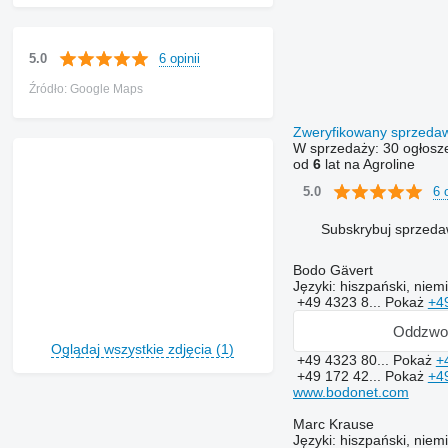
6 opinii
5.0
Źródło: Google Maps
Zweryfikowany sprzed
W sprzedaży:
30 ogłosz
od
6
lat na Agroline
6 
5.0
Subskrybuj sprzed
Bodo Gävert
Języki:
hiszpański, niemi
+49 4323 8...
Pokaż
+4
Oddzwo
Oglądaj wszystkie zdjęcia (1)
+49 4323 80...
Pokaż
+
+49 172 42...
Pokaż
+4
www.bodonet.com
Marc Krause
Języki:
hiszpański, niemi