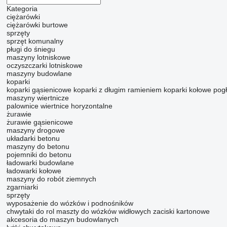
Kategoria
ciężarówki
ciężarówki burtowe
sprzęty
sprzęt komunalny
pługi do śniegu
maszyny lotniskowe
oczyszczarki lotniskowe
maszyny budowlane
koparki
koparki gąsienicowe
koparki z długim ramieniem
koparki kołowe
pogł
maszyny wiertnicze
palownice
wiertnice horyzontalne
żurawie
żurawie gąsienicowe
maszyny drogowe
układarki betonu
maszyny do betonu
pojemniki do betonu
ładowarki budowlane
ładowarki kołowe
maszyny do robót ziemnych
zgarniarki
sprzęty
wyposażenie do wózków i podnośników
chwytaki do rol
maszty do wózków widłowych
zaciski kartonowe
akcesoria do maszyn budowlanych