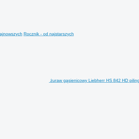
najnowszych
Rocznik - od najstarszych
żuraw gąsienicowy Liebherr HS 842 HD piling/