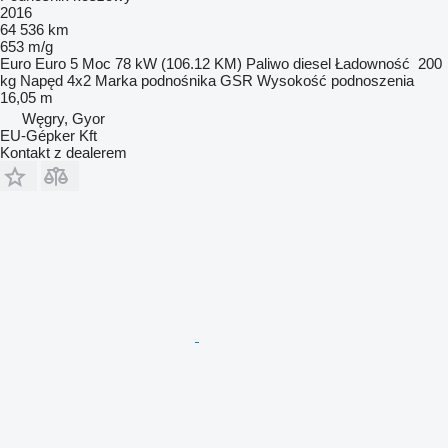
2016
64 536 km
653 m/g
Euro
Euro 5
Moc
78 kW (106.12 KM)
Paliwo
diesel
Ładowność
200
kg
Napęd
4x2
Marka podnośnika
GSR
Wysokość podnoszenia
16,05 m
Węgry, Gyor
EU-Gépker Kft
Kontakt z dealerem