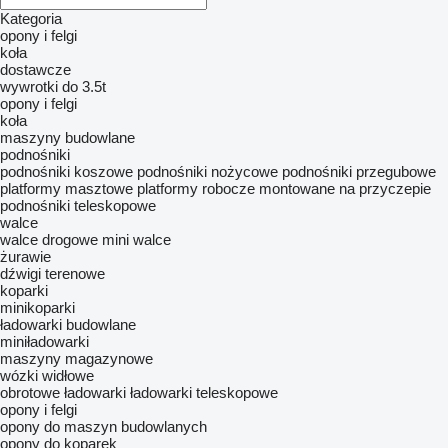
Kategoria
opony i felgi
koła
dostawcze
wywrotki do 3.5t
opony i felgi
koła
maszyny budowlane
podnośniki
podnośniki koszowe
podnośniki nożycowe
podnośniki przegubowe
platformy masztowe
platformy robocze montowane na przyczepie
podnośniki teleskopowe
walce
walce drogowe
mini walce
żurawie
dźwigi terenowe
koparki
minikoparki
ładowarki budowlane
miniładowarki
maszyny magazynowe
wózki widłowe
obrotowe ładowarki
ładowarki teleskopowe
opony i felgi
opony do maszyn budowlanych
opony do koparek