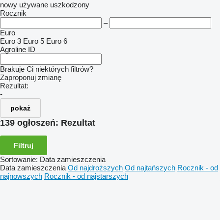
nowy
używane
uszkodzony
Rocznik
–
Euro
Euro 3
Euro 5
Euro 6
Agroline ID
Brakuje Ci niektórych filtrów?
Zaproponuj zmianę
Rezultat:
-
pokaż
139 ogłoszeń:
Rezultat
Filtruj
Sortowanie
:
Data zamieszczenia
Data zamieszczenia
Od najdroższych
Od najtańszych
Rocznik - od
najnowszych
Rocznik - od najstarszych