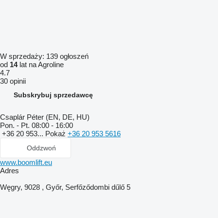
W sprzedaży:
139 ogłoszeń
od
14
lat na Agroline
4.7
30 opinii
Subskrybuj sprzedawcę
Csaplár Péter (EN, DE, HU)
Pon. - Pt.
08:00 - 16:00
+36 20 953...
Pokaż
+36 20 953 5616
Oddzwoń
www.boomlift.eu
Adres
Węgry, 9028 , Győr, Serfőződombi dűlő 5