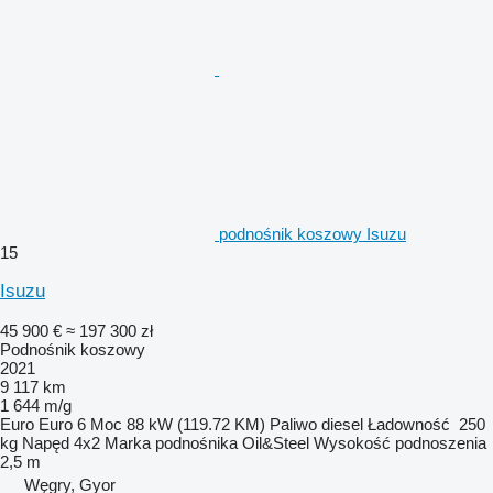
podnośnik koszowy Isuzu
15
Isuzu
45 900 €
≈ 197 300 zł
Podnośnik koszowy
2021
9 117 km
1 644 m/g
Euro
Euro 6
Moc
88 kW (119.72 KM)
Paliwo
diesel
Ładowność
250
kg
Napęd
4x2
Marka podnośnika
Oil&Steel
Wysokość podnoszenia
2,5 m
Węgry, Gyor