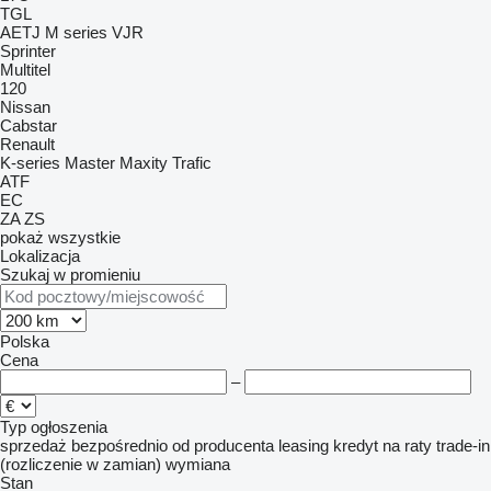
TGL
AETJ
M series
VJR
Sprinter
Multitel
120
Nissan
Cabstar
Renault
K-series
Master
Maxity
Trafic
ATF
EC
ZA
ZS
pokaż wszystkie
Lokalizacja
Szukaj w promieniu
Polska
Cena
–
Typ ogłoszenia
sprzedaż
bezpośrednio od producenta
leasing
kredyt
na raty
trade-in
(rozliczenie w zamian)
wymiana
Stan