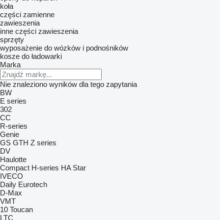
koła
części zamienne
zawieszenia
inne części zawieszenia
sprzęty
wyposażenie do wózków i podnośników
kosze do ładowarki
Marka
Nie znaleziono wyników dla tego zapytania
BW
E series
302
CC
R-series
Genie
GS
GTH
Z series
DV
Haulotte
Compact
H-series
HA
Star
IVECO
Daily
Eurotech
D-Max
VMT
10
Toucan
LTC