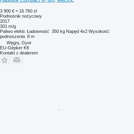
Haulotte Compact 8- 8m, electric
3 900 €
≈ 16 760 zł
Podnośnik nożycowy
2017
301 m/g
Paliwo
elektr.
Ładowność
350 kg
Napęd
4x2
Wysokość
podnoszenia
8 m
Węgry, Gyor
EU-Gépker Kft
Kontakt z dealerem