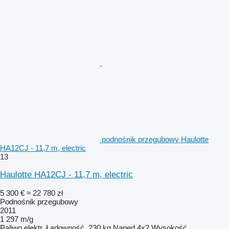
podnośnik przegubowy Haulotte
HA12CJ - 11,7 m, electric
13
Haulotte HA12CJ - 11,7 m, electric
5 300 €
≈ 22 780 zł
Podnośnik przegubowy
2011
1 297 m/g
Paliwo
elektr.
Ładowność
230 kg
Napęd
4x2
Wysokość