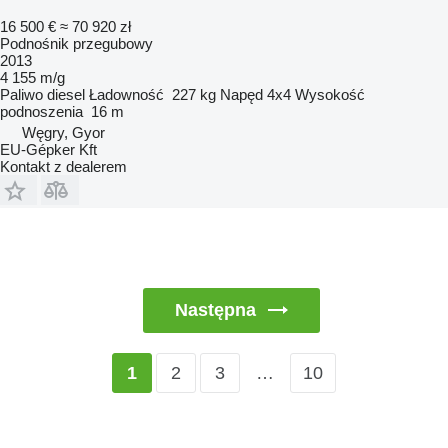
16 500 €
≈ 70 920 zł
Podnośnik przegubowy
2013
4 155 m/g
Paliwo
diesel
Ładowność
227 kg
Napęd
4x4
Wysokość
podnoszenia
16 m
Węgry, Gyor
EU-Gépker Kft
Kontakt z dealerem
Następna
2
3
…
10
1