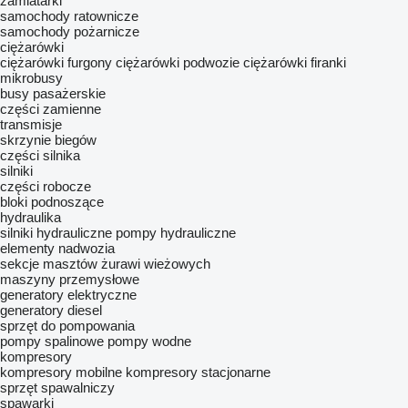
zamiatarki
samochody ratownicze
samochody pożarnicze
ciężarówki
ciężarówki furgony
ciężarówki podwozie
ciężarówki firanki
mikrobusy
busy pasażerskie
części zamienne
transmisje
skrzynie biegów
części silnika
silniki
części robocze
bloki podnoszące
hydraulika
silniki hydrauliczne
pompy hydrauliczne
elementy nadwozia
sekcje masztów żurawi wieżowych
maszyny przemysłowe
generatory elektryczne
generatory diesel
sprzęt do pompowania
pompy spalinowe
pompy wodne
kompresory
kompresory mobilne
kompresory stacjonarne
sprzęt spawalniczy
spawarki