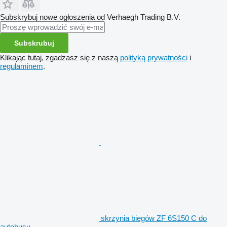
Subskrybuj nowe ogłoszenia od Verhaegh Trading B.V.
Subskrubuj
Klikając tutaj, zgadzasz się z naszą
polityką prywatności
i
regulaminem
.
skrzynia biegów ZF 6S150 C do
autobusu