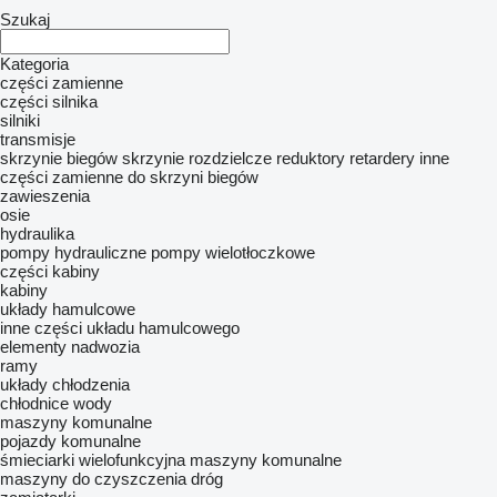
Szukaj
Kategoria
części zamienne
części silnika
silniki
transmisje
skrzynie biegów
skrzynie rozdzielcze
reduktory
retardery
inne
części zamienne do skrzyni biegów
zawieszenia
osie
hydraulika
pompy hydrauliczne
pompy wielotłoczkowe
części kabiny
kabiny
układy hamulcowe
inne części układu hamulcowego
elementy nadwozia
ramy
układy chłodzenia
chłodnice wody
maszyny komunalne
pojazdy komunalne
śmieciarki
wielofunkcyjna maszyny komunalne
maszyny do czyszczenia dróg