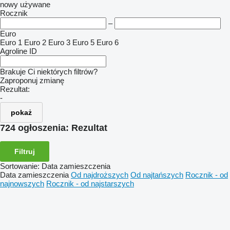
nowy
używane
Rocznik
–
Euro
Euro 1
Euro 2
Euro 3
Euro 5
Euro 6
Agroline ID
Brakuje Ci niektórych filtrów?
Zaproponuj zmianę
Rezultat:
-
pokaż
724 ogłoszenia:
Rezultat
Filtruj
Sortowanie
:
Data zamieszczenia
Data zamieszczenia
Od najdroższych
Od najtańszych
Rocznik - od
najnowszych
Rocznik - od najstarszych