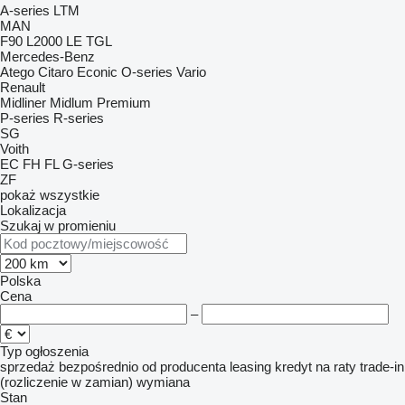
A-series
LTM
MAN
F90
L2000
LE
TGL
Mercedes-Benz
Atego
Citaro
Econic
O-series
Vario
Renault
Midliner
Midlum
Premium
P-series
R-series
SG
Voith
EC
FH
FL
G-series
ZF
pokaż wszystkie
Lokalizacja
Szukaj w promieniu
Polska
Cena
–
Typ ogłoszenia
sprzedaż
bezpośrednio od producenta
leasing
kredyt
na raty
trade-in
(rozliczenie w zamian)
wymiana
Stan