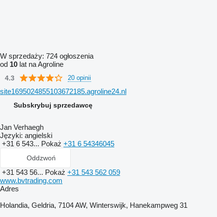
W sprzedaży:
724 ogłoszenia
od
10
lat na Agroline
4.3
20 opinii
site1695024855103672185.agroline24.nl
Subskrybuj sprzedawcę
Jan Verhaegh
Języki:
angielski
+31 6 543...
Pokaż
+31 6 54346045
Oddzwoń
+31 543 56...
Pokaż
+31 543 562 059
www.bvtrading.com
Adres
Holandia, Geldria, 7104 AW, Winterswijk, Hanekampweg 31