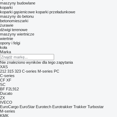
maszyny budowlane
koparki
koparki gąsienicowe
koparki przeładunkowe
maszyny do betonu
betonomieszarki
żurawie
dźwigi terenowe
maszyny wiertnicze
wiertnie
opony i felgi
koła
Marka
Nie znaleziono wyników dla tego zapytania
XAS
212
315
323
C-series
M-series
PC
C-series
CF
XF
SC
BF
F2L912
Ducato
ZX
IVECO
EuroCargo
EuroStar
Eurotech
Eurotrakker
Trakker
Turbostar
M-series
KMK