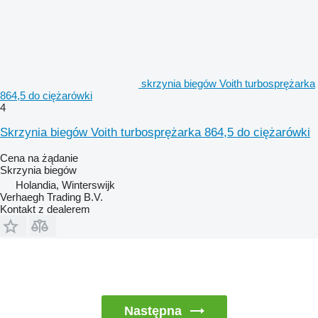
skrzynia biegów Voith turbosprężarka
864,5 do ciężarówki
4
Skrzynia biegów Voith turbosprężarka 864,5 do ciężarówki
Cena na żądanie
Skrzynia biegów
Holandia, Winterswijk
Verhaegh Trading B.V.
Kontakt z dealerem
Następna