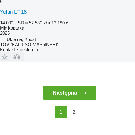
6
Yufan LT 18
14 000 USD
≈ 52 580 zł
≈ 12 190 €
Minikoparka
2025
Ukraina, Khust
TOV "KALIPSO MAShINERI"
Kontakt z dealerem
Następna
2
1