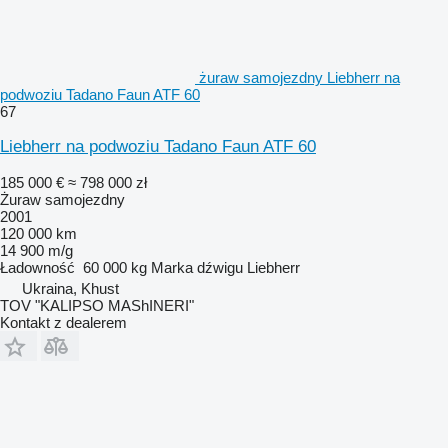
żuraw samojezdny Liebherr na
podwoziu Tadano Faun ATF 60
67
Liebherr na podwoziu Tadano Faun ATF 60
185 000 €
≈ 798 000 zł
Żuraw samojezdny
2001
120 000 km
14 900 m/g
Ładowność
60 000 kg
Marka dźwigu
Liebherr
Ukraina, Khust
TOV "KALIPSO MAShINERI"
Kontakt z dealerem