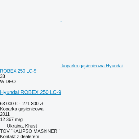
koparka gąsienicowa Hyundai
ROBEX 250 LC-9
33
WIDEO
Hyundai ROBEX 250 LC-9
63 000 €
≈ 271 800 zł
Koparka gąsienicowa
2011
12 367 m/g
Ukraina, Khust
TOV "KALIPSO MAShINERI"
Kontakt z dealerem