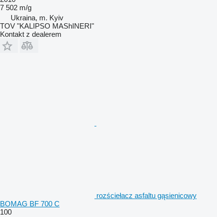
7 502 m/g
Ukraina, m. Kyiv
TOV "KALIPSO MAShINERI"
Kontakt z dealerem
rozściełacz asfaltu gąsienicowy
BOMAG BF 700 C
100