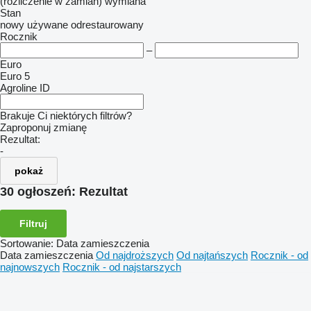
(rozliczenie w zamian)
wymiana
Stan
nowy
używane
odrestaurowany
Rocznik
–
Euro
Euro 5
Agroline ID
Brakuje Ci niektórych filtrów?
Zaproponuj zmianę
Rezultat:
-
pokaż
30 ogłoszeń:
Rezultat
Filtruj
Sortowanie
:
Data zamieszczenia
Data zamieszczenia
Od najdroższych
Od najtańszych
Rocznik - od
najnowszych
Rocznik - od najstarszych