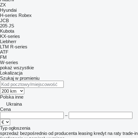
ZX
Hyundai
H-series
Robex
JCB
205
JS
Kubota
KX-series
Liebherr
LTM
R-series
ATF
FM
W-series
pokaż wszystkie
Lokalizacja
Szukaj w promieniu
Polska
inne
Ukraina
Cena
–
Typ ogłoszenia
sprzedaż
bezpośrednio od producenta
leasing
kredyt
na raty
trade-in