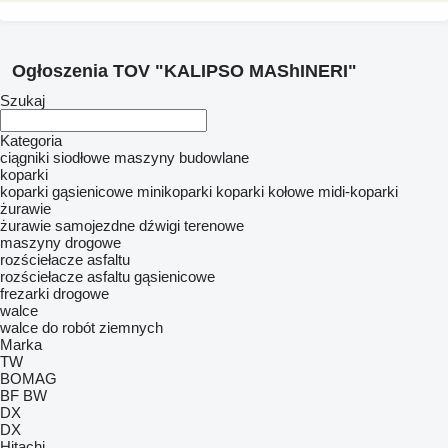
Ogłoszenia TOV "KALIPSO MAShINERI"
Szukaj
Kategoria
ciągniki siodłowe
maszyny budowlane
koparki
koparki gąsienicowe
minikoparki
koparki kołowe
midi-koparki
żurawie
żurawie samojezdne
dźwigi terenowe
maszyny drogowe
rozściełacze asfaltu
rozściełacze asfaltu gąsienicowe
frezarki drogowe
walce
walce do robót ziemnych
Marka
TW
BOMAG
BF
BW
DX
DX
Hitachi