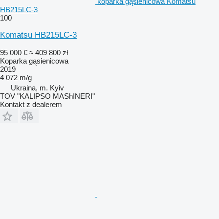
koparka gąsienicowa Komatsu
HB215LC-3
100
Komatsu HB215LC-3
95 000 €
≈ 409 800 zł
Koparka gąsienicowa
2019
4 072 m/g
Ukraina, m. Kyiv
TOV "KALIPSO MAShINERI"
Kontakt z dealerem