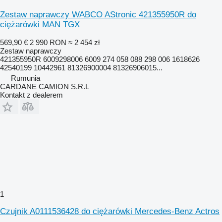
Zestaw naprawczy WABCO AStronic 421355950R do
ciężarówki MAN TGX
569,90 €
2 990 RON
≈ 2 454 zł
Zestaw naprawczy
421355950R 6009298006 6009 274 058 088 298 006 1618626
42540199 10442961 81326900004 81326906015...
Rumunia
CARDANE CAMION S.R.L
Kontakt z dealerem
1
Czujnik A0111536428 do ciężarówki Mercedes-Benz Actros