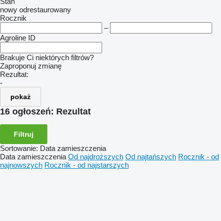
Stan
nowy
odrestaurowany
Rocznik
–
Agroline ID
Brakuje Ci niektórych filtrów?
Zaproponuj zmianę
Rezultat:
-
pokaż
16 ogłoszeń:
Rezultat
Filtruj
Sortowanie
:
Data zamieszczenia
Data zamieszczenia
Od najdroższych
Od najtańszych
Rocznik - od
najnowszych
Rocznik - od najstarszych