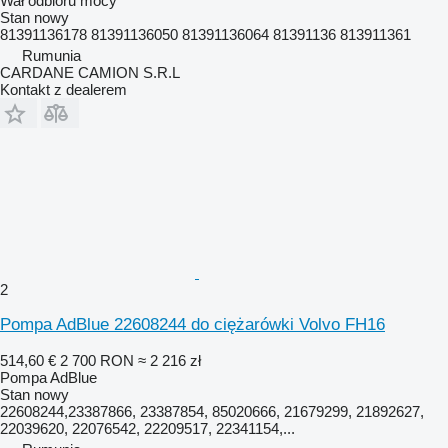
Wał odbioru mocy
Stan
nowy
81391136178 81391136050 81391136064 81391136 813911361
Rumunia
CARDANE CAMION S.R.L
Kontakt z dealerem
2
Pompa AdBlue 22608244 do ciężarówki Volvo FH16
514,60 €
2 700 RON
≈ 2 216 zł
Pompa AdBlue
Stan
nowy
22608244,23387866, 23387854, 85020666, 21679299, 21892627,
22039620, 22076542, 22209517, 22341154,...