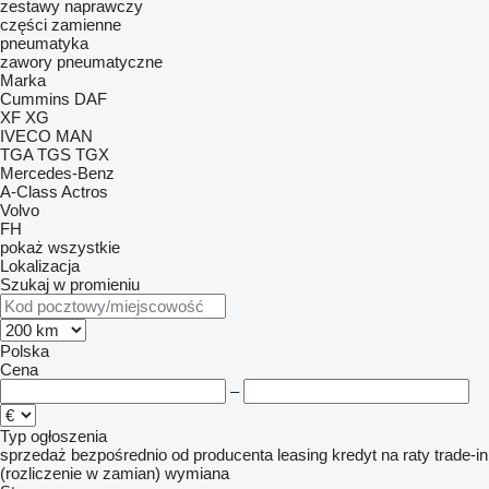
zestawy naprawczy
części zamienne
pneumatyka
zawory pneumatyczne
Marka
Cummins
DAF
XF
XG
IVECO
MAN
TGA
TGS
TGX
Mercedes-Benz
A-Class
Actros
Volvo
FH
pokaż wszystkie
Lokalizacja
Szukaj w promieniu
Polska
Cena
–
Typ ogłoszenia
sprzedaż
bezpośrednio od producenta
leasing
kredyt
na raty
trade-in
(rozliczenie w zamian)
wymiana