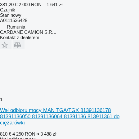
381,20 €
2 000 RON
≈ 1 641 zł
Czujnik
Stan
nowy
A0111536428
Rumunia
CARDANE CAMION S.R.L
Kontakt z dealerem
1
Wał odbioru mocy MAN TGA/TGX 81391136178
81391136050 81391136064 81391136 813911361 do
ciężarówki
810 €
4 250 RON
≈ 3 488 zł