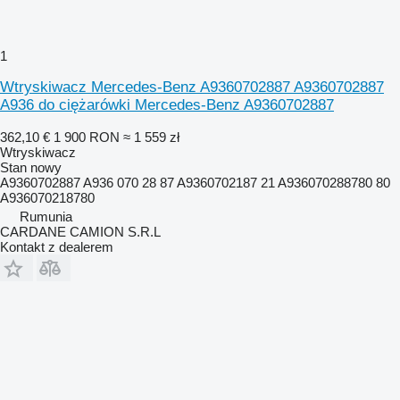
1
Wtryskiwacz Mercedes-Benz A9360702887 A9360702887
A936 do ciężarówki Mercedes-Benz A9360702887
362,10 €
1 900 RON
≈ 1 559 zł
Wtryskiwacz
Stan
nowy
A9360702887 A936 070 28 87 A9360702187 21 A936070288780 80
A936070218780
Rumunia
CARDANE CAMION S.R.L
Kontakt z dealerem