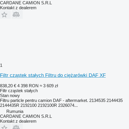
CARDANE CAMION S.R.L
Kontakt z dealerem
1
Filtr cząstek stałych Filtru do ciężarówki DAF XF
838,20 €
4 398 RON
≈ 3 609 zł
Filtr cząstek stałych
Stan
nowy
Filtru particle pentru camion DAF - aftermarket. 2134535 2144435
2144435R 2192100 2192100R 2326074...
Rumunia
CARDANE CAMION S.R.L
Kontakt z dealerem