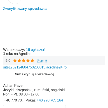
Zweryfikowany sprzedawca
W sprzedaży:
16 ogłoszeń
1
roku na Agroline
5.0
8 opinii
site1752124804750209819.agroline24.ro
Subskrybuj sprzedawcę
Adrian Pavel
Języki:
hiszpański, rumuński, angielski
Pon. - Pt.
08:00 - 17:00
+40 770 70...
Pokaż
+40 770 709 164