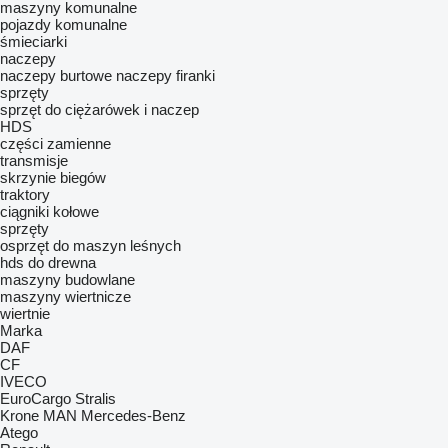
maszyny komunalne
pojazdy komunalne
śmieciarki
naczepy
naczepy burtowe
naczepy firanki
sprzęty
sprzęt do ciężarówek i naczep
HDS
części zamienne
transmisje
skrzynie biegów
traktory
ciągniki kołowe
sprzęty
osprzęt do maszyn leśnych
hds do drewna
maszyny budowlane
maszyny wiertnicze
wiertnie
Marka
DAF
CF
IVECO
EuroCargo
Stralis
Krone
MAN
Mercedes-Benz
Atego