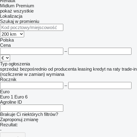
Renault
Midlum
Premium
pokaż wszystkie
Lokalizacja
Szukaj w promieniu
Polska
Cena
–
Typ ogłoszenia
sprzedaż
bezpośrednio od producenta
leasing
kredyt
na raty
trade-in
(rozliczenie w zamian)
wymiana
Rocznik
–
Euro
Euro 1
Euro 6
Agroline ID
Brakuje Ci niektórych filtrów?
Zaproponuj zmianę
Rezultat:
-