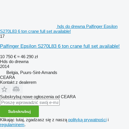
hds do drewna Palfinger Epsilon
S270L83 6 ton crane full set available!
17
Palfinger Epsilon S270L83 6 ton crane full set available!
10 750 €
≈ 46 290 zł
Hds do drewna
2014
Belgia, Puurs-Sint-Amands
CEARA
Kontakt z dealerem
Subskrybuj nowe ogłoszenia od CEARA
Subskrubuj
Klikając tutaj, zgadzasz się z naszą
polityką prywatności
i
regulaminem
.