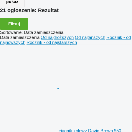
pokaż
21 ogłoszenie:
Rezultat
Filtruj
Sortowanie
:
Data zamieszczenia
Data zamieszczenia
Od najdroższych
Od najtańszych
Rocznik - od
najnowszych
Rocznik - od najstarszych
ciągnik kołowy David Brown 950