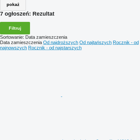
pokaż
7 ogłoszeń:
Rezultat
Filtruj
Sortowanie
:
Data zamieszczenia
Data zamieszczenia
Od najdroższych
Od najtańszych
Rocznik - od
najnowszych
Rocznik - od najstarszych