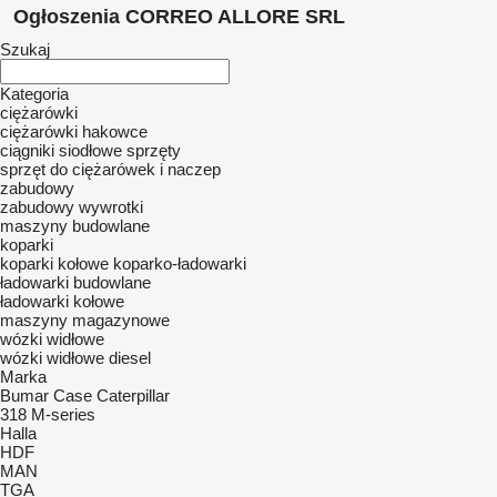
Ogłoszenia CORREO ALLORE SRL
Szukaj
Kategoria
ciężarówki
ciężarówki hakowce
ciągniki siodłowe
sprzęty
sprzęt do ciężarówek i naczep
zabudowy
zabudowy wywrotki
maszyny budowlane
koparki
koparki kołowe
koparko-ładowarki
ładowarki budowlane
ładowarki kołowe
maszyny magazynowe
wózki widłowe
wózki widłowe diesel
Marka
Bumar
Case
Caterpillar
318
M-series
Halla
HDF
MAN
TGA