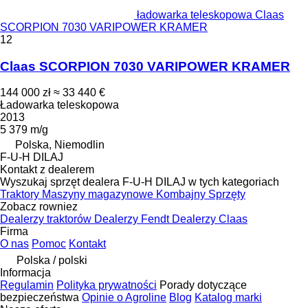
ładowarka teleskopowa Claas
SCORPION 7030 VARIPOWER KRAMER
12
Claas SCORPION 7030 VARIPOWER KRAMER
144 000 zł
≈ 33 440 €
Ładowarka teleskopowa
2013
5 379 m/g
Polska, Niemodlin
F-U-H DILAJ
Kontakt z dealerem
Wyszukaj sprzęt dealera F-U-H DILAJ w tych kategoriach
Traktory
Maszyny magazynowe
Kombajny
Sprzęty
Zobacz rowniez
Dealerzy traktorów
Dealerzy Fendt
Dealerzy Claas
Firma
O nas
Pomoc
Kontakt
Polska / polski
Informacja
Regulamin
Polityka prywatności
Porady dotyczące
bezpieczeństwa
Opinie o Agroline
Blog
Katalog marki