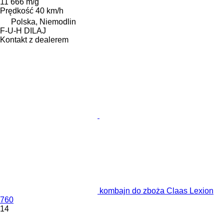
11 666 m/g
Prędkość
40 km/h
Polska, Niemodlin
F-U-H DILAJ
Kontakt z dealerem
kombajn do zboża Claas Lexion
760
14