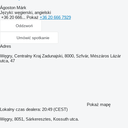
Ágoston Márk
Języki:
węgierski, angielski
+36 20 666...
Pokaż
+36 20 666 7929
Oddzwoń
Umówić spotkanie
Adres
Węgry, Centralny Kraj Zadunajski, 8000, Szfvár, Mészáros Lázár
utca, 47
Pokaż mapę
Lokalny czas dealera: 20:49 (CEST)
Węgry, 8051, Sárkeresztes, Kossuth utca.