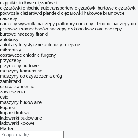
ciągniki siodłowe
ciężarówki
ciężarówki chłodnie
autotransportery
ciężarówki burtowe
ciężarówki
podwozie
ciężarówki plandeki
ciężarówki hakowce
bramowce
naczepy
naczepy wywrotki
naczepy platformy
naczepy chłodnie
naczepy do
przewozu samochodów
naczepy niskopodwoziowe
naczepy
burtowe
naczepy firanki
autobusy
autokary turystyczne
autobusy miejskie
mikrobusy
dostawcze chłodnie
furgony
przyczepy
przyczepy burtowe
maszyny komunalne
maszyny do czyszczenia dróg
zamiatarki
części zamienne
zawieszenia
osie
maszyny budowlane
koparki
koparki kołowe
ładowarki budowlane
ładowarki kołowe
Marka