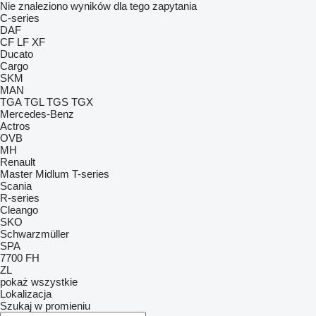
Nie znaleziono wyników dla tego zapytania
C-series
DAF
CF
LF
XF
Ducato
Cargo
SKM
MAN
TGA
TGL
TGS
TGX
Mercedes-Benz
Actros
OVB
MH
Renault
Master
Midlum
T-series
Scania
R-series
Cleango
SKO
Schwarzmüller
SPA
7700
FH
ZL
pokaż wszystkie
Lokalizacja
Szukaj w promieniu