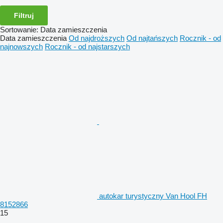
Filtruj
Sortowanie
:
Data zamieszczenia
Data zamieszczenia
Od najdroższych
Od najtańszych
Rocznik - od
najnowszych
Rocznik - od najstarszych
autokar turystyczny Van Hool FH
8152866
15