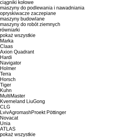
ciągniki kołowe
maszyny do podlewania i nawadniania
opryskiwacze zaczepiane
maszyny budowlane
maszyny do robót ziemnych
równiarki
pokaż wszystkie
Marka
Claas
Axion
Quadrant
Hardi
Navigator
Holmer
Terra
Horsch
Tiger
Kuhn
MultiMaster
Kverneland
LiuGong
CLG
LvivAgromashProekt
Pöttinger
Novacat
Unia
ATLAS
pokaż wszystkie