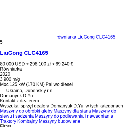
równiarka LiuGong CLG4165
5
LiuGong CLG4165
80 000 USD
≈ 298 100 zł
≈ 69 240 €
Równiarka
2020
3 900 m/g
Moc
125 kW (170 KM)
Paliwo
diesel
Ukraina, Dubenskiy r-n
Domanyuk D.Yu.
Kontakt z dealerem
Wyszukaj sprzęt dealera Domanyuk D.Yu. w tych kategoriach
Maszyny do obróbki gleby
Maszyny dla siana
Maszyny do
siewu i sadzenia
Maszyny do podlewania i nawadniania
Traktory
Kombajny
Maszyny budowlane
Firma