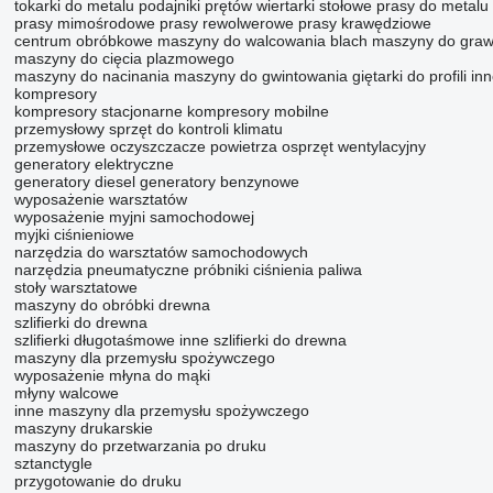
tokarki do metalu
podajniki prętów
wiertarki stołowe
prasy do metalu
prasy mimośrodowe
prasy rewolwerowe
prasy krawędziowe
centrum obróbkowe
maszyny do walcowania blach
maszyny do graw
maszyny do cięcia plazmowego
maszyny do nacinania
maszyny do gwintowania
giętarki do profili
in
kompresory
kompresory stacjonarne
kompresory mobilne
przemysłowy sprzęt do kontroli klimatu
przemysłowe oczyszczacze powietrza
osprzęt wentylacyjny
generatory elektryczne
generatory diesel
generatory benzynowe
wyposażenie warsztatów
wyposażenie myjni samochodowej
myjki ciśnieniowe
narzędzia do warsztatów samochodowych
narzędzia pneumatyczne
próbniki ciśnienia paliwa
stoły warsztatowe
maszyny do obróbki drewna
szlifierki do drewna
szlifierki długotaśmowe
inne szlifierki do drewna
maszyny dla przemysłu spożywczego
wyposażenie młyna do mąki
młyny walcowe
inne maszyny dla przemysłu spożywczego
maszyny drukarskie
maszyny do przetwarzania po druku
sztanctygle
przygotowanie do druku