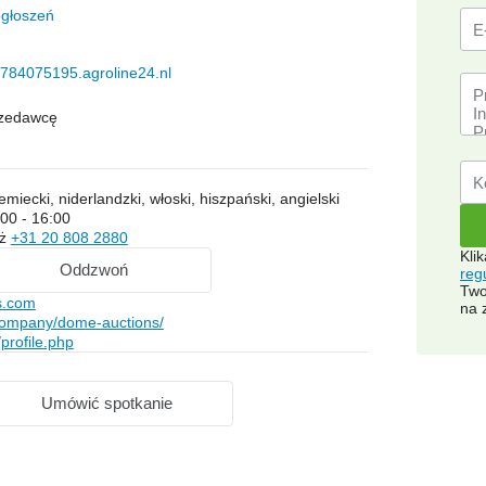
ogłoszeń
784075195.agroline24.nl
rzedawcę
emiecki, niderlandzki, włoski, hiszpański, angielski
00 - 16:00
aż
+31 20 808 2880
Kli
Oddzwoń
reg
Two
s.com
na 
company/dome-auctions/
rofile.php
Umówić spotkanie