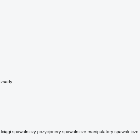
ozsady
dciągi spawalniczy
pozycjonery spawalnicze
manipulatory spawalnicze