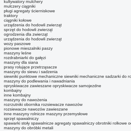
kultywatory
mulchery
mulczery ciągniki
pługi
agregaty ścierniskowe
traktory
ciągniki kołowe
urządzenia do hodowli zwierząt
sprzęt do hodowli zwierząt
ogrodzenia dla zwierząt
urządzenia do hodowli zwierząt
wozy paszowe
pionowe mieszalniki paszy
maszyny leśne
rozdrabniarki do gałęzi
maszyny dla siana
prasy rolujące
przetrząsacze
maszyny do siewu i sadzenia
siewniki punktowe mechaniczne
siewniki mechaniczne
sadzarki do r
maszyny do podlewania i nawadniania
opryskiwacze zawieszane
opryskiwacze samojezdne
kombajny
inne kombajny
maszyny do nawożenia
rozrzutniki obornika
rozsiewacze nawozów
rozsiewacze nawozów zawieszane
inne maszyny rolnicze
maszyny przemysłowe
sprzęt spawalniczy
spawarki
stoły spawalnicze
agregaty spawalniczy
obrotniki rolkowe
o
maszyny do obróbki metali