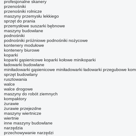
profesjonalne skanery
przenośniki
przenośniki rolnicze
maszyny przemysłu lekkiego
sprzęt do prania
przemysłowe suszarki bębnowe
maszyny budowlane
podnośniki
podnośniki próżniowe
podnośniki nożycowe
kontenery modułowe
kontenery biurowe
koparki
koparki gąsienicowe
koparki kołowe
minikoparki
ładowarki budowlane
miniładowarki gąsienicowe
miniładowarki
ładowarki przegubowe ko
sprzęt budowlany
rusztowania
walce
walce drogowe
maszyny do robót ziemnych
kompaktory
żurawie
żurawie przejezdne
maszyny wiertnicze
wiertnie
inne maszyny budowlane
narzędzia
przechowywanie narzędzi