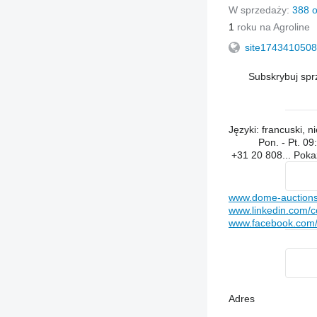
W sprzedaży:
388 
1
roku na Agroline
site1743410508
Subskrybuj sp
Języki:
francuski, ni
Pon. - Pt.
09:
+31 20 808...
Pok
www.dome-auction
www.linkedin.com/
www.facebook.com/p
Adres