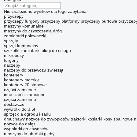
Nie znaleziono wyników dla tego zapytania
przyczepy
przyczepy furgony
przyczepy platformy
przyczepy burtowe
przyczep
maszyny komunalne
maszyny do czyszczenia dróg
zamiatarki
polewaczki
sprzęty
sprzęt komunalny
szczotki zamiatarki
pługi do śniegu
mikrobusy
furgony
naczepy
naczepy do przewozu zwierząt
kontenery
kontenery morskie
kontenery 20 stopowe
części zamienne
inne części zamienne
części zamienne
dostawcze
wywrotki do 3.5t
sprzęt dla ogrodu i sadu
dmuchawy
nożyce do żywopłotów
traktorki kosiarki
kosy spalinowe
n
nożyce do gałęzi
wypalarki do chwastów
maszyny do obróbki gleby