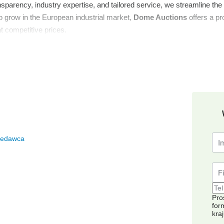
parency, industry expertise, and tailored service, we streamline the 
o grow in the European industrial market,
Dome Auctions
offers a pr
t competitive prices.
zedawca
Pro
for
kra