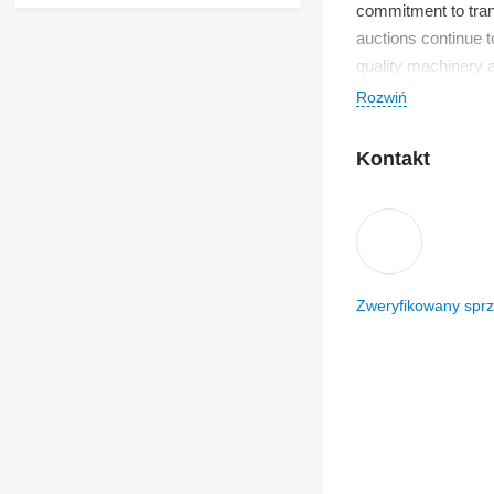
commitment to trans
auctions continue t
quality machinery a
Rozwiń
Kontakt
Zweryfikowany spr