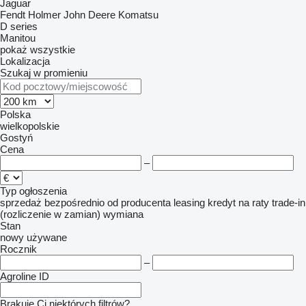
Jaguar
Fendt
Holmer
John Deere
Komatsu
D series
Manitou
pokaż wszystkie
Lokalizacja
Szukaj w promieniu
Polska
wielkopolskie
Gostyń
Cena
–
Typ ogłoszenia
sprzedaż
bezpośrednio od producenta
leasing
kredyt
na raty
trade-in
(rozliczenie w zamian)
wymiana
Stan
nowy
używane
Rocznik
–
Agroline ID
Brakuje Ci niektórych filtrów?