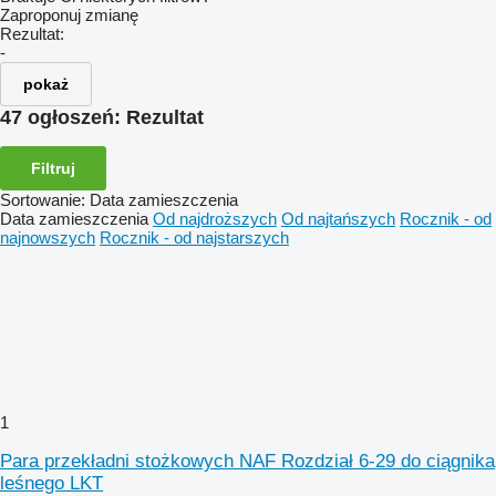
Zaproponuj zmianę
Rezultat:
-
pokaż
47 ogłoszeń:
Rezultat
Filtruj
Sortowanie
:
Data zamieszczenia
Data zamieszczenia
Od najdroższych
Od najtańszych
Rocznik - od
najnowszych
Rocznik - od najstarszych
1
Para przekładni stożkowych NAF Rozdział 6-29 do ciągnika
leśnego LKT