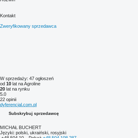
Kontakt
Zweryfikowany sprzedawca
W sprzedaży:
47 ogłoszeń
od
10
lat na Agroline
20
lat na rynku
5.0
22 opinii
dyferencjal.com.pl
Subskrybuj sprzedawcę
MICHAŁ BUCHERT
Języki:
polski, ukraiński, rosyjski
+48 504 10...
Pokaż
+48 504 108 287