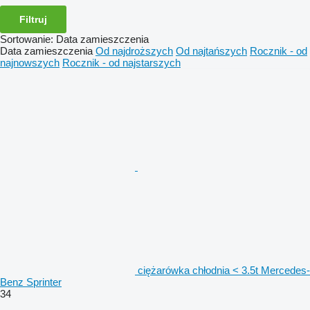
Filtruj
Sortowanie
:
Data zamieszczenia
Data zamieszczenia
Od najdroższych
Od najtańszych
Rocznik - od
najnowszych
Rocznik - od najstarszych
ciężarówka chłodnia < 3.5t Mercedes-
Benz Sprinter
34