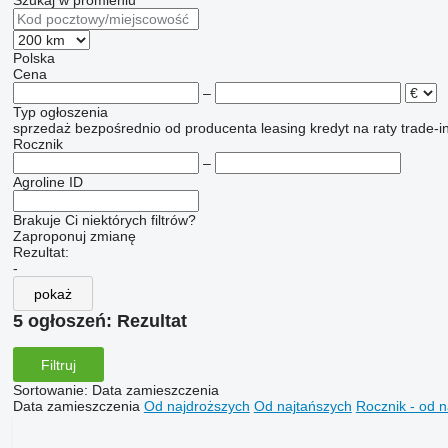
Szukaj w promieniu
Polska
Cena
–
Typ ogłoszenia
sprzedaż
bezpośrednio od producenta
leasing
kredyt
na raty
trade-i
Rocznik
–
Agroline ID
Brakuje Ci niektórych filtrów?
Zaproponuj zmianę
Rezultat:
-
pokaż
5 ogłoszeń:
Rezultat
Filtruj
Sortowanie
:
Data zamieszczenia
Data zamieszczenia
Od najdroższych
Od najtańszych
Rocznik - od 