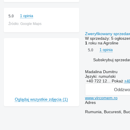
1 opinia
5.0
Źródło: Google Maps
Zweryfikowany sprzed
W sprzedaży:
5 ogłosze
1
roku na Agroline
1 opinia
5.0
Subskrybuj sprzed
Madalina Dumitru
Języki:
rumuński
+40 722 12...
Pokaż
+4
Oddzwo
www.vircomem.ro
Oglądaj wszystkie zdjęcia (1)
Adres
Rumunia, Bucuresti, Bucu