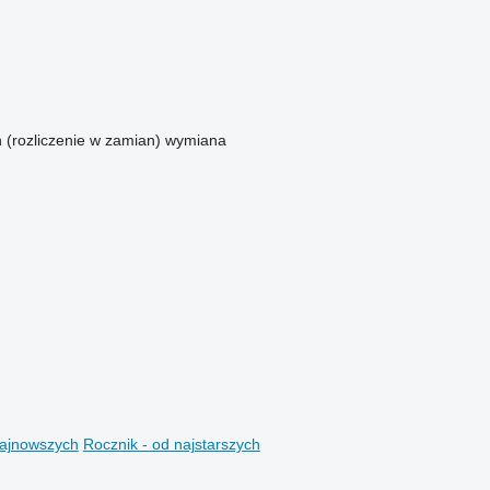
n (rozliczenie w zamian)
wymiana
najnowszych
Rocznik - od najstarszych