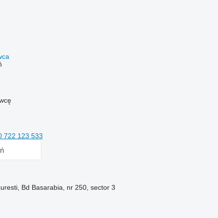
awca
ń
awcę
0 722 123 533
ń
resti, Bd Basarabia, nr 250, sector 3