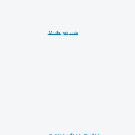
Miotła gałęzista
nowa szczotka zamiatarka