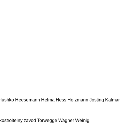
rlushko
Heesemann
Helma
Hess
Holzmann
Josting
Kalmar
kostroitelny zavod
Torwegge
Wagner
Weinig