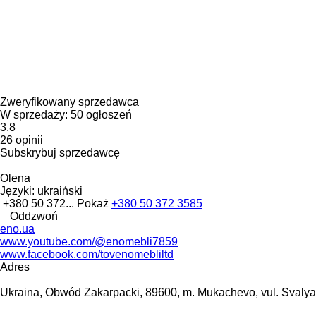
Zweryfikowany sprzedawca
W sprzedaży:
50 ogłoszeń
3.8
26 opinii
Subskrybuj sprzedawcę
Olena
Języki:
ukraiński
+380 50 372...
Pokaż
+380 50 372 3585
Oddzwoń
eno.ua
www.youtube.com/@enomebli7859
www.facebook.com/tovenomebliltd
Adres
Ukraina, Obwód Zakarpacki, 89600, m. Mukachevo, vul. Svalya