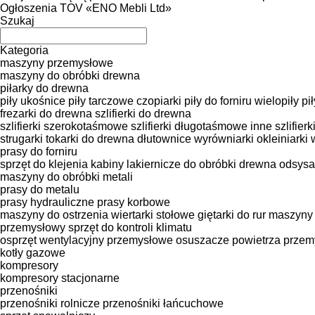
Ogłoszenia TOV «ENO Mebli Ltd»
Szukaj
Kategoria
maszyny przemysłowe
maszyny do obróbki drewna
piłarky do drewna
piły ukośnice
piły tarczowe
czopiarki
piły do forniru
wielopiły
pi
frezarki do drewna
szlifierki do drewna
szlifierki szerokotaśmowe
szlifierki długotaśmowe
inne szlifier
strugarki
tokarki do drewna
dłutownice
wyrówniarki
okleiniarki
prasy do forniru
sprzęt do klejenia
kabiny lakiernicze do obróbki drewna
odsysa
maszyny do obróbki metali
prasy do metalu
prasy hydrauliczne
prasy korbowe
maszyny do ostrzenia
wiertarki stołowe
giętarki do rur
maszyny 
przemysłowy sprzęt do kontroli klimatu
osprzęt wentylacyjny
przemysłowe osuszacze powietrza
przem
kotły gazowe
kompresory
kompresory stacjonarne
przenośniki
przenośniki rolnicze
przenośniki łańcuchowe