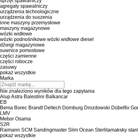
sprzęt spawalniczy
agregaty spawalniczy
urządzenia technologiczne
urządzenia do suszenia
inne maszyny przemysłowe
maszyny magazynowe
wózki widłowe
wózki podnośnikowe
wózki widłowe diesel
dźwigi magazynowe
suwnice pomostowe
części zamienne
części robocze
zasuwy
pokaż wszystkie
Marka
Nie znaleziono wyników dla tego zapytania
Alup
Astra
Balestrini
Balkancar
EB
Bema
Borec
Brandt
Deltech
Dornburg
Drozdowski
Dübelfix
Go
LMV
Mebor
Osama
S2R
Raimann
SCM
Sandingmaster
Slim Ocean
Sterlitamaksky stan
pokaż wszystkie