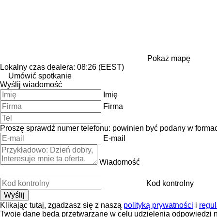
Pokaż mapę
Lokalny czas dealera: 08:26 (EEST)
Umówić spotkanie
Wyślij wiadomość
Imię
Firma
Proszę sprawdź numer telefonu: powinien być podany w forma
E-mail
Wiadomość
Kod kontrolny
Klikając tutaj, zgadzasz się z naszą
polityką prywatności
i
regu
Twoje dane będą przetwarzane w celu udzielenia odpowiedzi n