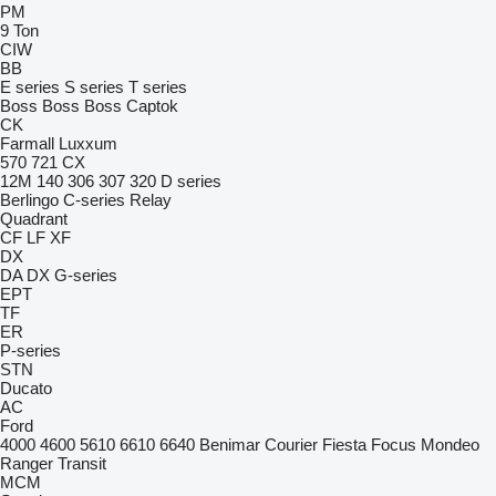
PM
9 Ton
CIW
BB
E series
S series
T series
Boss
Boss
Boss
Captok
CK
Farmall
Luxxum
570
721
CX
12M
140
306
307
320
D series
Berlingo
C-series
Relay
Quadrant
CF
LF
XF
DX
DA
DX
G-series
EPT
TF
ER
P-series
STN
Ducato
AC
Ford
4000
4600
5610
6610
6640
Benimar
Courier
Fiesta
Focus
Mondeo
Ranger
Transit
MCM