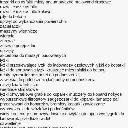
frezarki do asfaltu
młoty pneumatyczne
malowarki drogowe
rozściełacze asfaltu
rozściełacze asfaltu kołowe
piły do betonu
sprzęt do wykańczania powierzchni
zacieraczki
maszyny wiertnicze
wiertnie
żurawie
żurawie przejezdne
sprzęty
akcesoria do maszyn budowlanych
łyżki
łyżki przesiewające
łyżki do ładowaczy czołowych
łyżki do koparki
łyżki do sortowania
łyżki kruszące
mieszalniki do betonu
młoty hydrauliczne
sprzęt do podnoszenia
zawiesia do podnoszenia
łańcuchy do podnoszenia
narzędzia wiertnicze
wiertnice ślimakowe
łyżki chwytakowe
grabie do koparek
mulczery do koparki
nożyce
wyburzeniowe
tiltrotatory
zagęszczarki do koparek
łamacze pali
przeciwwagi do koparek
wibromłoty
koparki zawieszane
wyposażenie do wózków i podnośników
widły
kontenery samowyładowcze
chwytaki do opon
wysięgniki do
ładowarek
przedłużki wideł
oświetlenie