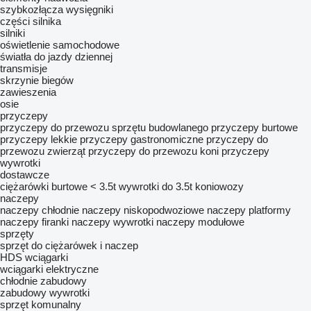
szybkozłącza
wysięgniki
części silnika
silniki
oświetlenie samochodowe
światła do jazdy dziennej
transmisje
skrzynie biegów
zawieszenia
osie
przyczepy
przyczepy do przewozu sprzętu budowlanego
przyczepy burtowe
przyczepy lekkie
przyczepy gastronomiczne
przyczepy do
przewozu zwierząt
przyczepy do przewozu koni
przyczepy
wywrotki
dostawcze
ciężarówki burtowe < 3.5t
wywrotki do 3.5t
koniowozy
naczepy
naczepy chłodnie
naczepy niskopodwoziowe
naczepy platformy
naczepy firanki
naczepy wywrotki
naczepy modułowe
sprzęty
sprzęt do ciężarówek i naczep
HDS
wciągarki
wciągarki elektryczne
chłodnie
zabudowy
zabudowy wywrotki
sprzęt komunalny