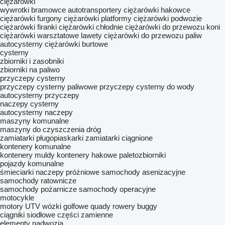
ciężarówki
wywrotki
bramowce
autotransportery
ciężarówki hakowce
ciężarówki furgony
ciężarówki platformy
ciężarówki podwozie
ciężarówki firanki
ciężarówki chłodnie
ciężarówki do przewozu koni
ciężarówki warsztatowe
lawety
ciężarówki do przewozu paliw
autocysterny
ciężarówki burtowe
cysterny
zbiorniki i zasobniki
zbiorniki na paliwo
przyczepy cysterny
przyczepy cysterny paliwowe
przyczepy cysterny do wody
autocysterny przyczepy
naczepy cysterny
autocysterny naczepy
maszyny komunalne
maszyny do czyszczenia dróg
zamiatarki
pługopiaskarki
zamiatarki ciągnione
kontenery komunalne
kontenery muldy
kontenery hakowe
paletozbiorniki
pojazdy komunalne
śmieciarki
naczepy próżniowe
samochody asenizacyjne
samochody ratownicze
samochody pożarnicze
samochody operacyjne
motocykle
motory
UTV
wózki golfowe
quady
rowery
buggy
ciągniki siodłowe
części zamienne
elementy nadwozia