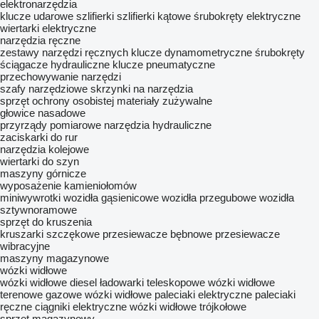
elektronarzędzia
klucze udarowe
szlifierki
szlifierki kątowe
śrubokręty elektryczne
wiertarki elektryczne
narzędzia ręczne
zestawy narzędzi ręcznych
klucze dynamometryczne
śrubokręty
ściągacze hydrauliczne
klucze pneumatyczne
przechowywanie narzędzi
szafy narzędziowe
skrzynki na narzędzia
sprzęt ochrony osobistej
materiały zużywalne
głowice nasadowe
przyrządy pomiarowe
narzędzia hydrauliczne
zaciskarki do rur
narzędzia kolejowe
wiertarki do szyn
maszyny górnicze
wyposażenie kamieniołomów
miniwywrotki
wozidła gąsienicowe
wozidła przegubowe
wozidła
sztywnoramowe
sprzęt do kruszenia
kruszarki szczękowe
przesiewacze bębnowe
przesiewacze
wibracyjne
maszyny magazynowe
wózki widłowe
wózki widłowe diesel
ładowarki teleskopowe
wózki widłowe
terenowe
gazowe wózki widłowe
paleciaki elektryczne
paleciaki
ręczne
ciągniki elektryczne
wózki widłowe trójkołowe
sprzęt magazynowy