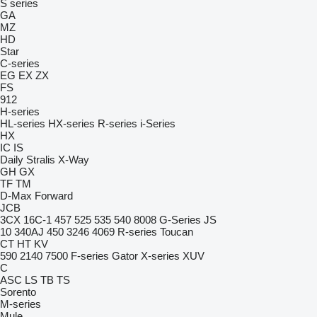
S series
GA
MZ
HD
Star
C-series
EG
EX
ZX
FS
912
H-series
HL-series
HX-series
R-series
i-Series
HX
IC
IS
Daily
Stralis
X-Way
GH
GX
TF
TM
D-Max
Forward
JCB
3CX
16C-1
457
525
535
540
8008
G-Series
JS
10
340AJ
450
3246
4069
R-series
Toucan
CT
HT
KV
590
2140
7500
F-series
Gator
X-series
XUV
C
ASC
LS
TB
TS
Sorento
M-series
Mule