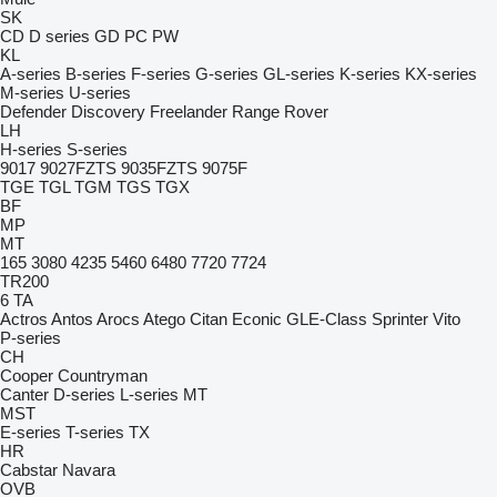
SK
CD
D series
GD
PC
PW
KL
A-series
B-series
F-series
G-series
GL-series
K-series
KX-series
M-series
U-series
Defender
Discovery
Freelander
Range Rover
LH
H-series
S-series
9017
9027FZTS
9035FZTS
9075F
TGE
TGL
TGM
TGS
TGX
BF
MP
MT
165
3080
4235
5460
6480
7720
7724
TR200
6
TA
Actros
Antos
Arocs
Atego
Citan
Econic
GLE-Class
Sprinter
Vito
P-series
CH
Cooper
Countryman
Canter
D-series
L-series
MT
MST
E-series
T-series
TX
HR
Cabstar
Navara
OVB