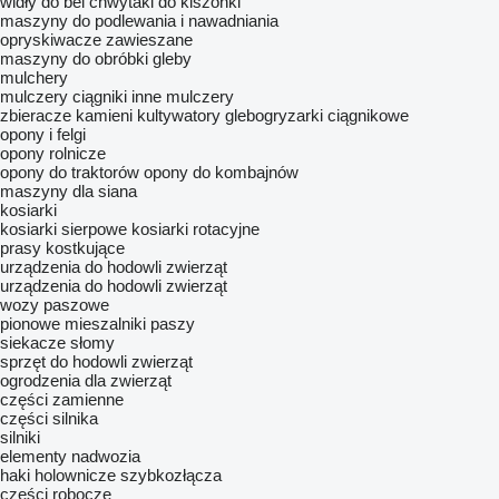
widły do bel
chwytaki do kiszonki
maszyny do podlewania i nawadniania
opryskiwacze zawieszane
maszyny do obróbki gleby
mulchery
mulczery ciągniki
inne mulczery
zbieracze kamieni
kultywatory
glebogryzarki ciągnikowe
opony i felgi
opony rolnicze
opony do traktorów
opony do kombajnów
maszyny dla siana
kosiarki
kosiarki sierpowe
kosiarki rotacyjne
prasy kostkujące
urządzenia do hodowli zwierząt
urządzenia do hodowli zwierząt
wozy paszowe
pionowe mieszalniki paszy
siekacze słomy
sprzęt do hodowli zwierząt
ogrodzenia dla zwierząt
części zamienne
części silnika
silniki
elementy nadwozia
haki holownicze
szybkozłącza
części robocze