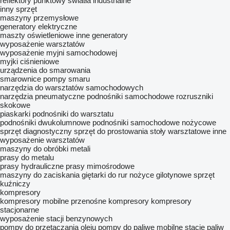
reflektory punktowу
światła industrialne
inny sprzęt
maszyny przemysłowe
generatory elektryczne
maszty oświetleniowe
inne generatory
wyposażenie warsztatów
wyposażenie myjni samochodowej
myjki ciśnieniowe
urządzenia do smarowania
smarownice
pompy smaru
narzędzia do warsztatów samochodowych
narzędzia pneumatyczne
podnośniki samochodowe
rozruszniki
skokowe
piaskarki
podnośniki do warsztatu
podnośniki dwukolumnowe
podnośniki samochodowe nożycowe
sprzęt diagnostyczny
sprzęt do prostowania
stoły warsztatowe
inne
wyposażenie warsztatów
maszyny do obróbki metali
prasy do metalu
prasy hydrauliczne
prasy mimośrodowe
maszyny do zaciskania
giętarki do rur
nożyce gilotynowe
sprzęt
kuźniczy
kompresory
kompresory mobilne
przenośne kompresory
kompresory
stacjonarne
wyposażenie stacji benzynowych
pompy do przetaczania oleju
pompy do paliwe
mobilne stacje paliw