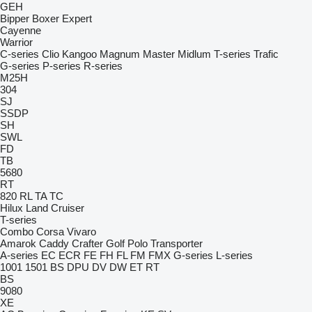
GEH
Bipper
Boxer
Expert
Cayenne
Warrior
C-series
Clio
Kangoo
Magnum
Master
Midlum
T-series
Trafic
G-series
P-series
R-series
M25H
304
SJ
SSDP
SH
SWL
FD
TB
5680
RT
820
RL
TA
TC
Hilux
Land Cruiser
T-series
Combo
Corsa
Vivaro
Amarok
Caddy
Crafter
Golf
Polo
Transporter
A-series
EC
ECR
FE
FH
FL
FM
FMX
G-series
L-series
1001
1501
BS
DPU
DV
DW
ET
RT
BS
9080
XE