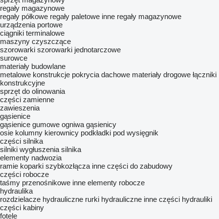
regały magazynowe
regały półkowe
regały paletowe
inne regały magazynowe
urządzenia portowe
ciągniki terminalowe
maszyny czyszczące
szorowarki
szorowarki jednotarczowe
surowce
materiały budowlane
metalowe konstrukcje
pokrycia dachowe
materiały drogowe
łączniki
konstrukcyjne
sprzęt do olinowania
części zamienne
zawieszenia
gąsienice
gąsienice gumowe
ogniwa gąsienicy
osie
kolumny kierownicy
podkładki pod wysięgnik
części silnika
silniki
wygłuszenia silnika
elementy nadwozia
ramie koparki
szybkozłącza
inne części do zabudowy
części robocze
taśmy przenośnikowe
inne elementy robocze
hydraulika
rozdzielacze hydrauliczne
rurki hydrauliczne
inne części hydrauliki
części kabiny
fotele