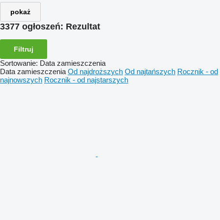
pokaż
3377 ogłoszeń:
Rezultat
Filtruj
Sortowanie
:
Data zamieszczenia
Data zamieszczenia
Od najdroższych
Od najtańszych
Rocznik - od
najnowszych
Rocznik - od najstarszych