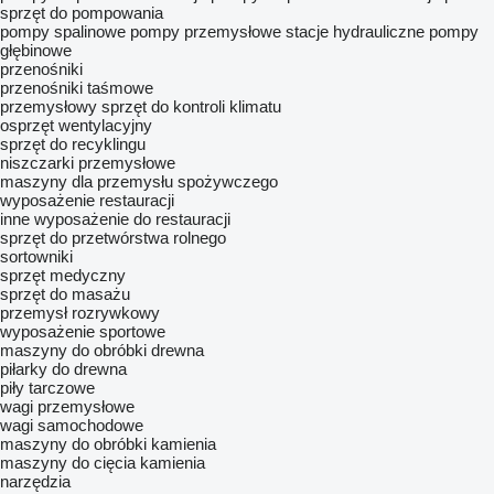
sprzęt do pompowania
pompy spalinowe
pompy przemysłowe
stacje hydrauliczne
pompy
głębinowe
przenośniki
przenośniki taśmowe
przemysłowy sprzęt do kontroli klimatu
osprzęt wentylacyjny
sprzęt do recyklingu
niszczarki przemysłowe
maszyny dla przemysłu spożywczego
wyposażenie restauracji
inne wyposażenie do restauracji
sprzęt do przetwórstwa rolnego
sortowniki
sprzęt medyczny
sprzęt do masażu
przemysł rozrywkowy
wyposażenie sportowe
maszyny do obróbki drewna
piłarky do drewna
piły tarczowe
wagi przemysłowe
wagi samochodowe
maszyny do obróbki kamienia
maszyny do cięcia kamienia
narzędzia