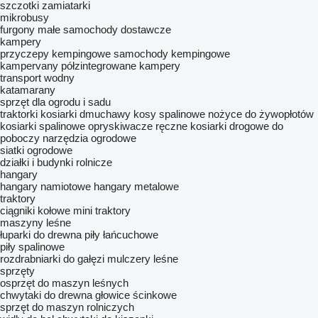
szczotki zamiatarki
mikrobusy
furgony
małe samochody dostawcze
kampery
przyczepy kempingowe
samochody kempingowe
kampervany
półzintegrowane kampery
transport wodny
katamarany
sprzęt dla ogrodu i sadu
traktorki kosiarki
dmuchawy
kosy spalinowe
nożyce do żywopłotów
kosiarki spalinowe
opryskiwacze ręczne
kosiarki drogowe do
poboczy
narzędzia ogrodowe
siatki ogrodowe
działki i budynki rolnicze
hangary
hangary namiotowe
hangary metalowe
traktory
ciągniki kołowe
mini traktory
maszyny leśne
łuparki do drewna
piły łańcuchowe
piły spalinowe
rozdrabniarki do gałęzi
mulczery leśne
sprzęty
osprzęt do maszyn leśnych
chwytaki do drewna
głowice ścinkowe
sprzęt do maszyn rolniczych