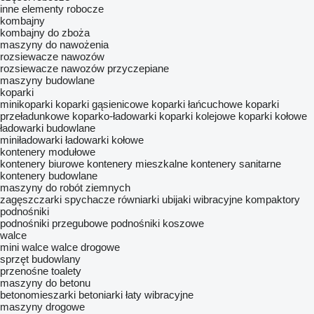
inne elementy robocze
kombajny
kombajny do zboża
maszyny do nawożenia
rozsiewacze nawozów
rozsiewacze nawozów przyczepiane
maszyny budowlane
koparki
minikoparki
koparki gąsienicowe
koparki łańcuchowe
koparki
przeładunkowe
koparko-ładowarki
koparki kolejowe
koparki kołowe
ładowarki budowlane
miniładowarki
ładowarki kołowe
kontenery modułowe
kontenery biurowe
kontenery mieszkalne
kontenery sanitarne
kontenery budowlane
maszyny do robót ziemnych
zagęszczarki
spychacze
równiarki
ubijaki wibracyjne
kompaktory
podnośniki
podnośniki przegubowe
podnośniki koszowe
walce
mini walce
walce drogowe
sprzęt budowlany
przenośne toalety
maszyny do betonu
betonomieszarki
betoniarki
łaty wibracyjne
maszyny drogowe