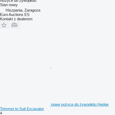
Nożyce do żywopłotu
Stan
nowy
Hiszpania, Zaragoza
Euro Auctions ES
Kontakt z dealerem
nowe nożyce do żywopłotu Hedge
Trimmer to Suit Excavator
4