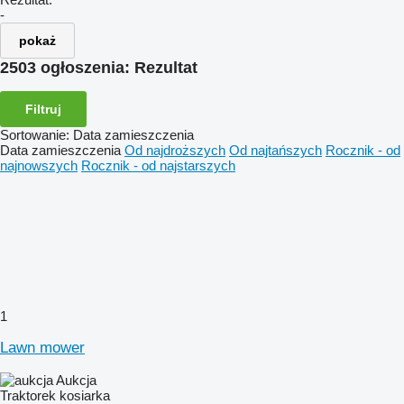
-
pokaż
2503 ogłoszenia:
Rezultat
Filtruj
Sortowanie
:
Data zamieszczenia
Data zamieszczenia
Od najdroższych
Od najtańszych
Rocznik - od
najnowszych
Rocznik - od najstarszych
1
Lawn mower
Aukcja
Traktorek kosiarka