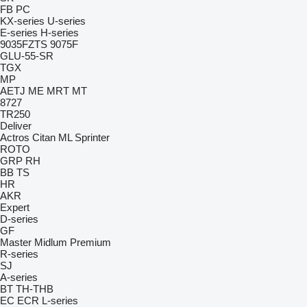
FB
PC
KX-series
U-series
E-series
H-series
9035FZTS
9075F
GLU-55-SR
TGX
MP
AETJ
ME
MRT
MT
8727
TR250
Deliver
Actros
Citan
ML
Sprinter
ROTO
GRP
RH
BB
TS
HR
AKR
Expert
D-series
GF
Master
Midlum
Premium
R-series
SJ
A-series
BT
TH-THB
EC
ECR
L-series