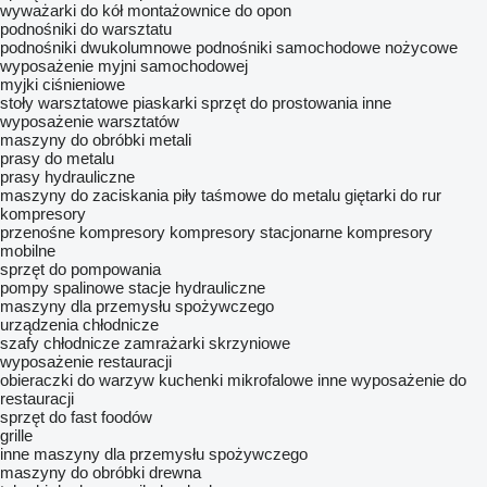
wyważarki do kół
montażownice do opon
podnośniki do warsztatu
podnośniki dwukolumnowe
podnośniki samochodowe nożycowe
wyposażenie myjni samochodowej
myjki ciśnieniowe
stoły warsztatowe
piaskarki
sprzęt do prostowania
inne
wyposażenie warsztatów
maszyny do obróbki metali
prasy do metalu
prasy hydrauliczne
maszyny do zaciskania
piły taśmowe do metalu
giętarki do rur
kompresory
przenośne kompresory
kompresory stacjonarne
kompresory
mobilne
sprzęt do pompowania
pompy spalinowe
stacje hydrauliczne
maszyny dla przemysłu spożywczego
urządzenia chłodnicze
szafy chłodnicze
zamrażarki skrzyniowe
wyposażenie restauracji
obieraczki do warzyw
kuchenki mikrofalowe
inne wyposażenie do
restauracji
sprzęt do fast foodów
grille
inne maszyny dla przemysłu spożywczego
maszyny do obróbki drewna