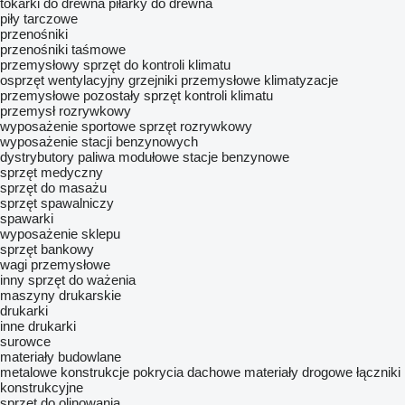
tokarki do drewna
piłarky do drewna
piły tarczowe
przenośniki
przenośniki taśmowe
przemysłowy sprzęt do kontroli klimatu
osprzęt wentylacyjny
grzejniki przemysłowe
klimatyzacje
przemysłowe
pozostały sprzęt kontroli klimatu
przemysł rozrywkowy
wyposażenie sportowe
sprzęt rozrywkowy
wyposażenie stacji benzynowych
dystrybutory paliwa
modułowe stacje benzynowe
sprzęt medyczny
sprzęt do masażu
sprzęt spawalniczy
spawarki
wyposażenie sklepu
sprzęt bankowy
wagi przemysłowe
inny sprzęt do ważenia
maszyny drukarskie
drukarki
inne drukarki
surowce
materiały budowlane
metalowe konstrukcje
pokrycia dachowe
materiały drogowe
łączniki
konstrukcyjne
sprzęt do olinowania