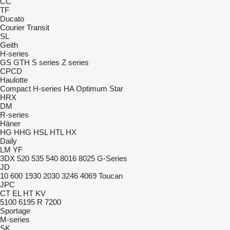
CC
TF
Ducato
Courier
Transit
SL
Geith
H-series
GS
GTH
S series
Z series
CPCD
Haulotte
Compact
H-series
HA
Optimum
Star
HRX
DM
R-series
Häner
HG
HHG
HSL
HTL
HX
Daily
LM
YF
3DX
520
535
540
8016
8025
G-Series
JD
10
600
1930
2030
3246
4069
Toucan
JPC
CT
EL
HT
KV
5100
6195 R
7200
Sportage
M-series
SK