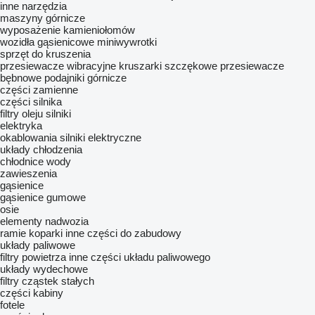
inne narzędzia
maszyny górnicze
wyposażenie kamieniołomów
wozidła gąsienicowe
miniwywrotki
sprzęt do kruszenia
przesiewacze wibracyjne
kruszarki szczękowe
przesiewacze
bębnowe
podajniki górnicze
części zamienne
części silnika
filtry oleju
silniki
elektryka
okablowania
silniki elektryczne
układy chłodzenia
chłodnice wody
zawieszenia
gąsienice
gąsienice gumowe
osie
elementy nadwozia
ramie koparki
inne części do zabudowy
układy paliwowe
filtry powietrza
inne części układu paliwowego
układy wydechowe
filtry cząstek stałych
części kabiny
fotele