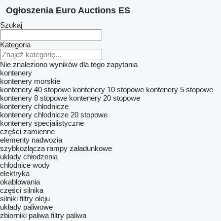
Ogłoszenia Euro Auctions ES
Szukaj
Kategoria
Nie znaleziono wyników dla tego zapytania
kontenery
kontenery morskie
kontenery 40 stopowe
kontenery 10 stopowe
kontenery 5 stopowe
kontenery 8 stopowe
kontenery 20 stopowe
kontenery chłodnicze
kontenery chłodnicze 20 stopowe
kontenery specjalistyczne
części zamienne
elementy nadwozia
szybkozłącza
rampy załadunkowe
układy chłodzenia
chłodnice wody
elektryka
okablowania
części silnika
silniki
filtry oleju
układy paliwowe
zbiorniki paliwa
filtry paliwa