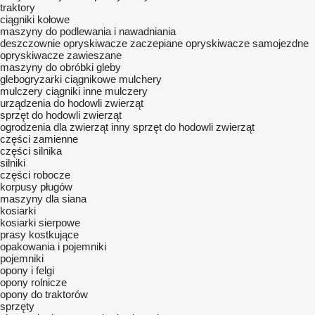
traktory
ciągniki kołowe
maszyny do podlewania i nawadniania
deszczownie
opryskiwacze zaczepiane
opryskiwacze samojezdne
opryskiwacze zawieszane
maszyny do obróbki gleby
glebogryzarki ciągnikowe
mulchery
mulczery ciągniki
inne mulczery
urządzenia do hodowli zwierząt
sprzęt do hodowli zwierząt
ogrodzenia dla zwierząt
inny sprzęt do hodowli zwierząt
części zamienne
części silnika
silniki
części robocze
korpusy pługów
maszyny dla siana
kosiarki
kosiarki sierpowe
prasy kostkujące
opakowania i pojemniki
pojemniki
opony i felgi
opony rolnicze
opony do traktorów
sprzęty