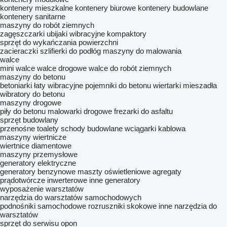
kontenery mieszkalne
kontenery biurowe
kontenery budowlane
kontenery sanitarne
maszyny do robót ziemnych
zagęszczarki
ubijaki wibracyjne
kompaktory
sprzęt do wykańczania powierzchni
zacieraczki
szlifierki do podłóg
maszyny do malowania
walce
mini walce
walce drogowe
walce do robót ziemnych
maszyny do betonu
betoniarki
łaty wibracyjne
pojemniki do betonu
wiertarki mieszadła
wibratory do betonu
maszyny drogowe
piły do betonu
malowarki drogowe
frezarki do asfaltu
sprzęt budowlany
przenośne toalety
schody budowlane
wciągarki kablowa
maszyny wiertnicze
wiertnice diamentowe
maszyny przemysłowe
generatory elektryczne
generatory benzynowe
maszty oświetleniowe
agregaty
prądotwórcze inwerterowe
inne generatory
wyposażenie warsztatów
narzędzia do warsztatów samochodowych
podnośniki samochodowe
rozruszniki skokowe
inne narzędzia do
warsztatów
sprzęt do serwisu opon