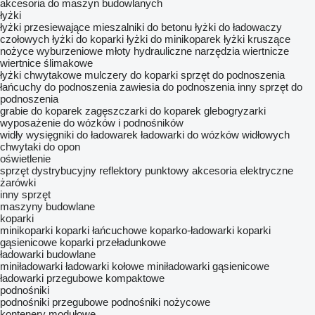
akcesoria do maszyn budowlanych
łyżki
łyżki przesiewające
mieszalniki do betonu
łyżki do ładowaczy
czołowych
łyżki do koparki
łyżki do minikoparek
łyżki kruszące
nożyce wyburzeniowe
młoty hydrauliczne
narzędzia wiertnicze
wiertnice ślimakowe
łyżki chwytakowe
mulczery do koparki
sprzęt do podnoszenia
łańcuchy do podnoszenia
zawiesia do podnoszenia
inny sprzęt do
podnoszenia
grabie do koparek
zagęszczarki do koparek
glebogryzarki
wyposażenie do wózków i podnośników
widły
wysięgniki do ładowarek
ładowarki do wózków widłowych
chwytaki do opon
oświetlenie
sprzęt dystrybucyjny
reflektory punktowу
akcesoria elektryczne
żarówki
inny sprzęt
maszyny budowlane
koparki
minikoparki
koparki łańcuchowe
koparko-ładowarki
koparki
gąsienicowe
koparki przeładunkowe
ładowarki budowlane
miniładowarki
ładowarki kołowe
miniładowarki gąsienicowe
ładowarki przegubowe kompaktowe
podnośniki
podnośniki przegubowe
podnośniki nożycowe
kontenery modułowe