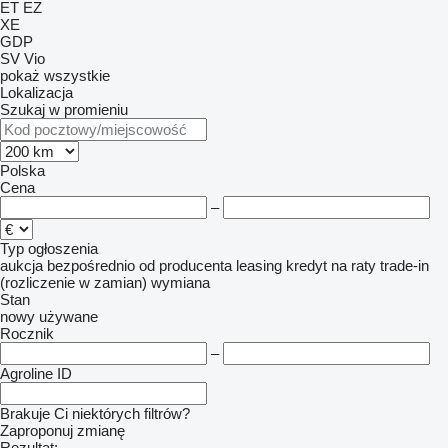
ET
EZ
XE
GDP
SV
Vio
pokaż wszystkie
Lokalizacja
Szukaj w promieniu
Polska
Cena
–
Typ ogłoszenia
aukcja
bezpośrednio od producenta
leasing
kredyt
na raty
trade-in
(rozliczenie w zamian)
wymiana
Stan
nowy
używane
Rocznik
–
Agroline ID
Brakuje Ci niektórych filtrów?
Zaproponuj zmianę
Rezultat: