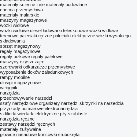
materiały ścienne
inne materiały budowlane
chemia przemysłowa
materiały malarskie
maszyny magazynowe
wózki widłowe
wózki widłowe diesel
ładowarki teleskopowe
wózki widłowe
terenowe
paleciaki ręczne
paleciaki elektryczne
wózki wysokiego
składowania
sprzęt magazynowy
regały magazynowe
regały półkowe
regały paletowe
maszyny czyszczące
szorowarki
odkurzacze przemysłowe
wyposażenie doków załadunkowych
rampy mobilne
dźwigi magazynowe
wciągniki
narzędzia
przechowywanie narzędzi
szafy narzędziowe
organizery narzędzi
skrzynki na narzędzia
przyrządy pomiarowe
elektronarzędzia
szlifierki
wiertarki elektryczne
piły szablaste
narzędzia ręczne
zestawy narzędzi ręcznych
materiały zużywalne
głowice nasadowe
końcówki śrubokręta