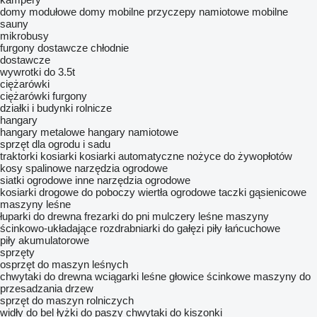
domy modułowe
domy mobilne
przyczepy namiotowe
mobilne
sauny
mikrobusy
furgony
dostawcze chłodnie
dostawcze
wywrotki do 3.5t
ciężarówki
ciężarówki furgony
działki i budynki rolnicze
hangary
hangary metalowe
hangary namiotowe
sprzęt dla ogrodu i sadu
traktorki kosiarki
kosiarki automatyczne
nożyce do żywopłotów
kosy spalinowe
narzędzia ogrodowe
siatki ogrodowe
inne narzędzia ogrodowe
kosiarki drogowe do poboczy
wiertła ogrodowe
taczki gąsienicowe
maszyny leśne
łuparki do drewna
frezarki do pni
mulczery leśne
maszyny
ścinkowo-układające
rozdrabniarki do gałęzi
piły łańcuchowe
piły akumulatorowe
sprzęty
osprzęt do maszyn leśnych
chwytaki do drewna
wciągarki leśne
głowice ścinkowe
maszyny do
przesadzania drzew
sprzęt do maszyn rolniczych
widły do bel
łyżki do paszy
chwytaki do kiszonki