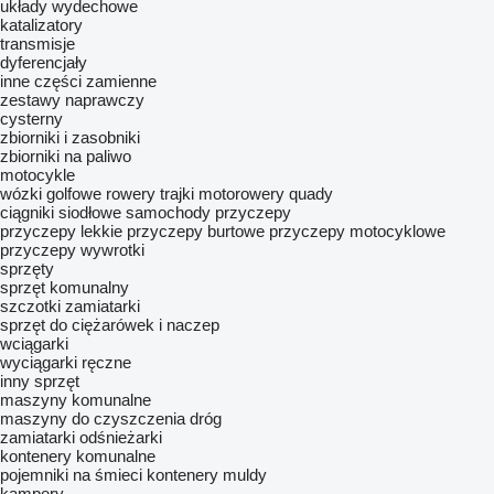
układy wydechowe
katalizatory
transmisje
dyferencjały
inne części zamienne
zestawy naprawczy
cysterny
zbiorniki i zasobniki
zbiorniki na paliwo
motocykle
wózki golfowe
rowery
trajki
motorowery
quady
ciągniki siodłowe
samochody
przyczepy
przyczepy lekkie
przyczepy burtowe
przyczepy motocyklowe
przyczepy wywrotki
sprzęty
sprzęt komunalny
szczotki zamiatarki
sprzęt do ciężarówek i naczep
wciągarki
wyciągarki ręczne
inny sprzęt
maszyny komunalne
maszyny do czyszczenia dróg
zamiatarki
odśnieżarki
kontenery komunalne
pojemniki na śmieci
kontenery muldy
kampery