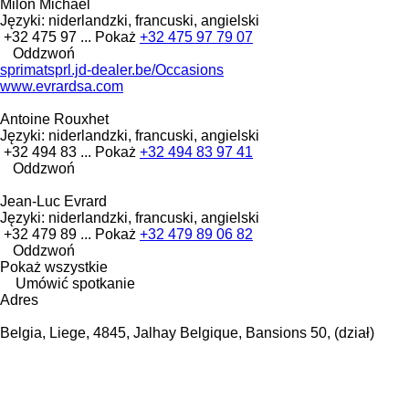
Milon Michael
Języki:
niderlandzki, francuski, angielski
+32 475 97 ...
Pokaż
+32 475 97 79 07
Oddzwoń
sprimatsprl.jd-dealer.be/Occasions
www.evrardsa.com
Antoine Rouxhet
Języki:
niderlandzki, francuski, angielski
+32 494 83 ...
Pokaż
+32 494 83 97 41
Oddzwoń
Jean-Luc Evrard
Języki:
niderlandzki, francuski, angielski
+32 479 89 ...
Pokaż
+32 479 89 06 82
Oddzwoń
Pokaż wszystkie
Umówić spotkanie
Adres
Belgia, Liege, 4845, Jalhay Belgique, Bansions 50, (dział)