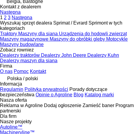
Belgia, Bastogne
Kontakt z dealerem
Następna
1
2
3
Następna
Wyszukaj sprzęt dealera Sprimat / Evrard Sprimont w tych
kategoriach
Traktory
Maszyny dla siana
Urządzenia do hodowli zwierząt
Maszyny magazynowe
Maszyny do obróbki gleby
Motocykle
Maszyny budowlane
Zobacz rowniez
Dealerzy traktorów
Dealerzy John Deere
Dealerzy Kuhn
Dealerzy maszyn dla siana
Firma
O nas
Pomoc
Kontakt
Polska / polski
Informacja
Regulamin
Polityka prywatności
Porady dotyczące
bezpieczeństwa
Opinie o Agroline
Blog
Katalog marki
Nasza oferta
Reklama w Agroline
Dodaj ogłoszenie
Zamieść baner
Program
partnerski
Dla firm
Nasze projekty
Autoline™
Machineryline™