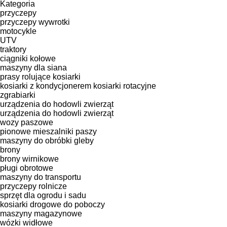
Kategoria
przyczepy
przyczepy wywrotki
motocykle
UTV
traktory
ciągniki kołowe
maszyny dla siana
prasy rolujące
kosiarki
kosiarki z kondycjonerem
kosiarki rotacyjne
zgrabiarki
urządzenia do hodowli zwierząt
urządzenia do hodowli zwierząt
wozy paszowe
pionowe mieszalniki paszy
maszyny do obróbki gleby
brony
brony wirnikowe
pługi obrotowe
maszyny do transportu
przyczepy rolnicze
sprzęt dla ogrodu i sadu
kosiarki drogowe do poboczy
maszyny magazynowe
wózki widłowe