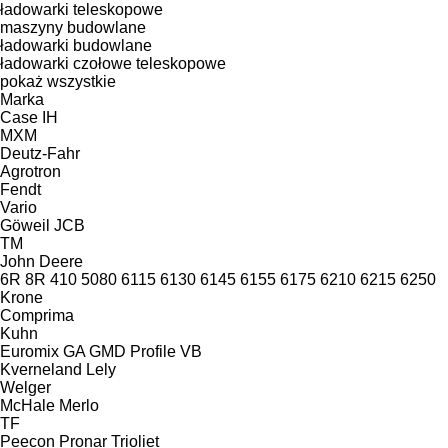
ładowarki teleskopowe
maszyny budowlane
ładowarki budowlane
ładowarki czołowe teleskopowe
pokaż wszystkie
Marka
Case IH
MXM
Deutz-Fahr
Agrotron
Fendt
Vario
Göweil
JCB
TM
John Deere
6R
8R
410
5080
6115
6130
6145
6155
6175
6210
6215
6250
Krone
Comprima
Kuhn
Euromix
GA
GMD
Profile
VB
Kverneland
Lely
Welger
McHale
Merlo
TF
Peecon
Pronar
Trioliet