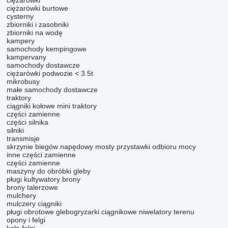
ciężarówki
ciężarówki burtowe
cysterny
zbiorniki i zasobniki
zbiorniki na wodę
kampery
samochody kempingowe
kampervany
samochody
dostawcze
ciężarówki podwozie < 3.5t
mikrobusy
małe samochody dostawcze
traktory
ciągniki kołowe
mini traktory
części zamienne
części silnika
silniki
transmisje
skrzynie biegów
napędowy mosty
przystawki odbioru mocy
inne części zamienne
części zamienne
maszyny do obróbki gleby
pługi
kultywatory
brony
brony talerzowe
mulchery
mulczery ciągniki
pługi obrotowe
glebogryzarki ciągnikowe
niwelatory terenu
opony i felgi