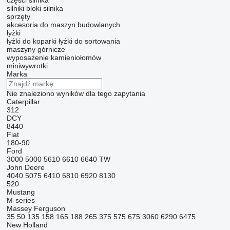
części silnika
silniki
bloki silnika
sprzęty
akcesoria do maszyn budowlanych
łyżki
łyżki do koparki
łyżki do sortowania
maszyny górnicze
wyposażenie kamieniołomów
miniwywrotki
Marka
Nie znaleziono wyników dla tego zapytania
Caterpillar
312
DCY
8440
Fiat
180-90
Ford
3000
5000
5610
6610
6640
TW
John Deere
4040
5075
6410
6810
6920
8130
520
Mustang
M-series
Massey Ferguson
35
50
135
158
165
188
265
375
575
675
3060
6290
6475
New Holland