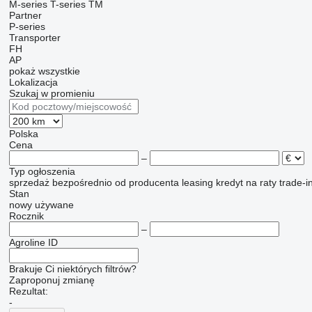
M-series
T-series
TM
Partner
P-series
Transporter
FH
AP
pokaż wszystkie
Lokalizacja
Szukaj w promieniu
Polska
Cena
–
Typ ogłoszenia
sprzedaż
bezpośrednio od producenta
leasing
kredyt
na raty
trade-i
Stan
nowy
używane
Rocznik
–
Agroline ID
Brakuje Ci niektórych filtrów?
Zaproponuj zmianę
Rezultat:
-