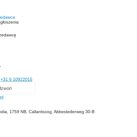
rzedawca
głoszenia
rzedawcę
r
ż
+31 6 10922015
dzwoń
nl
andia, 1759 NB, Callantsoog, Abbestederweg 30-B