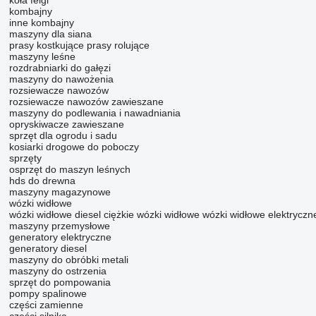
koła
felgi
kombajny
inne kombajny
maszyny dla siana
prasy kostkujące
prasy rolujące
maszyny leśne
rozdrabniarki do gałęzi
maszyny do nawożenia
rozsiewacze nawozów
rozsiewacze nawozów zawieszane
maszyny do podlewania i nawadniania
opryskiwacze zawieszane
sprzęt dla ogrodu i sadu
kosiarki drogowe do poboczy
sprzęty
osprzęt do maszyn leśnych
hds do drewna
maszyny magazynowe
wózki widłowe
wózki widłowe diesel
ciężkie wózki widłowe
wózki widłowe elektryczn
maszyny przemysłowe
generatory elektryczne
generatory diesel
maszyny do obróbki metali
maszyny do ostrzenia
sprzęt do pompowania
pompy spalinowe
części zamienne