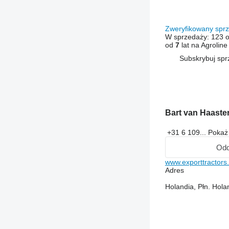
Zweryfikowany sp
W sprzedaży:
123 o
od
7
lat na Agroline
Subskrybuj sp
Bart van Haaste
+31 6 109...
Poka
Od
www.exporttractors.
Adres
Holandia, Płn. Hol