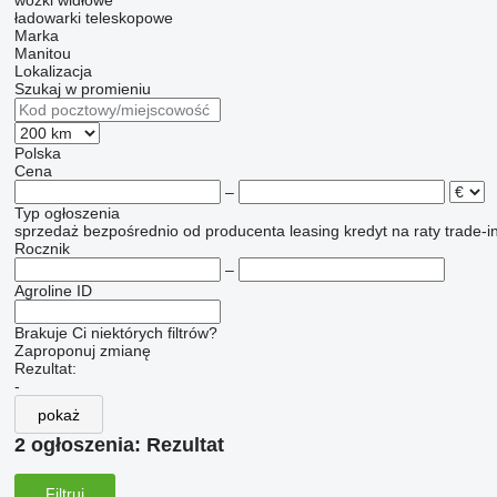
wózki widłowe
ładowarki teleskopowe
Marka
Manitou
Lokalizacja
Szukaj w promieniu
Polska
Cena
–
Typ ogłoszenia
sprzedaż
bezpośrednio od producenta
leasing
kredyt
na raty
trade-i
Rocznik
–
Agroline ID
Brakuje Ci niektórych filtrów?
Zaproponuj zmianę
Rezultat:
-
pokaż
2 ogłoszenia:
Rezultat
Filtruj