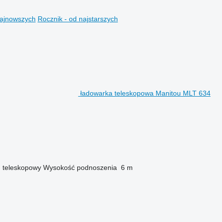
najnowszych
Rocznik - od najstarszych
ładowarka teleskopowa Manitou MLT 634
u
teleskopowy
Wysokość podnoszenia
6 m