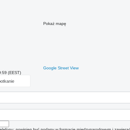
Pokaż mapę
Google Street View
9:59 (EEST)
otkanie
elefonu: powinien być podany w formacie międzynarodowym i zawierać