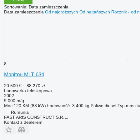
Sortowanie
:
Data zamieszczenia
Data zamieszczenia
Od najdroższych
Od najtańszych
Rocznik - od 
8
Manitou MLT 634
20 500 €
≈ 88 270 zł
Ładowarka teleskopowa
2002
9 000 m/g
Moc
120 KM (88 kW)
Ładowność
3 400 kg
Paliwo
diesel
Typ maszt
Rumunia
FAST ARIS CONSTRUCT S.R.L.
Kontakt z dealerem