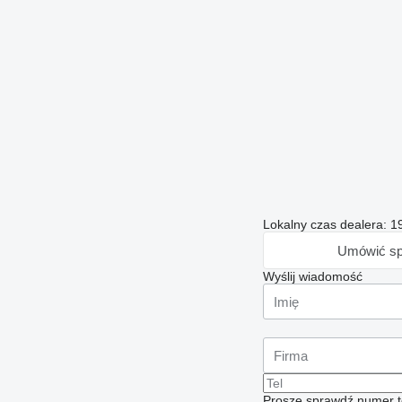
Lokalny czas dealera: 1
Umówić sp
Wyślij wiadomość
Proszę sprawdź numer t