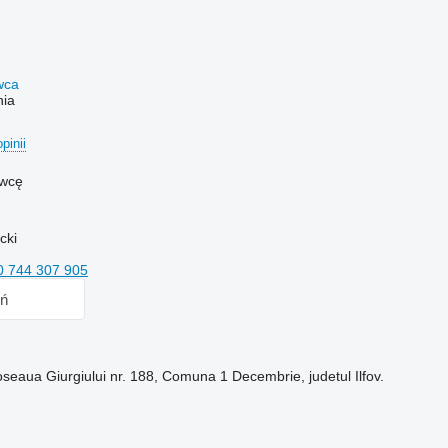
awca
nia
opinii
awcę
cki
0 744 307 905
ń
seaua Giurgiului nr. 188, Comuna 1 Decembrie, judetul Ilfov.