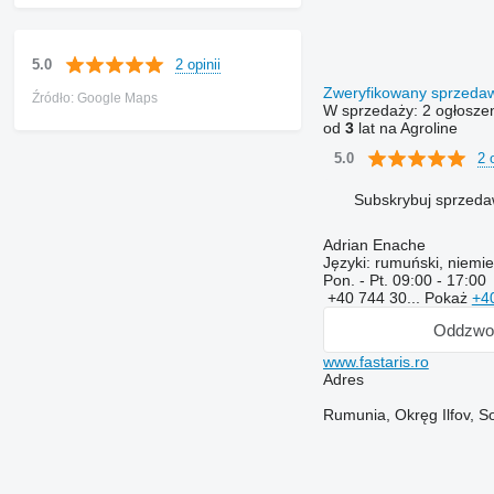
2 opinii
5.0
Zweryfikowany sprzed
Źródło: Google Maps
W sprzedaży:
2 ogłosze
od
3
lat na Agroline
2 
5.0
Subskrybuj sprzed
Adrian Enache
Języki:
rumuński, niemie
Pon. - Pt.
09:00 - 17:00
+40 744 30...
Pokaż
+4
Oddzwo
www.fastaris.ro
Adres
Rumunia, Okręg Ilfov, So