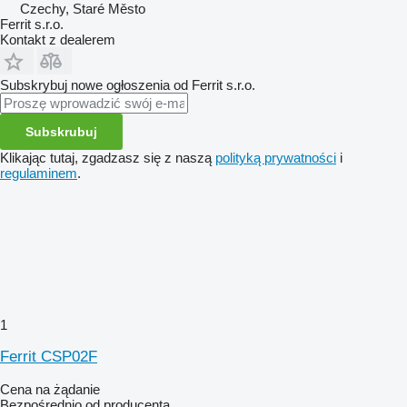
Czechy, Staré Město
Ferrit s.r.o.
Kontakt z dealerem
Subskrybuj nowe ogłoszenia od Ferrit s.r.o.
Subskrubuj
Klikając tutaj, zgadzasz się z naszą
polityką prywatności
i
regulaminem
.
1
Ferrit CSP02F
Cena na żądanie
Bezpośrednio od producenta