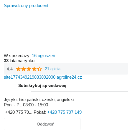
Sprawdzony producent
W sprzedaży:
16 ogłoszeń
33
lata na rynku
4.4
21 opinia
site1774349219833892000.agroline24.cz
Subskrybuj sprzedawcę
Języki:
hiszpański, czeski, angielski
Pon. - Pt.
08:00 - 15:00
+420 775 79...
Pokaż
+420 775 797 149
Oddzwoń