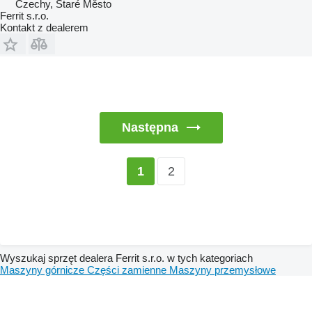
Czechy, Staré Město
Ferrit s.r.o.
Kontakt z dealerem
Następna
2
1
Wyszukaj sprzęt dealera Ferrit s.r.o. w tych kategoriach
Maszyny górnicze
Części zamienne
Maszyny przemysłowe