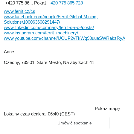
+420 775 86...
Pokaż
+420 775 865 728
www.ferrit.cz/cs
www.facebook.com/people/Ferrit-Global-Mining-
Solutions/100063608291447/
www.linkedin.com/company/ferrit-s-r-o-/posts/
www.instagram.com/ferrit_machinery/
www.youtube.com/channel/UCUP2vTkWq98uuaSWRakzRyA
Adres
Czechy, 739 01, Staré Město, Na Zbytkách 41
Pokaż mapę
Lokalny czas dealera: 06:40 (CEST)
Umówić spotkanie