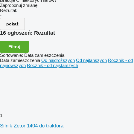
Brakuje Ci niektórych filtrów?
Zaproponuj zmianę
Rezultat:
-
pokaż
16 ogłoszeń:
Rezultat
Filtruj
Sortowanie
:
Data zamieszczenia
Data zamieszczenia
Od najdroższych
Od najtańszych
Rocznik - od
najnowszych
Rocznik - od najstarszych
1
Silnik Zetor 1404 do traktora