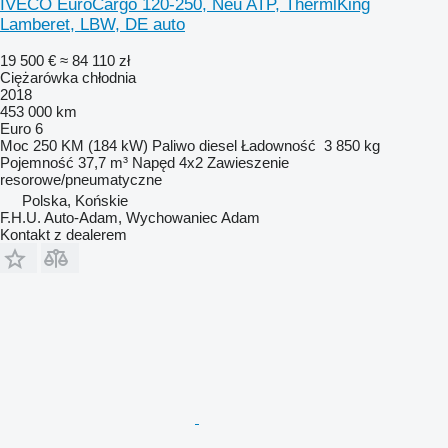
IVECO EuroCargo 120-250, Neu ATP, ThermlKing
Lamberet, LBW, DE auto
19 500 €
≈ 84 110 zł
Ciężarówka chłodnia
2018
453 000 km
Euro 6
Moc
250 KM (184 kW)
Paliwo
diesel
Ładowność
3 850 kg
Pojemność
37,7 m³
Napęd
4x2
Zawieszenie
resorowe/pneumatyczne
Polska, Końskie
F.H.U. Auto-Adam, Wychowaniec Adam
Kontakt z dealerem