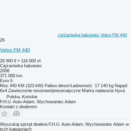
ciężarówka hakowiec Volvo FM 440
26
Volvo FM 440
26 900 €
≈ 116 000 zł
Ciężarówka hakowiec
2008
371 000 km
Euro 5
Moc
440 KM (323 kW)
Paliwo
diesel
Ładowność
17 140 kg
Napęd
6x4
Zawieszenie
resorowe/pneumatyczne
Marka nadwozia
Hyva
Polska, Końskie
F.H.U. Auto-Adam, Wychowaniec Adam
Kontakt z dealerem
Wyszukaj sprzęt dealera F.H.U. Auto-Adam, Wychowaniec Adam w
tych kategoriach