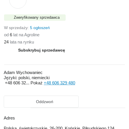
Zweryfikowany sprzedawca
W sprzedaży:
5 ogłoszeń
od
6
lat na Agroline
24
lata na rynku
Subskrybuj sprzedawcę
Adam Wychowaniec
Języki:
polski, niemiecki
+48 606 32...
Pokaż
+48 606 329 480
Oddzwoń
Adres
Polska, świętokrzyskie, 26-200, Końskie, Piłsudskiego 124