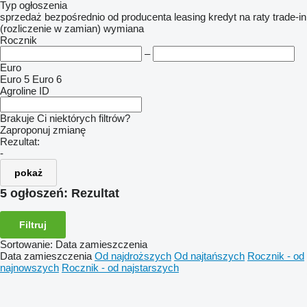
Typ ogłoszenia
sprzedaż
bezpośrednio od producenta
leasing
kredyt
na raty
trade-in
(rozliczenie w zamian)
wymiana
Rocznik
–
Euro
Euro 5
Euro 6
Agroline ID
Brakuje Ci niektórych filtrów?
Zaproponuj zmianę
Rezultat:
-
pokaż
5 ogłoszeń:
Rezultat
Filtruj
Sortowanie
:
Data zamieszczenia
Data zamieszczenia
Od najdroższych
Od najtańszych
Rocznik - od
najnowszych
Rocznik - od najstarszych