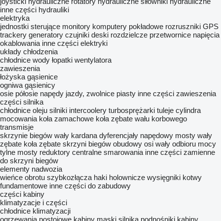
joysticki hydrauliczne
rotatory hydrauliczne
siłowniki hydrauliczne
inne części hydrauliki
elektryka
jednostki sterujące
monitory
komputery pokładowe
rozruszniki
GPS
trackery
generatory
czujniki
deski rozdzielcze
przetwornice napięcia
okablowania
inne części elektryki
układy chłodzenia
chłodnice wody
łopatki wentylatora
zawieszenia
łożyska
gąsienice
ogniwa gąsienicy
osie
półosie
napędy jazdy, zwolnice
piasty
inne części zawieszenia
części silnika
chłodnice oleju
silniki
intercoolery
turbosprężarki
tuleje cylindra
mocowania
koła zamachowe
koła zębate wału korbowego
transmisje
skrzynie biegów
wały kardana
dyferencjały
napędowy mosty
wały
zębate
koła zębate skrzyni biegów
obudowy osi
wały odbioru mocy
tylne mosty
reduktory
centralne smarowania
inne części zamienne
do skrzyni biegów
elementy nadwozia
wieńce obrotu
szybkozłącza
haki holownicze
wysięgniki
kotwy
fundamentowe
inne części do zabudowy
części kabiny
klimatyzacje i części
chłodnice klimatyzacji
ogrzewania postojowe
kabiny
maski silnika
podnośniki kabiny