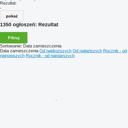
Rezultat:
-
pokaż
1350 ogłoszeń:
Rezultat
Filtruj
Sortowanie
:
Data zamieszczenia
Data zamieszczenia
Od najdroższych
Od najtańszych
Rocznik - od
najnowszych
Rocznik - od najstarszych