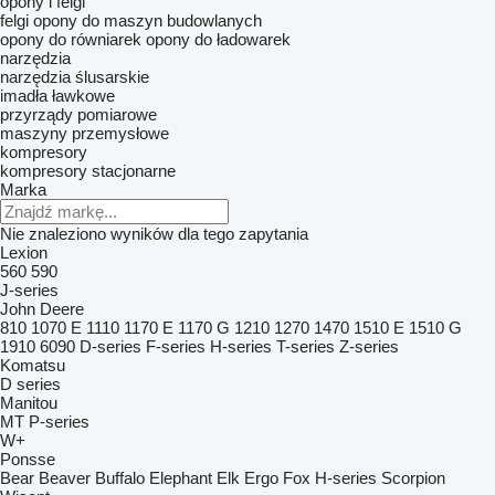
opony i felgi
felgi
opony do maszyn budowlanych
opony do równiarek
opony do ładowarek
narzędzia
narzędzia ślusarskie
imadła ławkowe
przyrządy pomiarowe
maszyny przemysłowe
kompresory
kompresory stacjonarne
Marka
Nie znaleziono wyników dla tego zapytania
Lexion
560
590
J-series
John Deere
810
1070 E
1110
1170 E
1170 G
1210
1270
1470
1510 E
1510 G
1910
6090
D-series
F-series
H-series
T-series
Z-series
Komatsu
D series
Manitou
MT
P-series
W+
Ponsse
Bear
Beaver
Buffalo
Elephant
Elk
Ergo
Fox
H-series
Scorpion