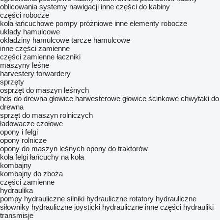
oblicowania
systemy nawigacji
inne części do kabiny
części robocze
koła łańcuchowe
pompy próżniowe
inne elementy robocze
układy hamulcowe
okładziny hamulcowe
tarcze hamulcowe
inne części zamienne
części zamienne
łaczniki
maszyny leśne
harvestery
forwardery
sprzęty
osprzęt do maszyn leśnych
hds do drewna
głowice harwesterowe
głowice ścinkowe
chwytaki do
drewna
sprzęt do maszyn rolniczych
ładowacze czołowe
opony i felgi
opony rolnicze
opony do maszyn leśnych
opony do traktorów
koła
felgi
łańcuchy na koła
kombajny
kombajny do zboża
części zamienne
hydraulika
pompy hydrauliczne
silniki hydrauliczne
rotatory hydrauliczne
siłowniky hydrauliczne
joysticki hydrauliczne
inne części hydrauliki
transmisje