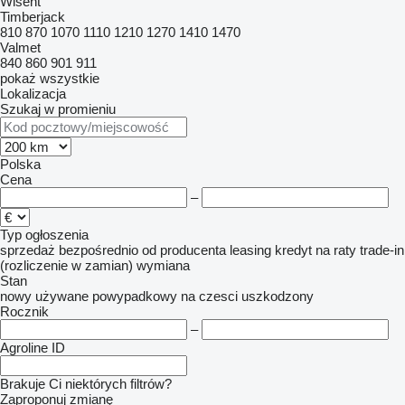
Wisent
Timberjack
810
870
1070
1110
1210
1270
1410
1470
Valmet
840
860
901
911
pokaż wszystkie
Lokalizacja
Szukaj w promieniu
Polska
Cena
–
Typ ogłoszenia
sprzedaż
bezpośrednio od producenta
leasing
kredyt
na raty
trade-in
(rozliczenie w zamian)
wymiana
Stan
nowy
używane
powypadkowy
na czesci
uszkodzony
Rocznik
–
Agroline ID
Brakuje Ci niektórych filtrów?
Zaproponuj zmianę