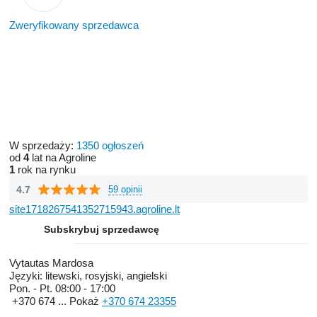
Zweryfikowany sprzedawca
W sprzedaży:
1350 ogłoszeń
od
4
lat na Agroline
1
rok na rynku
4.7
59 opinii
site1718267541352715943.agroline.lt
Subskrybuj sprzedawcę
Vytautas Mardosa
Języki:
litewski, rosyjski, angielski
Pon. - Pt.
08:00 - 17:00
+370 674 ...
Pokaż
+370 674 23355