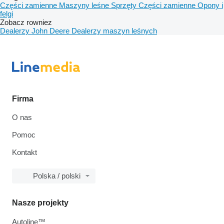
Części zamienne
Maszyny leśne
Sprzęty
Części zamienne
Opony i
felgi
Zobacz rowniez
Dealerzy John Deere
Dealerzy maszyn leśnych
Firma
O nas
Pomoc
Kontakt
Polska / polski
Nasze projekty
Autoline™