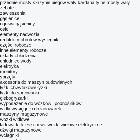
przednie mosty
skrzynie biegów
wały kardana
tylne mosty
wały
zębate
zawieszenia
gąsienice
ogniwa gąsienicy
osie
elementy nadwozia
reduktory obrotów
wysięgniki
części robocze
inne elementy robocze
układy chłodzenia
chłodnice wody
elektryka
monitory
sprzęty
akcesoria do maszyn budowlanych
łyżki chwytakowe
łyżki
łyżki do sortowania
glebogryzarki
wyposażenie do wózków i podnośników
widły
wysięgniki do ładowarek
maszyny magazynowe
wózki widłowe
ładowarki teleskopowe
wózki widłowe elektryczne
dźwigi magazynowe
wciągniki