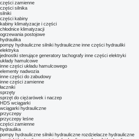
części zamienne
części silnika
silniki
części kabiny
kabiny
klimatyzacje i części
chłodnice klimatyzacji
ogrzewania postojowe
hydraulika
pompy hydrauliczne
silniki hydrauliczne
inne części hydrauliki
elektryka
jednostki sterujące
generatory
tachografy
inne części elektryki
układy hamulcowe
inne części układu hamulcowego
elementy nadwozia
inne części do zabudowy
inne części zamienne
łaczniki
sprzęty
sprzęt do ciężarówek i naczep
HDS
wciągarki
wciągarki hydrauliczne
przyczepy
przyczepy leśne
części zamienne
hydraulika
pompy hydrauliczne
silniki hydrauliczne
rozdzielacze hydrauliczne