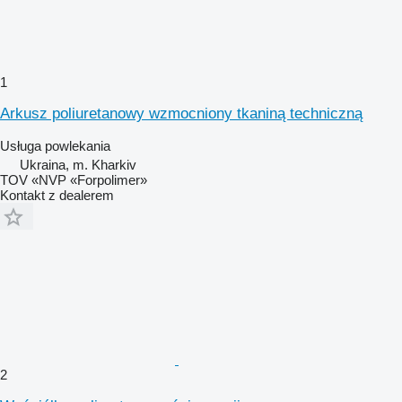
1
Arkusz poliuretanowy wzmocniony tkaniną techniczną
Usługa powlekania
Ukraina, m. Kharkiv
TOV «NVP «Forpolimer»
Kontakt z dealerem
2