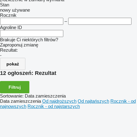
Stan
nowy
używane
Rocznik
–
Agroline ID
Brakuje Ci niektórych filtrów?
Zaproponuj zmianę
Rezultat:
-
pokaż
12 ogłoszeń:
Rezultat
Filtruj
Sortowanie
:
Data zamieszczenia
Data zamieszczenia
Od najdroższych
Od najtańszych
Rocznik - od
najnowszych
Rocznik - od najstarszych