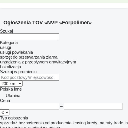
Ogłoszenia TOV «NVP «Forpolimer»
Szukaj
Kategoria
usługi
usługi powlekania
sprzęt do przetwarzania ziarna
urządzenia z przepływem grawitacyjnym
Lokalizacja
Szukaj w promieniu
Polska
inne
Ukraina
Cena
–
Typ ogłoszenia
sprzedaż
bezpośrednio od producenta
leasing
kredyt
na raty
trade-in
(rozliczenie w zamian)
wymiana