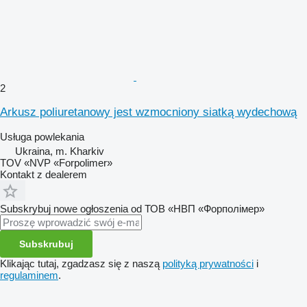
2
Arkusz poliuretanowy jest wzmocniony siatką wydechową
Usługa powlekania
Ukraina, m. Kharkiv
TOV «NVP «Forpolimer»
Kontakt z dealerem
Subskrybuj nowe ogłoszenia od ТОВ «НВП «Форполімер»
Subskrubuj
Klikając tutaj, zgadzasz się z naszą
polityką prywatności
i
regulaminem
.