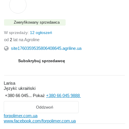
Zweryfikowany sprzedawca
W sprzedaży:
12 ogłoszeń
od
2
lat na Agroline
site1760359535806408645.agriline.ua
Subskrybuj sprzedawcę
Larisa
Języki:
ukraiński
+380 66 045...
Pokaż
+380 66 045 9888
Oddzwoń
forpolimer.com.ua
www.facebook.com/forpolimer.com.ua