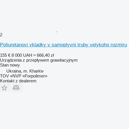
2
Poliuretanovi vkladky v samoplyvni truby velykoho rozmiru
155 €
8 000 UAH
≈ 666,40 zł
Urządzenia z przepływem grawitacyjnym
Stan
nowy
Ukraina, m. Kharkiv
TOV «NVP «Forpolimer»
Kontakt z dealerem