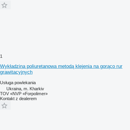
1
Wykładzina poliuretanowa metodą klejenia na gorąco rur
grawitacyjnych
Usługa powlekania
Ukraina, m. Kharkiv
TOV «NVP «Forpolimer»
Kontakt z dealerem