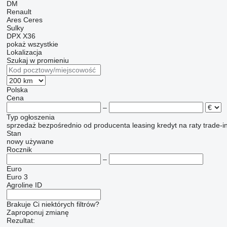
DM
Renault
Ares
Ceres
Sulky
DPX
X36
pokaż wszystkie
Lokalizacja
Szukaj w promieniu
Polska
Cena
–
Typ ogłoszenia
sprzedaż
bezpośrednio od producenta
leasing
kredyt
na raty
trade-i
Stan
nowy
używane
Rocznik
–
Euro
Euro 3
Agroline ID
Brakuje Ci niektórych filtrów?
Zaproponuj zmianę
Rezultat: