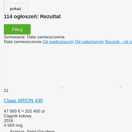
-
pokaż
114 ogłoszeń:
Rezultat
Filtruj
Sortowanie
:
Data zamieszczenia
Data zamieszczenia
Od najdroższych
Od najtańszych
Rocznik - od 
21
Claas ARION 430
47 000 €
≈ 202 400 zł
Ciągnik kołowy
2016
4 569 m/g
Francja, Saint-Gaudens