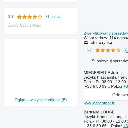
31 opinia
3.7
Źródło: Google Maps
Zweryfikowany sprzed
W sprzedaży:
114 ogłos
21
rok na rynku
31
3.7
Subskrybuj sprzed
MIEGEBIELLE Julien
Języki:
hiszpański, francu
Pon. - Pt.
08:00 - 12:00 
+33 6 80 99...
Pokaż
+3
Oddzwo
Oglądaj wszystkie zdjęcia (5)
www.gascomat.fr
Bertrand LOUGE
Języki:
francuski, angiels
Pon. - Pt.
08:00 - 12:00 
+33 6 30 66...
Pokaż
+3