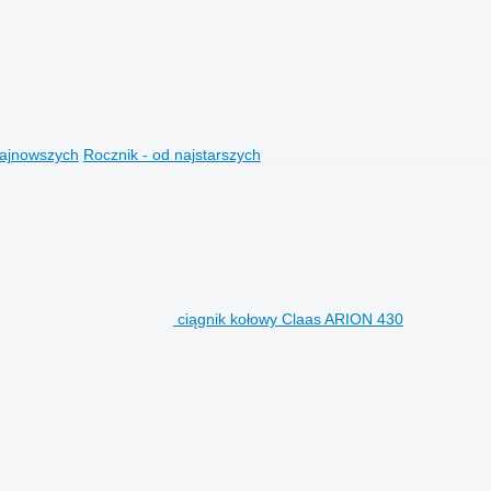
najnowszych
Rocznik - od najstarszych
ciągnik kołowy Claas ARION 430