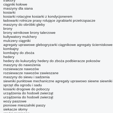
traktory
ciągniki kołowe
maszyny dla siana
kosiarki
kosiarki rotacyjne
kosiarki z kondycjonerem
ładowarki rolnicze
prasy rolujące
zgrabiarki
przetrząsacze
maszyny do obróbki gleby
brony
brony wirnikowe
brony talerzowe
kultywatory
mulchery
mulczery ciągniki
agregaty uprawowe
glebogryzarki ciągnikowe
agregaty ścierniskowe
kombajny
kombajny do zboża
hedery
hedery do kukurydzy
hedery do zboża
podbieracze pokosów
maszyny do nawożenia
rozsiewacze nawozów
rozsiewacze nawozów zawieszane
maszyny do siewu i sadzenia
siewniki punktowe mechaniczne
agregaty uprawowo siewne
siewnik
sprzęt dla ogrodu i sadu
kosiarki drogowe do poboczy
urządzenia do hodowli zwierząt
urządzenia do hodowli zwierząt
wozy paszowe
pionowe mieszalniki paszy
siekacze słomy