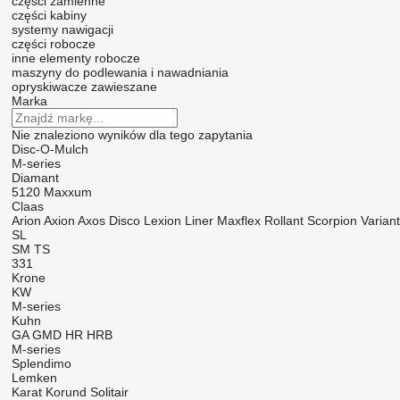
części zamienne
części kabiny
systemy nawigacji
części robocze
inne elementy robocze
maszyny do podlewania i nawadniania
opryskiwacze zawieszane
Marka
Nie znaleziono wyników dla tego zapytania
Disc-O-Mulch
M-series
Diamant
5120
Maxxum
Claas
Arion
Axion
Axos
Disco
Lexion
Liner
Maxflex
Rollant
Scorpion
Variant
SL
SM
TS
331
Krone
KW
M-series
Kuhn
GA
GMD
HR
HRB
M-series
Splendimo
Lemken
Karat
Korund
Solitair