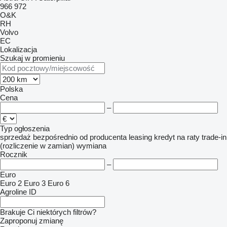
966
972
O&K
RH
Volvo
EC
Lokalizacja
Szukaj w promieniu
Polska
Cena
–
Typ ogłoszenia
sprzedaż
bezpośrednio od producenta
leasing
kredyt
na raty
trade-in
(rozliczenie w zamian)
wymiana
Rocznik
–
Euro
Euro 2
Euro 3
Euro 6
Agroline ID
Brakuje Ci niektórych filtrów?
Zaproponuj zmianę