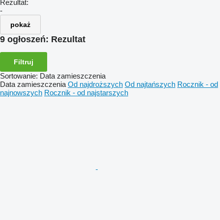
Rezultat:
-
pokaż
9 ogłoszeń:
Rezultat
Filtruj
Sortowanie
:
Data zamieszczenia
Data zamieszczenia
Od najdroższych
Od najtańszych
Rocznik - od
najnowszych
Rocznik - od najstarszych