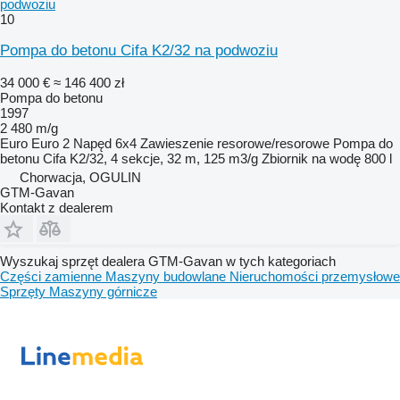
podwoziu
10
Pompa do betonu Cifa K2/32 na podwoziu
34 000 €
≈ 146 400 zł
Pompa do betonu
1997
2 480 m/g
Euro
Euro 2
Napęd
6x4
Zawieszenie
resorowe/resorowe
Pompa do
betonu
Cifa K2/32, 4 sekcje, 32 m, 125 m3/g
Zbiornik na wodę
800 l
Chorwacja, OGULIN
GTM-Gavan
Kontakt z dealerem
Wyszukaj sprzęt dealera GTM-Gavan w tych kategoriach
Części zamienne
Maszyny budowlane
Nieruchomości przemysłowe
Sprzęty
Maszyny górnicze