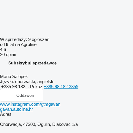
W sprzedaży:
9 ogłoszeń
od
8
lat na Agroline
4.6
20 opinii
Subskrybuj sprzedawcę
Mario Salopek
Języki:
chorwacki, angielski
+385 98 182...
Pokaż
+385 98 182 3359
Oddzwoń
www.instagram.com/gtmgavan
gavan.autoline.hr
Adres
Chorwacja, 47300, Ogulin, Dlakovac 1/a