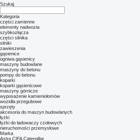
Szukaj
Kategoria
części zamienne
elementy nadwozia
szybkozłącza
części silnika
silniki
zawieszenia
gąsienice
ogniwa gąsienicy
maszyny budowlane
maszyny do betonu
pompy do betonu
koparki
koparki gąsienicowe
maszyny górnicze
wyposażenie kamieniołomów
wozidła przegubowe
sprzęty
akcesoria do maszyn budowlanych
łyżki
łyżki do ładowaczy czołowych
nieruchomości przemysłowe
Marka
Astra
CIFA
Caterpillar