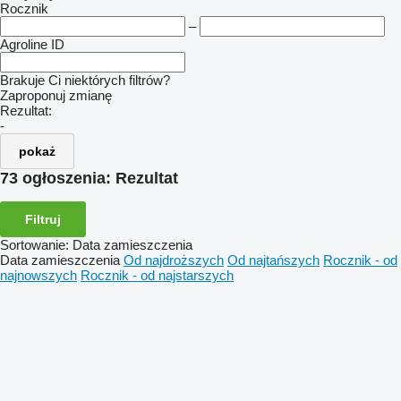
Rocznik
–
Agroline ID
Brakuje Ci niektórych filtrów?
Zaproponuj zmianę
Rezultat:
-
pokaż
73 ogłoszenia:
Rezultat
Filtruj
Sortowanie
:
Data zamieszczenia
Data zamieszczenia
Od najdroższych
Od najtańszych
Rocznik - od
najnowszych
Rocznik - od najstarszych