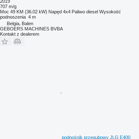
2019
707 m/g
Moc
49 KM (36.02 kW)
Napęd
4x4
Paliwo
diesel
Wysokość
podnoszenia
4 m
Belgia, Balen
GEBOERS MACHINES BVBA
Kontakt z dealerem
podnośnik przegubowy JLG E400