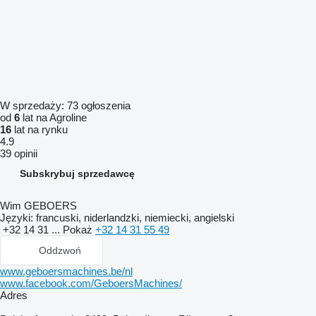
W sprzedaży:
73 ogłoszenia
od
6
lat na Agroline
16
lat na rynku
4.9
39 opinii
Subskrybuj sprzedawcę
Wim GEBOERS
Języki:
francuski, niderlandzki, niemiecki, angielski
+32 14 31 ...
Pokaż
+32 14 31 55 49
Oddzwoń
www.geboersmachines.be/nl
www.facebook.com/GeboersMachines/
Adres