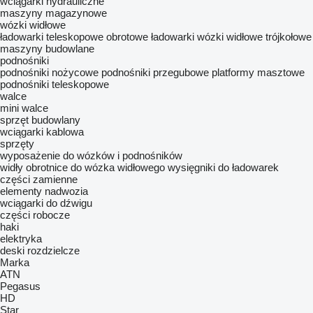
wciągarki hydrauliczne
maszyny magazynowe
wózki widłowe
ładowarki teleskopowe
obrotowe ładowarki
wózki widłowe trójkołowe
maszyny budowlane
podnośniki
podnośniki nożycowe
podnośniki przegubowe
platformy masztowe
podnośniki teleskopowe
walce
mini walce
sprzęt budowlany
wciągarki kablowa
sprzęty
wyposażenie do wózków i podnośników
widły
obrotnice do wózka widłowego
wysięgniki do ładowarek
części zamienne
elementy nadwozia
wciągarki do dźwigu
części robocze
haki
elektryka
deski rozdzielcze
Marka
ATN
Pegasus
HD
Star