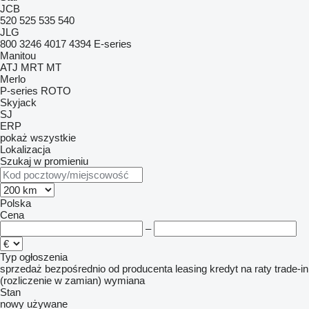
JCB
520
525
535
540
JLG
800
3246
4017
4394
E-series
Manitou
ATJ
MRT
MT
Merlo
P-series
ROTO
Skyjack
SJ
ERP
pokaż wszystkie
Lokalizacja
Szukaj w promieniu
Polska
Cena
–
Typ ogłoszenia
sprzedaż
bezpośrednio od producenta
leasing
kredyt
na raty
trade-in
(rozliczenie w zamian)
wymiana
Stan
nowy
używane