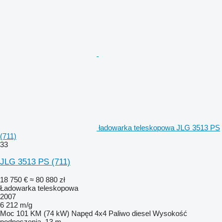
ładowarka teleskopowa JLG 3513 PS
(711)
33
JLG 3513 PS (711)
18 750 €
≈ 80 880 zł
Ładowarka teleskopowa
2007
6 212 m/g
Moc
101 KM (74 kW)
Napęd
4x4
Paliwo
diesel
Wysokość
podnoszenia
13 m