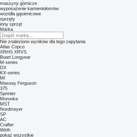
maszyny górnicze
wyposażenie kamieniołomów
wozidła gąsienicowe
sprzęty
inny sprzęt
Marka
Nie znaleziono wyników dla tego zapytania
Atlas Copco
XRHS
XRVS
Boart Longyear
M-series
DX
KX-series
MI
Massey Ferguson
375
Sprinter
Morooka
MST
Nordmeyer
SP
AC
Crafter
Wirth
pokaż wszystkie