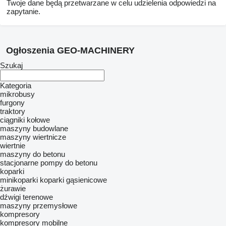
Twoje dane będą przetwarzane w celu udzielenia odpowiedzi na
zapytanie.
Ogłoszenia GEO-MACHINERY
Szukaj
Kategoria
mikrobusy
furgony
traktory
ciągniki kołowe
maszyny budowlane
maszyny wiertnicze
wiertnie
maszyny do betonu
stacjonarne pompy do betonu
koparki
minikoparki
koparki gąsienicowe
żurawie
dźwigi terenowe
maszyny przemysłowe
kompresory
kompresory mobilne