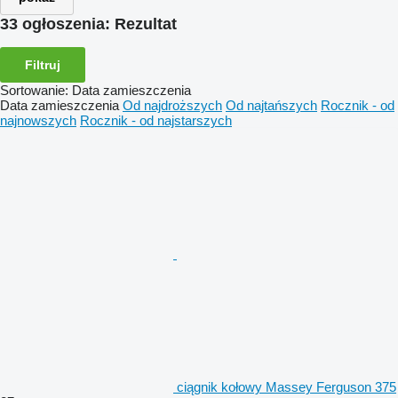
33 ogłoszenia:
Rezultat
Filtruj
Sortowanie
:
Data zamieszczenia
Data zamieszczenia
Od najdroższych
Od najtańszych
Rocznik - od
najnowszych
Rocznik - od najstarszych
ciągnik kołowy Massey Ferguson 375