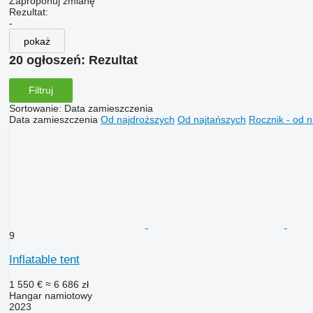
Zaproponuj zmianę
Rezultat:
-
pokaż
20 ogłoszeń:
Rezultat
Filtruj
Sortowanie
:
Data zamieszczenia
Data zamieszczenia
Od najdroższych
Od najtańszych
Rocznik - od 
9
Inflatable tent
1 550 €
≈ 6 686 zł
Hangar namiotowy
2023