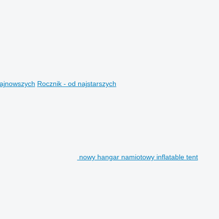
najnowszych
Rocznik - od najstarszych
nowy hangar namiotowy inflatable tent