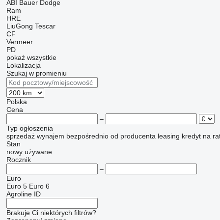
ABI
Bauer
Dodge
Ram
HRE
LiuGong
Tescar
CF
Vermeer
PD
pokaż wszystkie
Lokalizacja
Szukaj w promieniu
Polska
Cena
–
Typ ogłoszenia
sprzedaż
wynajem
bezpośrednio od producenta
leasing
kredyt
na ra
Stan
nowy
używane
Rocznik
–
Euro
Euro 5
Euro 6
Agroline ID
Brakuje Ci niektórych filtrów?