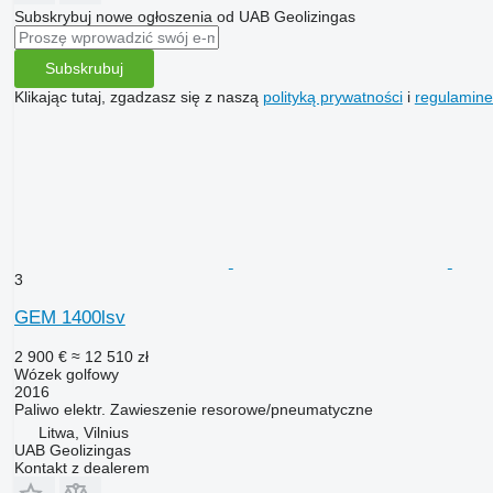
Subskrybuj nowe ogłoszenia od UAB Geolizingas
Subskrubuj
Klikając tutaj, zgadzasz się z naszą
polityką prywatności
i
regulamin
3
GEM 1400lsv
2 900 €
≈ 12 510 zł
Wózek golfowy
2016
Paliwo
elektr.
Zawieszenie
resorowe/pneumatyczne
Litwa, Vilnius
UAB Geolizingas
Kontakt z dealerem