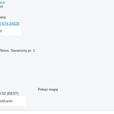
awca
eń
awcę
0 674 24028
ń
ilnius, Savanorių pr. 1
Pokaż mapę
0:52 (EEST)
otkanie