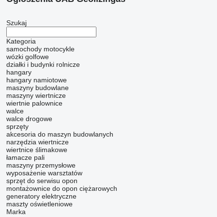
Szukaj
Kategoria
samochody
motocykle
wózki golfowe
działki i budynki rolnicze
hangary
hangary namiotowe
maszyny budowlane
maszyny wiertnicze
wiertnie
palownice
walce
walce drogowe
sprzęty
akcesoria do maszyn budowlanych
narzędzia wiertnicze
wiertnice ślimakowe
łamacze pali
maszyny przemysłowe
wyposażenie warsztatów
sprzęt do serwisu opon
montażownice do opon ciężarowych
generatory elektryczne
maszty oświetleniowe
Marka