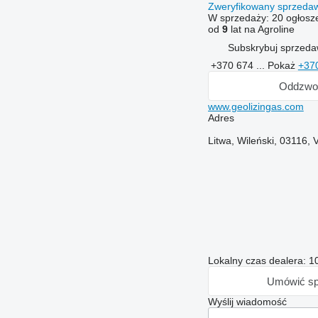
Zweryfikowany sprzed
W sprzedaży:
20 ogłosz
od
9
lat na Agroline
Subskrybuj sprzed
+370 674 ...
Pokaż
+37
Oddzwo
www.geolizingas.com
Adres
Litwa, Wileński, 03116, V
Lokalny czas dealera: 1
Umówić sp
Wyślij wiadomość