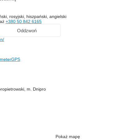
ński, rosyjski, hiszpański, angielski
każ
+380 50 842 6165
Oddzwoń
n/
ometerGPS
ropietrowski, m. Dnipro
Pokaż mapę