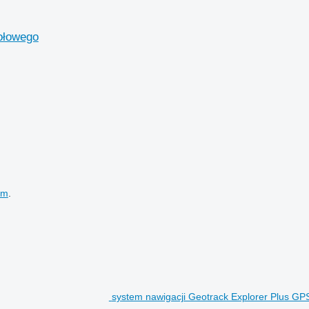
ołowego
em
.
system nawigacji Geotrack Explorer Plus G