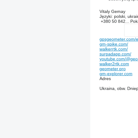
Vitaly Gemay
Języki:
polski, ukrai
+380 50 842...
Po
gpsgeometer.com/e
gm-spike.com/
walkerrtk.com/
surpadapp.com/
youtube.com/@ge
walker2rtk.com
geometer.pro
gm-explorer.com
Adres
Ukraina, obw. Dniep