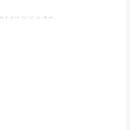
es in more than 35 countries.
s, updating the lineup and application versions every 1-2
affordable for everyone.