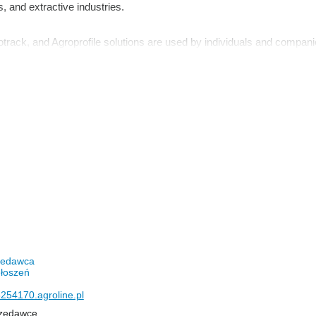
es, and extractive industries.
rack, and Agroprofile solutions are used by individuals and compani
stantly generating new ideas and incorporating them into own product
o give the client more than he expects from us at a price that is 
rzedawca
łoszeń
254170.agroline.pl
rzedawcę