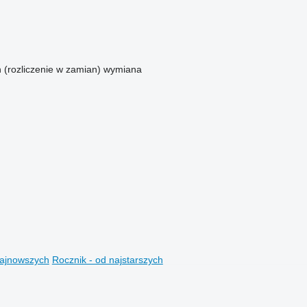
n (rozliczenie w zamian)
wymiana
najnowszych
Rocznik - od najstarszych