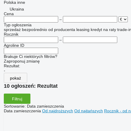
Polska
inne
Ukraina
Cena
–
Typ ogłoszenia
sprzedaż
bezpośrednio od producenta
leasing
kredyt
na raty
trade-i
Rocznik
–
Agroline ID
Brakuje Ci niektórych filtrów?
Zaproponuj zmianę
Rezultat:
-
pokaż
10 ogłoszeń:
Rezultat
Filtruj
Sortowanie
:
Data zamieszczenia
Data zamieszczenia
Od najdroższych
Od najtańszych
Rocznik - od 