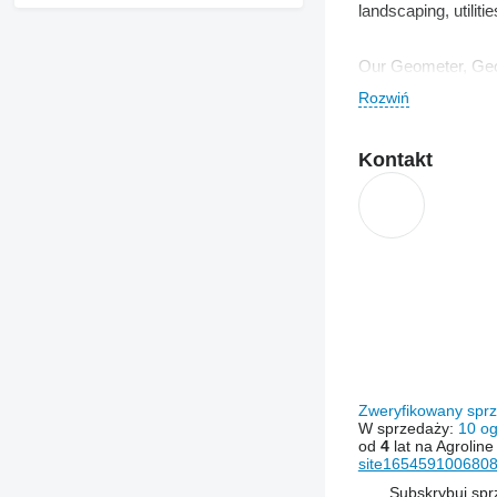
landscaping, utiliti
Our Geometer, Geot
Rozwiń
The company is con
years.
Kontakt
We always strive t
Zweryfikowany sp
W sprzedaży:
10 og
od
4
lat na Agroline
site1654591006808
Subskrybuj sp