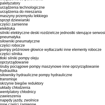
paletyzatory
urządzenia technologiczne
urządzenia do mieszania
maszyny przemysłu lekkiego
sprzęt dziewiarski
części zamienne
elektryka
silniki elektryczne
deski rozdzielcze
jednostki sterujące
serwosi
pneumatyka
siłowniki pneumatyczne
części robocze
pompy próżniowe
głowice wytłaczarki
inne elementy robocze
części silnika
tłoki
silniki
pompy oleju
oprzyrządowanie
śruby pociągowe
pompy maszynowe
inne oprzyrządowanie
hydraulika
siłowniky hydrauliczne
pompy hydrauliczne
transmisje
skrzynie biegów
reduktory
układy chłodzenia
wentylatory chłodnicy
zawieszenia
napędy jazdy, zwolnice
inne części zamienne