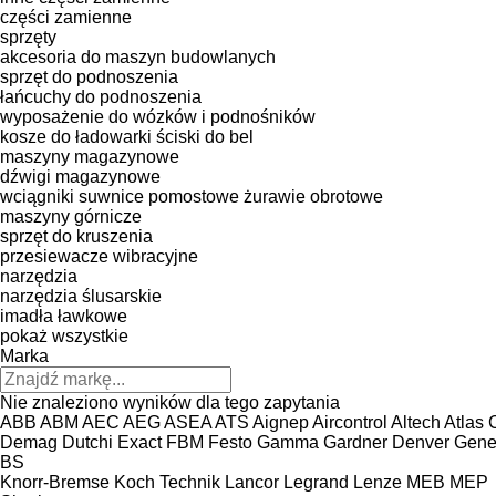
części zamienne
sprzęty
akcesoria do maszyn budowlanych
sprzęt do podnoszenia
łańcuchy do podnoszenia
wyposażenie do wózków i podnośników
kosze do ładowarki
ściski do bel
maszyny magazynowe
dźwigi magazynowe
wciągniki
suwnice pomostowe
żurawie obrotowe
maszyny górnicze
sprzęt do kruszenia
przesiewacze wibracyjne
narzędzia
narzędzia ślusarskie
imadła ławkowe
pokaż wszystkie
Marka
Nie znaleziono wyników dla tego zapytania
ABB
ABM
AEC
AEG
ASEA
ATS
Aignep
Aircontrol
Altech
Atlas
Demag
Dutchi
Exact
FBM
Festo
Gamma
Gardner Denver
Gene
BS
Knorr-Bremse
Koch Technik
Lancor
Legrand
Lenze
MEB
MEP