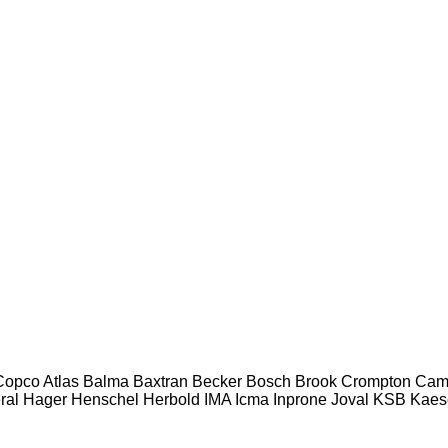
 Copco
Atlas
Balma
Baxtran
Becker
Bosch
Brook Crompton
Cam
ral
Hager
Henschel
Herbold
IMA
Icma
Inprone
Joval
KSB
Kaes