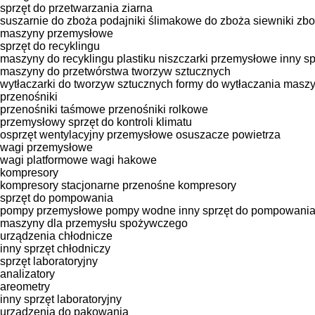
sprzęt do przetwarzania ziarna
suszarnie do zboża
podajniki ślimakowe do zboża
siewniki zb
maszyny przemysłowe
sprzęt do recyklingu
maszyny do recyklingu plastiku
niszczarki przemysłowe
inny sp
maszyny do przetwórstwa tworzyw sztucznych
wytłaczarki do tworzyw sztucznych
formy do wytłaczania
maszy
przenośniki
przenośniki taśmowe
przenośniki rolkowe
przemysłowy sprzęt do kontroli klimatu
osprzęt wentylacyjny
przemysłowe osuszacze powietrza
wagi przemysłowe
wagi platformowe
wagi hakowe
kompresory
kompresory stacjonarne
przenośne kompresory
sprzęt do pompowania
pompy przemysłowe
pompy wodne
inny sprzęt do pompowani
maszyny dla przemysłu spożywczego
urządzenia chłodnicze
inny sprzęt chłodniczy
sprzęt laboratoryjny
analizatory
areometry
inny sprzęt laboratoryjny
urządzenia do pakowania