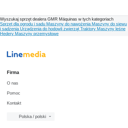
Wyszukaj sprzęt dealera GMR Máquinas w tych kategoriach
Sprzęt dla ogrodu i sadu
Maszyny do nawożenia
Maszyny do siewu
i sadzenia
Urządzenia do hodowli zwierząt
Traktory
Maszyny leśne
Hedery
Maszyny przemysłowe
Firma
O nas
Pomoc
Kontakt
Polska / polski