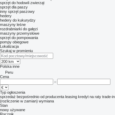
sprzęt do hodowli zwierząt
sprzęt dla paszy
inny sprzęt paszowy
hedery
hedery do kukurydzy
maszyny leśne
rozdrabniarki do gałęzi
maszyny przemysłowe
sprzęt do pompowania
pompy obiegowe
Lokalizacja
Szukaj w promieniu
Polska
inne
Peru
Cena
–
Typ ogłoszenia
sprzedaż
bezpośrednio od producenta
leasing
kredyt
na raty
trade-in
(rozliczenie w zamian)
wymiana
Stan
nowy
używane
Rocznik