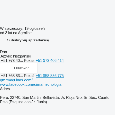
W sprzedaży:
19 ogłoszeń
od
2
lat na Agroline
Subskrybuj sprzedawcę
Dan
Języki:
hiszpański
+51 973 40...
Pokaż
+51 973 406 414
Oddzwoń
+51 958 83...
Pokaż
+51 958 836 775
gmrmaquinas.com/
www.facebook.com/dimar.tecnologia
Adres
Peru, 22740, San Martin, Bellavista, Jr. Rioja Nro. Sn Sec. Cuarto
Piso (Esquina con Jr. Junin)