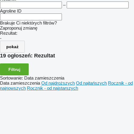
–
Agroline ID
Brakuje Ci niektórych filtrów?
Zaproponuj zmianę
Rezultat:
-
pokaż
19 ogłoszeń:
Rezultat
Filtruj
Sortowanie
:
Data zamieszczenia
Data zamieszczenia
Od najdroższych
Od najtańszych
Rocznik - od
najnowszych
Rocznik - od najstarszych