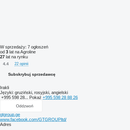
W sprzedaży:
7 ogłoszeń
od
3
lat na Agroline
27
lat na rynku
4.4
22 opinii
Subskrybuj sprzedawcę
Irakli
Języki:
gruziński, rosyjski, angielski
+995 598 28...
Pokaż
+995 598 28 88 26
Oddzwoń
gtgroup.ge
www.facebook.com/GTGROUPltd/
Adres