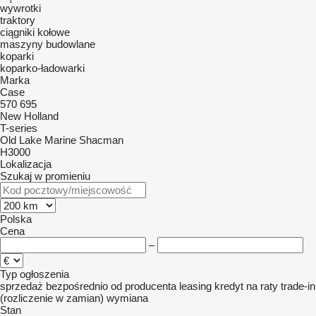
wywrotki
traktory
ciągniki kołowe
maszyny budowlane
koparki
koparko-ładowarki
Marka
Case
570
695
New Holland
T-series
Old Lake Marine
Shacman
H3000
Lokalizacja
Szukaj w promieniu
Polska
Cena
–
Typ ogłoszenia
sprzedaż
bezpośrednio od producenta
leasing
kredyt
na raty
trade-in
(rozliczenie w zamian)
wymiana
Stan