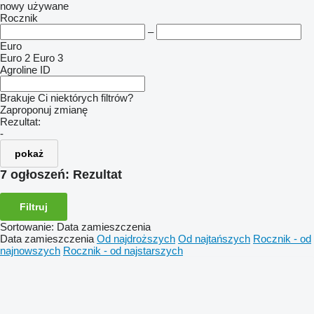
nowy
używane
Rocznik
–
Euro
Euro 2
Euro 3
Agroline ID
Brakuje Ci niektórych filtrów?
Zaproponuj zmianę
Rezultat:
-
pokaż
7 ogłoszeń:
Rezultat
Filtruj
Sortowanie
:
Data zamieszczenia
Data zamieszczenia
Od najdroższych
Od najtańszych
Rocznik - od
najnowszych
Rocznik - od najstarszych