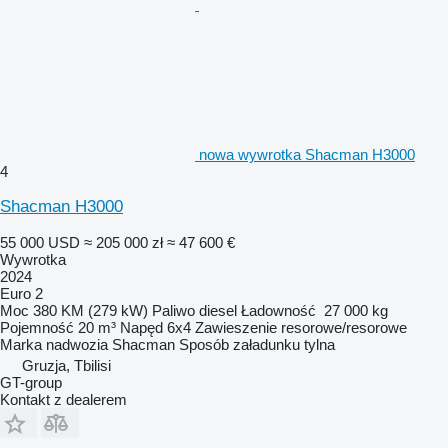
nowa wywrotka Shacman H3000
4
Shacman H3000
55 000 USD
≈ 205 000 zł
≈ 47 600 €
Wywrotka
2024
Euro 2
Moc
380 KM (279 kW)
Paliwo
diesel
Ładowność
27 000 kg
Pojemność
20 m³
Napęd
6x4
Zawieszenie
resorowe/resorowe
Marka nadwozia
Shacman
Sposób załadunku
tylna
Gruzja, Tbilisi
GT-group
Kontakt z dealerem