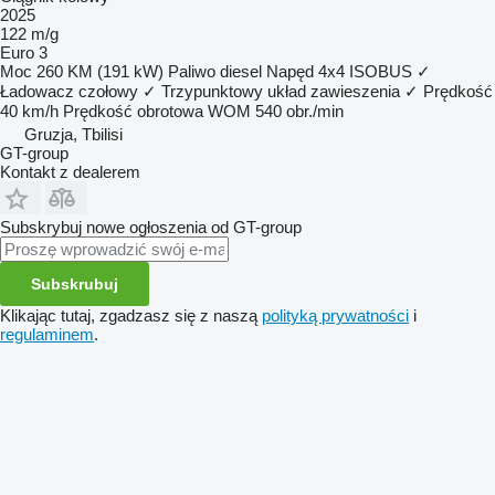
2025
122 m/g
Euro 3
Moc
260 KM (191 kW)
Paliwo
diesel
Napęd
4x4
ISOBUS
✓
Ładowacz czołowy
✓
Trzypunktowy układ zawieszenia
✓
Prędkość
40 km/h
Prędkość obrotowa WOM
540 obr./min
Gruzja, Tbilisi
GT-group
Kontakt z dealerem
Subskrybuj nowe ogłoszenia od GT-group
Subskrubuj
Klikając tutaj, zgadzasz się z naszą
polityką prywatności
i
regulaminem
.