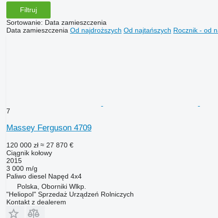
Filtruj
Sortowanie
:
Data zamieszczenia
Data zamieszczenia
Od najdroższych
Od najtańszych
Rocznik - od 
7
Massey Ferguson 4709
120 000 zł
≈ 27 870 €
Ciągnik kołowy
2015
3 000 m/g
Paliwo
diesel
Napęd
4x4
Polska, Oborniki Wlkp.
"Heliopol" Sprzedaż Urządzeń Rolniczych
Kontakt z dealerem