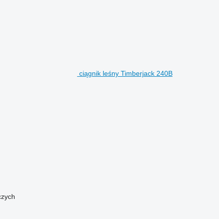
ciągnik leśny Timberjack 240B
czych