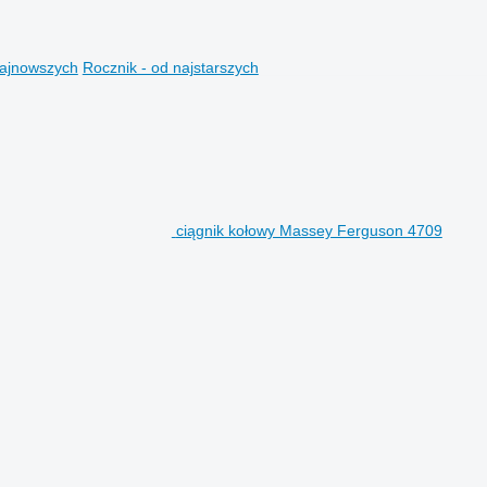
najnowszych
Rocznik - od najstarszych
ciągnik kołowy Massey Ferguson 4709