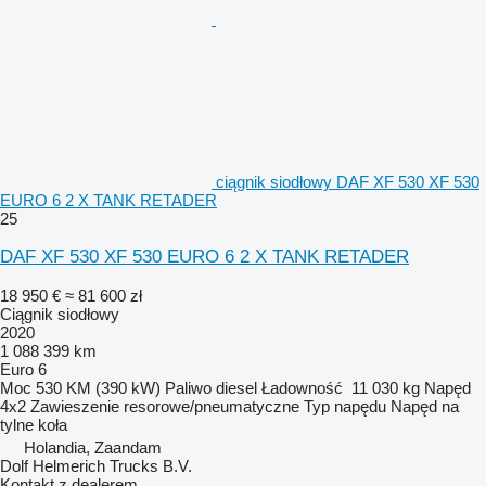
ciągnik siodłowy DAF XF 530 XF 530
EURO 6 2 X TANK RETADER
25
DAF XF 530 XF 530 EURO 6 2 X TANK RETADER
18 950 €
≈ 81 600 zł
Ciągnik siodłowy
2020
1 088 399 km
Euro 6
Moc
530 KM (390 kW)
Paliwo
diesel
Ładowność
11 030 kg
Napęd
4x2
Zawieszenie
resorowe/pneumatyczne
Typ napędu
Napęd na
tylne koła
Holandia, Zaandam
Dolf Helmerich Trucks B.V.
Kontakt z dealerem