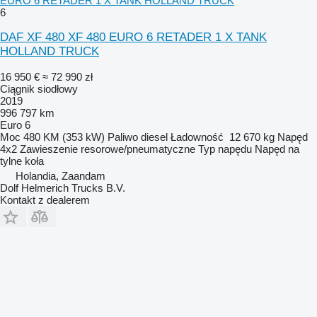
EURO 6 RETADER 1 X TANK HOLLAND TRUCK
6
DAF XF 480 XF 480 EURO 6 RETADER 1 X TANK
HOLLAND TRUCK
16 950 €
≈ 72 990 zł
Ciągnik siodłowy
2019
996 797 km
Euro 6
Moc
480 KM (353 kW)
Paliwo
diesel
Ładowność
12 670 kg
Napęd
4x2
Zawieszenie
resorowe/pneumatyczne
Typ napędu
Napęd na
tylne koła
Holandia, Zaandam
Dolf Helmerich Trucks B.V.
Kontakt z dealerem