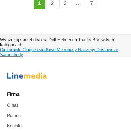
2
3
…
7
1
Wyszukaj sprzęt dealera Dolf Helmerich Trucks B.V. w tych
kategoriach
Ciężarówki
Ciągniki siodłowe
Mikrobusy
Naczepy
Dostawcze
Samochody
Firma
O nas
Pomoc
Kontakt