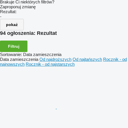
Brakuje Ci niektórych filtrów?
Zaproponuj zmianę
Rezultat:
-
pokaż
94 ogłoszenia:
Rezultat
Filtruj
Sortowanie
:
Data zamieszczenia
Data zamieszczenia
Od najdroższych
Od najtańszych
Rocznik - od
najnowszych
Rocznik - od najstarszych