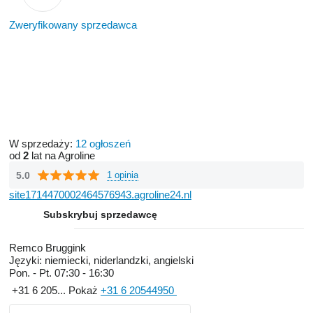
Zweryfikowany sprzedawca
W sprzedaży:
12 ogłoszeń
od
2
lat na Agroline
5.0
1 opinia
site1714470002464576943.agroline24.nl
Subskrybuj sprzedawcę
Remco Bruggink
Języki:
niemiecki, niderlandzki, angielski
Pon. - Pt.
07:30 - 16:30
+31 6 205...
Pokaż
+31 6 20544950