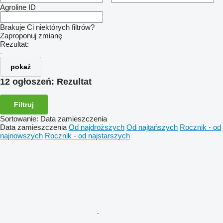
Agroline ID
Brakuje Ci niektórych filtrów?
Zaproponuj zmianę
Rezultat:
-
pokaż
12 ogłoszeń:
Rezultat
Filtruj
Sortowanie
:
Data zamieszczenia
Data zamieszczenia
Od najdroższych
Od najtańszych
Rocznik - od
najnowszych
Rocznik - od najstarszych