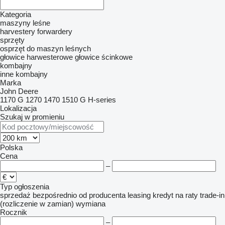
Kategoria
maszyny leśne
harvestery
forwardery
sprzęty
osprzęt do maszyn leśnych
głowice harwesterowe
głowice ścinkowe
kombajny
inne kombajny
Marka
John Deere
1170 G
1270
1470
1510 G
H-series
Lokalizacja
Szukaj w promieniu
Polska
Cena
–
Typ ogłoszenia
sprzedaż
bezpośrednio od producenta
leasing
kredyt
na raty
trade-in
(rozliczenie w zamian)
wymiana
Rocznik
–