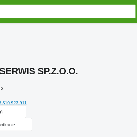
ERWIS SP.Z.O.O.
go
8 510 923 911
ń
otkanie