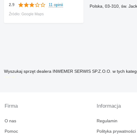
11 opinii
2.9
Polska, 03-310, św. Ja
Źródło: Google Maps
Wyszukaj sprzęt dealera INWEMER SERWIS SP.Z.O.O. w tych kateg
disallow-in-dsa
Firma
Informacja
O nas
Regulamin
Pomoc
Polityka prywatności