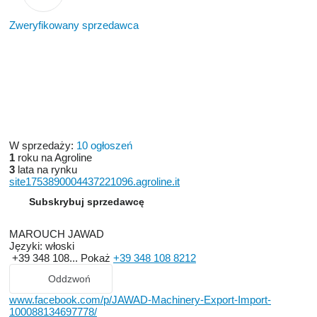
Zweryfikowany sprzedawca
W sprzedaży:
10 ogłoszeń
1
roku na Agroline
3
lata na rynku
site1753890004437221096.agroline.it
Subskrybuj sprzedawcę
MAROUCH JAWAD
Języki:
włoski
+39 348 108...
Pokaż
+39 348 108 8212
Oddzwoń
www.facebook.com/p/JAWAD-Machinery-Export-Import-
100088134697778/