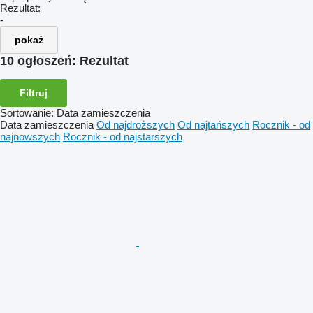
Rezultat:
-
pokaż
10 ogłoszeń:
Rezultat
Filtruj
Sortowanie
:
Data zamieszczenia
Data zamieszczenia
Od najdroższych
Od najtańszych
Rocznik - od
najnowszych
Rocznik - od najstarszych