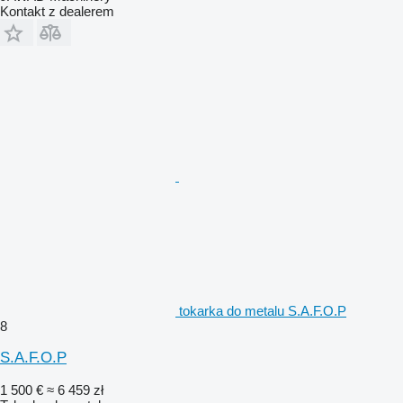
Kontakt z dealerem
tokarka do metalu S.A.F.O.P
8
S.A.F.O.P
1 500 €
≈ 6 459 zł