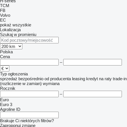
H-series
TCM
FB
Volvo
EC
pokaż wszystkie
Lokalizacja
Szukaj w promieniu
Polska
Cena
–
Typ ogłoszenia
sprzedaż
bezpośrednio od producenta
leasing
kredyt
na raty
trade-in
(rozliczenie w zamian)
wymiana
Rocznik
–
Euro
Euro 3
Agroline ID
Brakuje Ci niektórych filtrów?
Zaproponuj zmianę