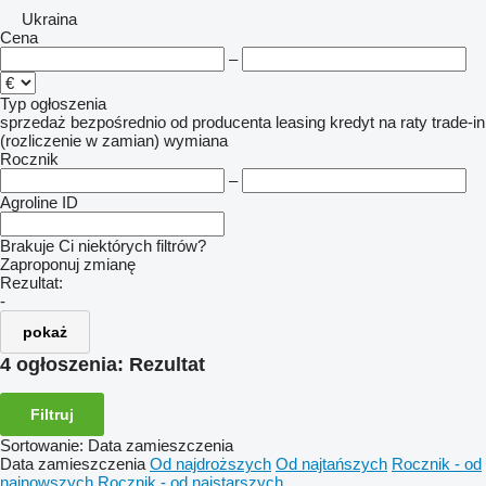
Ukraina
Cena
–
Typ ogłoszenia
sprzedaż
bezpośrednio od producenta
leasing
kredyt
na raty
trade-in
(rozliczenie w zamian)
wymiana
Rocznik
–
Agroline ID
Brakuje Ci niektórych filtrów?
Zaproponuj zmianę
Rezultat:
-
pokaż
4 ogłoszenia:
Rezultat
Filtruj
Sortowanie
:
Data zamieszczenia
Data zamieszczenia
Od najdroższych
Od najtańszych
Rocznik - od
najnowszych
Rocznik - od najstarszych