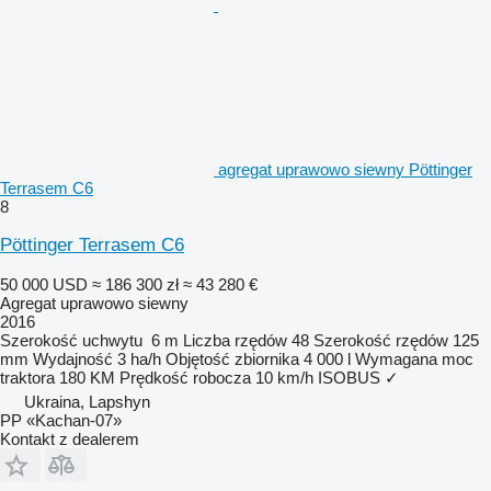
agregat uprawowo siewny Pöttinger
Terrasem C6
8
Pöttinger Terrasem C6
50 000 USD
≈ 186 300 zł
≈ 43 280 €
Agregat uprawowo siewny
2016
Szerokość uchwytu
6 m
Liczba rzędów
48
Szerokość rzędów
125
mm
Wydajność
3 ha/h
Objętość zbiornika
4 000 l
Wymagana moc
traktora
180 KM
Prędkość robocza
10 km/h
ISOBUS
✓
Ukraina, Lapshyn
PP «Kachan-07»
Kontakt z dealerem