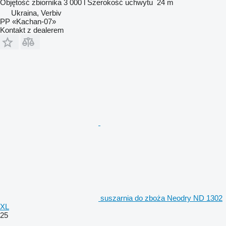
Objętość zbiornika
3 000 l
Szerokość uchwytu
24 m
Ukraina, Verbiv
PP «Kachan-07»
Kontakt z dealerem
suszarnia do zboża Neodry ND 1302
XL
25