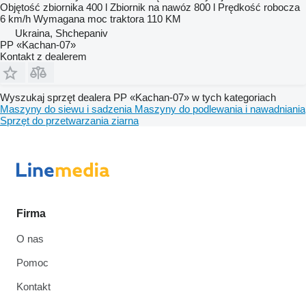
Objętość zbiornika
400 l
Zbiornik na nawóz
800 l
Prędkość robocza
6 km/h
Wymagana moc traktora
110 KM
Ukraina, Shchepaniv
PP «Kachan-07»
Kontakt z dealerem
Wyszukaj sprzęt dealera PP «Kachan-07» w tych kategoriach
Maszyny do siewu i sadzenia
Maszyny do podlewania i nawadniania
Sprzęt do przetwarzania ziarna
Firma
O nas
Pomoc
Kontakt