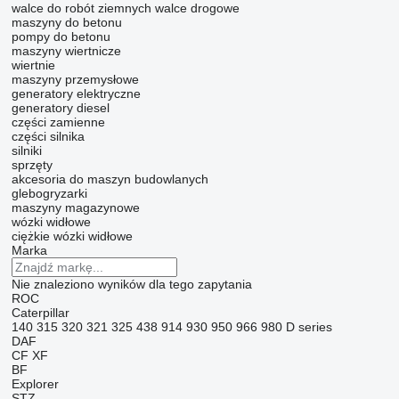
walce do robót ziemnych
walce drogowe
maszyny do betonu
pompy do betonu
maszyny wiertnicze
wiertnie
maszyny przemysłowe
generatory elektryczne
generatory diesel
części zamienne
części silnika
silniki
sprzęty
akcesoria do maszyn budowlanych
glebogryzarki
maszyny magazynowe
wózki widłowe
ciężkie wózki widłowe
Marka
Nie znaleziono wyników dla tego zapytania
ROC
Caterpillar
140
315
320
321
325
438
914
930
950
966
980
D series
DAF
CF
XF
BF
Explorer
STZ