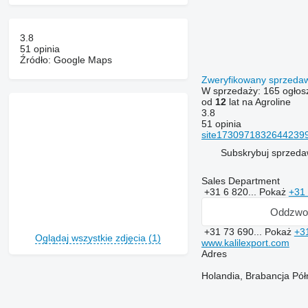
3.8
51 opinia
Źródło: Google Maps
Zweryfikowany sprzed
W sprzedaży:
165 ogłos
od
12
lat na Agroline
3.8
51 opinia
site173097183264423998
Subskrybuj sprzed
Sales Department
+31 6 820...
Pokaż
+31
Oddzwo
+31 73 690...
Pokaż
+3
Oglądaj wszystkie zdjęcia (1)
www.kalilexport.com
Adres
Holandia, Brabancja Pó