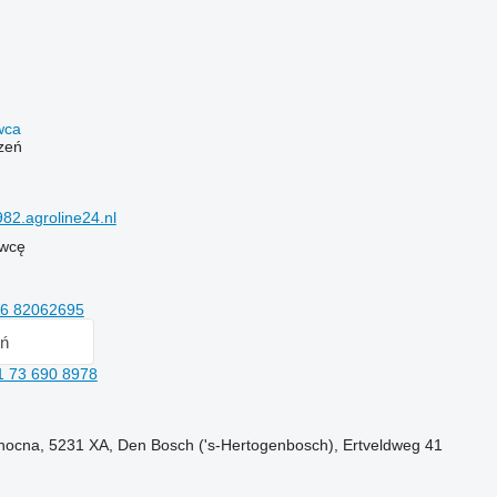
awca
zeń
2.agroline24.nl
awcę
 6 82062695
ń
1 73 690 8978
łnocna, 5231 XA, Den Bosch ('s-Hertogenbosch), Ertveldweg 41