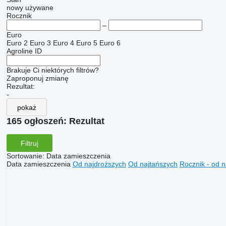
nowy
używane
Rocznik
–
Euro
Euro 2
Euro 3
Euro 4
Euro 5
Euro 6
Agroline ID
Brakuje Ci niektórych filtrów?
Zaproponuj zmianę
Rezultat:
-
pokaż
165 ogłoszeń:
Rezultat
Filtruj
Sortowanie
:
Data zamieszczenia
Data zamieszczenia
Od najdroższych
Od najtańszych
Rocznik - od 