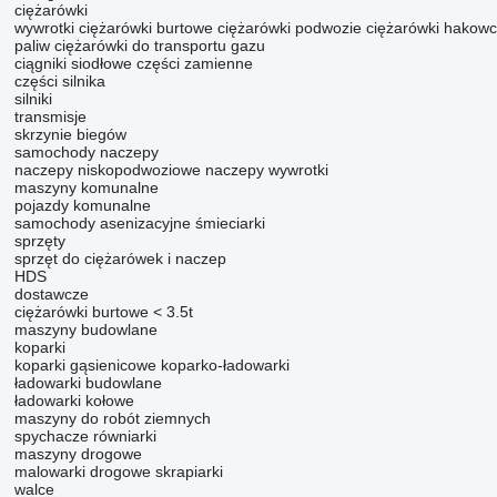
ciężarówki
wywrotki
ciężarówki burtowe
ciężarówki podwozie
ciężarówki hakow
paliw
ciężarówki do transportu gazu
ciągniki siodłowe
części zamienne
części silnika
silniki
transmisje
skrzynie biegów
samochody
naczepy
naczepy niskopodwoziowe
naczepy wywrotki
maszyny komunalne
pojazdy komunalne
samochody asenizacyjne
śmieciarki
sprzęty
sprzęt do ciężarówek i naczep
HDS
dostawcze
ciężarówki burtowe < 3.5t
maszyny budowlane
koparki
koparki gąsienicowe
koparko-ładowarki
ładowarki budowlane
ładowarki kołowe
maszyny do robót ziemnych
spychacze
równiarki
maszyny drogowe
malowarki drogowe
skrapiarki
walce