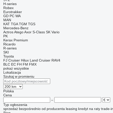
H-series
Robex
Eurotrakker
GD
PC
WA
MAN
KAT
TGA
TGM
TGS
Mercedes-Benz
Actros
Atego
Axor
S-Class
SK
Vario
PK
Kerax
Premium
Ricardo
R-series
SKI
Toyota
FJ Cruiser
Hilux
Land Cruiser
RAV4
BLC
EC
FH
FM
FMX
pokaż wszystkie
Lokalizacja
Szukaj w promieniu
Polska
Cena
–
Typ ogłoszenia
sprzedaż
bezpośrednio od producenta
leasing
kredyt
na raty
trade-i
Stan