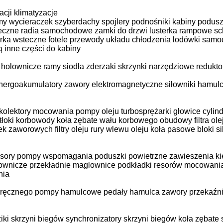
acji
klimatyzacje
y wycieraczek
szyberdachy
spojlery
podnośniki kabiny
podusz
eczne
radia samochodowe
zamki do drzwi
lusterka rampowe
sc
erka wsteczne
fotele
przewody układu chłodzenia
lodówki sam
ą
inne części do kabiny
 holownicze
ramy
siodła
zderzaki
skrzynki narzędziowe
redukto
nergoakumulatory
zawory elektromagnetyczne
siłowniki hamul
kolektory
mocowania
pompy oleju
turbosprężarki
głowice cylin
tłoki
korbowody
koła zębate wału korbowego
obudowy filtra ole
nek zaworowych
filtry oleju
rury wlewu oleju
koła pasowe
bloki si
esory
pompy wspomagania
poduszki powietrzne zawieszenia
k
rownicze
przekładnie maglownice
podkładki resorów
mocowania
nia
 ręcznego
pompy hamulcowe
pedały hamulca
zawory przekaźn
iki skrzyni biegów
synchronizatory skrzyni biegów
koła zębate 