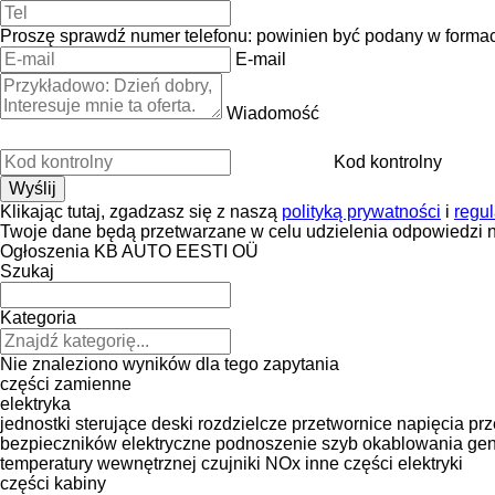
Proszę sprawdź numer telefonu: powinien być podany w forma
E-mail
Wiadomość
Kod kontrolny
Klikając tutaj, zgadzasz się z naszą
polityką prywatności
i
regu
Twoje dane będą przetwarzane w celu udzielenia odpowiedzi n
Ogłoszenia KB AUTO EESTI OÜ
Szukaj
Kategoria
Nie znaleziono wyników dla tego zapytania
części zamienne
elektryka
jednostki sterujące
deski rozdzielcze
przetwornice napięcia
prz
bezpieczników
elektryczne podnoszenie szyb
okablowania
gen
temperatury wewnętrznej
czujniki NOx
inne części elektryki
części kabiny