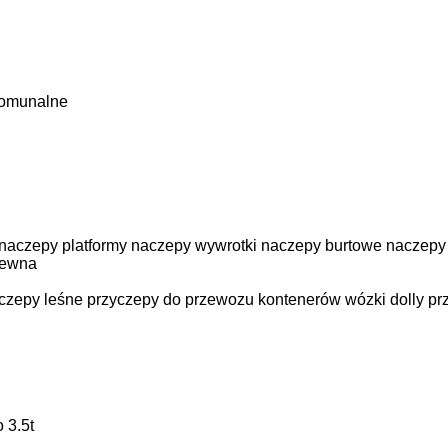
komunalne
naczepy platformy
naczepy wywrotki
naczepy burtowe
naczepy
rewna
czepy leśne
przyczepy do przewozu kontenerów
wózki dolly
pr
 3.5t