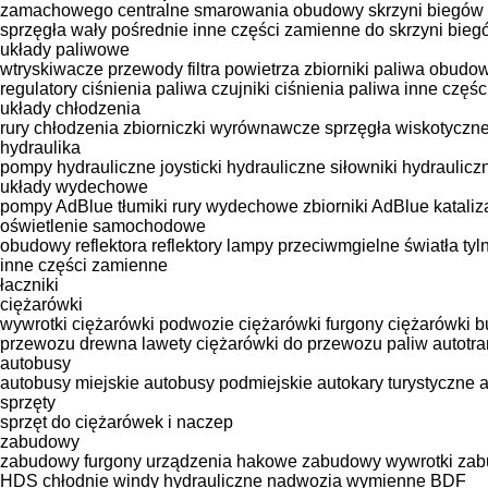
zamachowego
centralne smarowania
obudowy skrzyni biegów
sprzęgła
wały pośrednie
inne części zamienne do skrzyni bieg
układy paliwowe
wtryskiwacze
przewody filtra powietrza
zbiorniki paliwa
obudowy
regulatory ciśnienia paliwa
czujniki ciśnienia paliwa
inne częśc
układy chłodzenia
rury chłodzenia
zbiorniczki wyrównawcze
sprzęgła wiskotyczn
hydraulika
pompy hydrauliczne
joysticki hydrauliczne
siłowniki hydraulicz
układy wydechowe
pompy AdBlue
tłumiki
rury wydechowe
zbiorniki AdBlue
kataliz
oświetlenie samochodowe
obudowy reflektora
reflektory
lampy przeciwmgielne
światła tyl
inne części zamienne
łaczniki
ciężarówki
wywrotki
ciężarówki podwozie
ciężarówki furgony
ciężarówki b
przewozu drewna
lawety
ciężarówki do przewozu paliw
autotra
autobusy
autobusy miejskie
autobusy podmiejskie
autokary turystyczne
sprzęty
sprzęt do ciężarówek i naczep
zabudowy
zabudowy furgony
urządzenia hakowe
zabudowy wywrotki
zab
HDS
chłodnie
windy hydrauliczne
nadwozia wymienne BDF