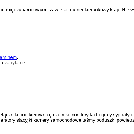
cie międzynarodowym i zawierać numer kierunkowy kraju
Nie w
laminem
.
a zapytanie.
ełączniki pod kierownicę
czujniki
monitory
tachografy
sygnały 
eratory
stacyjki
kamery samochodowe
taśmy poduszki powietr