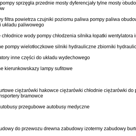
pompy sprzęgła
przednie mosty
dyferencjały
tylne mosty
obudo
ów
 filtra powietrza
czujniki poziomu paliwa
pompy paliwa
obudow
i układu paliwowego
e
chłodnice wody
pompy chłodzenia silnika
łopatki wentylatora
ne
pompy wielotłoczkowe
silniki hydrauliczne
zbiorniki hydrauli
atory
inne części do układu wydechowego
ne
kierunkowskazy
lampy sufitowe
urtowe
ciężarówki hakowce
ciężarówki chłodnie
ciężarówki do
nsportery
bramowce
autobusy przegubowe
autobusy medyczne
udowy do przewozu drewna
zabudowy izotermy
zabudowy bur