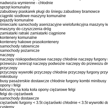
nadwozia wymienne - chłodnie
sprzęt komunalny
zabudowy piaskarek
pługi do śniegu
zabudowy bramowce
ciągniki siodłowe
maszyny komunalne
pojazdy komunalne
śmieciarki
samochody asenizacyjne
wielofunkcyjna maszyny 
maszyny do czyszczenia dróg
zamiatarki
ratraki
zamiatarki ciągnione
kontenery komunalne
kontenery hakowe
prasokontenery
samochody ratownicze
samochody pożarnicze
naczepy
naczepy niskopodwoziowe
naczepy chłodnie
naczepy furgony
przewozu zwierząt
naczepy podwozie
naczepy do przewozu d
przyczepy
przyczepy wywrotki
przyczepy chłodnie
przyczepy furgony
przy
mikrobusy
busy pasażerskie
dostawcze chłodnie
furgony
kombi minibusy
opony i felgi
łańcuchy na koła
koła
opony ciężarowe
felgi
felgi do ciężarówek
samochody
dostawcze
ciężarówki furgony < 3.5t
ciężarówki chłodnie < 3.5t
wywrotki do
cysterny