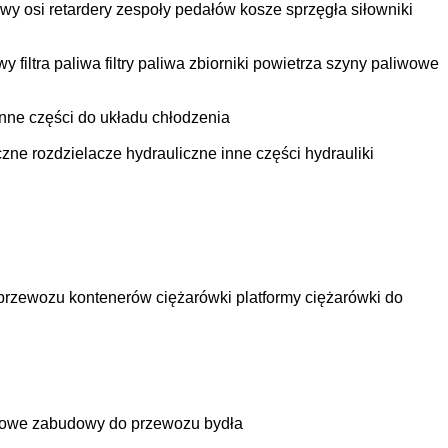
wy osi
retardery
zespoły pedałów
kosze sprzęgła
siłowniki
y filtra paliwa
filtry paliwa
zbiorniki powietrza
szyny paliwowe
inne części do układu chłodzenia
czne
rozdzielacze hydrauliczne
inne części hydrauliki
 przewozu kontenerów
ciężarówki platformy
ciężarówki do
towe
zabudowy do przewozu bydła