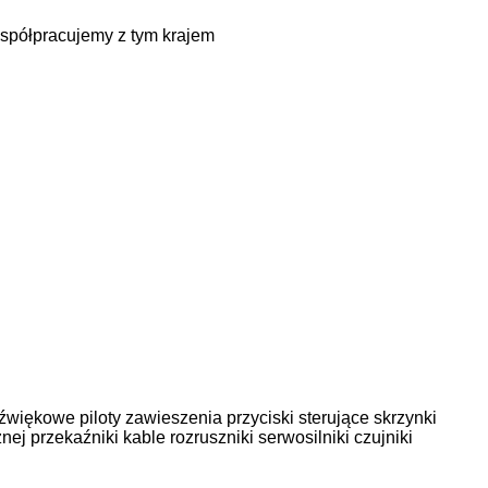
spółpracujemy z tym krajem
dźwiękowe
piloty zawieszenia
przyciski sterujące
skrzynki
znej
przekaźniki
kable
rozruszniki
serwosilniki
czujniki