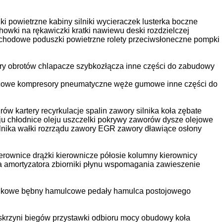
ki powietrzne kabiny
silniki wycieraczek
lusterka boczne
howki na rękawiczki
kratki nawiewu deski rozdzielczej
ochodowe
poduszki powietrzne
rolety przeciwsłoneczne
pompki
ry obrotów
chlapacze
szybkozłącza
inne części do zabudowy
cowe
kompresory pneumatyczne
węże gumowe
inne części do
drów
kartery
recyrkulacje spalin
zawory silnika
koła zębate
ju
chłodnice oleju
uszczelki pokrywy zaworów
dysze olejowe
lnika
wałki rozrządu
zawory EGR
zawory dławiące
osłony
ierownice
drążki kierownicze
półosie
kolumny kierownicy
 amortyzatora
zbiorniki płynu wspomagania
zawieszenie
ikowe
bębny hamulcowe
pedały hamulca postojowego
skrzyni biegów
przystawki odbioru mocy
obudowy koła