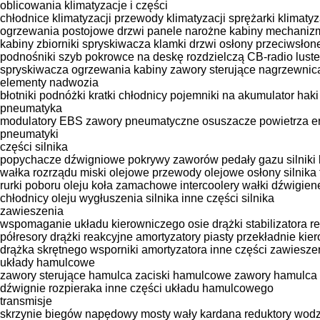
oblicowania
klimatyzacje i części
chłodnice klimatyzacji
przewody klimatyzacji
sprężarki klimatyz
ogrzewania postojowe
drzwi
panele narożne kabiny
mechanizm
kabiny
zbiorniki spryskiwacza
klamki drzwi
osłony przeciwsłon
podnośniki szyb
pokrowce na deskę rozdzielczą
CB-radio
lust
spryskiwacza
ogrzewania kabiny
zawory sterujące nagrzewnic
elementy nadwozia
błotniki
podnóżki
kratki chłodnicy
pojemniki na akumulator
haki
pneumatyka
modulatory EBS
zawory pneumatyczne
osuszacze powietrza
e
pneumatyki
części silnika
popychacze dźwigniowe
pokrywy zaworów
pedały gazu
silniki
wałka rozrządu
miski olejowe
przewody olejowe
osłony silnika
rurki poboru oleju
koła zamachowe
intercoolery
wałki dźwigie
chłodnicy oleju
wygłuszenia silnika
inne części silnika
zawieszenia
wspomaganie układu kierowniczego
osie
drążki stabilizatora
r
półresory
drążki reakcyjne
amortyzatory
piasty
przekładnie kie
drążka skrętnego
wsporniki amortyzatora
inne części zawiesze
układy hamulcowe
zawory sterujące hamulca
zaciski hamulcowe
zawory hamulca
dźwignie rozpieraka
inne części układu hamulcowego
transmisje
skrzynie biegów
napędowy mosty
wały kardana
reduktory
wodz