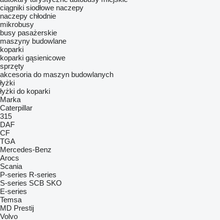
ciągniki siodłowe
naczepy
naczepy chłodnie
mikrobusy
busy pasażerskie
maszyny budowlane
koparki
koparki gąsienicowe
sprzęty
akcesoria do maszyn budowlanych
łyżki
łyżki do koparki
Marka
Caterpillar
315
DAF
CF
TGA
Mercedes-Benz
Arocs
Scania
P-series
R-series
S-series
SCB
SKO
E-series
Temsa
MD
Prestij
Volvo