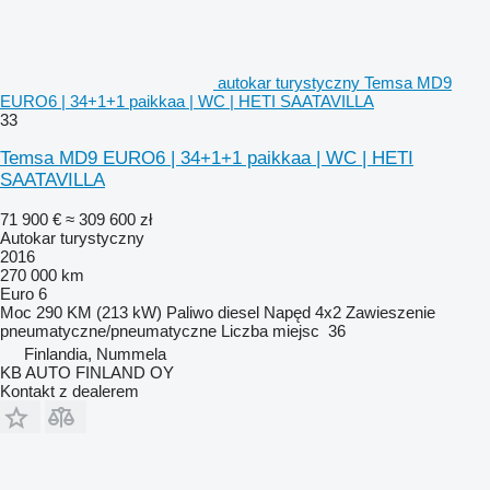
autokar turystyczny Temsa MD9
EURO6 | 34+1+1 paikkaa | WC | HETI SAATAVILLA
33
Temsa MD9 EURO6 | 34+1+1 paikkaa | WC | HETI
SAATAVILLA
71 900 €
≈ 309 600 zł
Autokar turystyczny
2016
270 000 km
Euro 6
Moc
290 KM (213 kW)
Paliwo
diesel
Napęd
4x2
Zawieszenie
pneumatyczne/pneumatyczne
Liczba miejsc
36
Finlandia, Nummela
KB AUTO FINLAND OY
Kontakt z dealerem