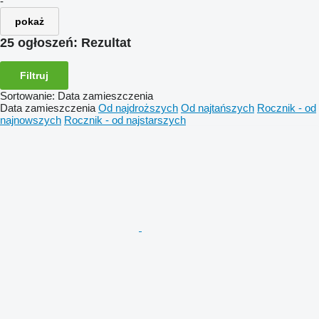
-
pokaż
25 ogłoszeń:
Rezultat
Filtruj
Sortowanie
:
Data zamieszczenia
Data zamieszczenia
Od najdroższych
Od najtańszych
Rocznik - od
najnowszych
Rocznik - od najstarszych