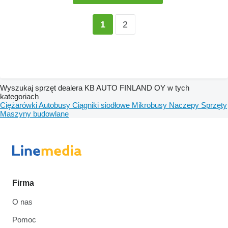
2
1
Wyszukaj sprzęt dealera KB AUTO FINLAND OY w tych
kategoriach
Ciężarówki
Autobusy
Ciągniki siodłowe
Mikrobusy
Naczepy
Sprzęty
Maszyny budowlane
Firma
O nas
Pomoc