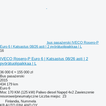
bus pasażerski IVECO Rosero-P
Euro 6 | Katsastus 08/26 asti | 2 pyörätuolipaikkaa | L
16
IVECO Rosero-P Euro 6 | Katsastus 08/26 asti | 2
pyörätuolipaikkaa | L
36 000 €
≈ 155 000 zł
Bus pasażerski
2015
434 179 km
Euro 6
Moc
170 KM (125 kW)
Paliwo
diesel
Napęd
4x2
Zawieszenie
resorowe/pneumatyczne
Liczba miejsc
23
Finlandia, Nummela
KB AUTO FINLAND OY