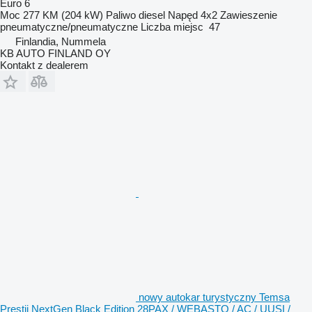
Euro 6
Moc
277 KM (204 kW)
Paliwo
diesel
Napęd
4x2
Zawieszenie
pneumatyczne/pneumatyczne
Liczba miejsc
47
Finlandia, Nummela
KB AUTO FINLAND OY
Kontakt z dealerem
nowy autokar turystyczny Temsa
Prestij NextGen Black Edition 28PAX / WEBASTO / AC / UUSI /