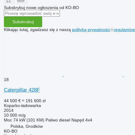
Subskrybuj nowe ogłoszenia od KO-BO
Subskrubuj
Klikając tutaj, zgadzasz się z naszą
polityką prywatności
i
regulamin
18
Caterpillar 428F
44 500 €
≈ 191 600 zł
Koparko-ładowarka
2014
10 000 m/g
Moc
74 kW (101 KM)
Paliwo
diesel
Napęd
4x4
Polska, Grodków
KO-BO