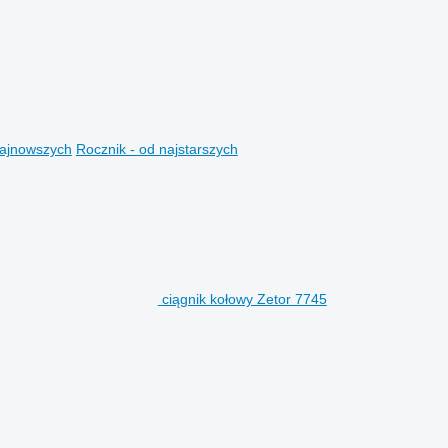
najnowszych
Rocznik - od najstarszych
ciągnik kołowy Zetor 7745