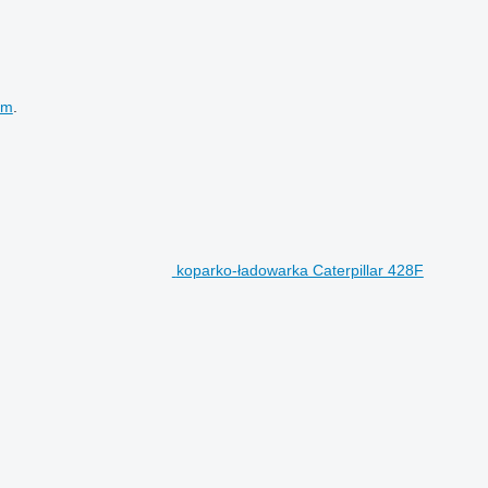
em
.
koparko-ładowarka Caterpillar 428F