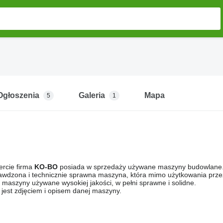
Ogłoszenia
Galeria
Mapa
5
1
ercie firma
KO-BO
posiada w sprzedaży używane maszyny budowlane
awdzona i technicznie sprawna maszyna, która mimo użytkowania przez p
maszyny używane wysokiej jakości, w pełni sprawne i solidne.
jest zdjęciem i opisem danej maszyny.