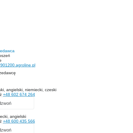
rzedawca
oszeń
e
901200.agroline.pl
rzedawcę
ski, angielski, niemiecki, czeski
aż
+48 602 674 264
dzwoń
ecki, angielski
aż
+48 600 435 566
dzwoń