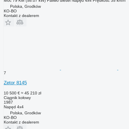
Moc
79 KM (58.07 kW)
Paliwo
diesel
Napęd
4x4
Prędkość
35 km/h
Polska, Grodków
KO-BO
Kontakt z dealerem
7
Zetor 8145
10 500 €
≈ 45 210 zł
Ciągnik kołowy
1987
Napęd
4x4
Polska, Grodków
KO-BO
Kontakt z dealerem