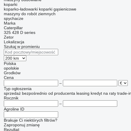
koparki
koparko-ładowarki
koparki gąsienicowe
maszyny do robót ziemnych
spychacze
Marka
Caterpillar
325
428
D series
Zetor
Lokalizacja
Szukaj w promieniu
Polska
opolskie
Grodków
Cena
–
Typ ogłoszenia
sprzedaż
bezpośrednio od producenta
leasing
kredyt
na raty
trade-i
Rocznik
–
Agroline ID
Brakuje Ci niektórych filtrów?
Zaproponuj zmianę
Rezultat: