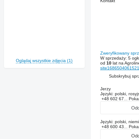
Kontakt
Zweryfikowany sp
W sprzedaży:
5 ogł
Oglądaj wszystkie zdjęcia (1)
od
10
lat na Agrolin
site1686504061521
Subskrybuj sp
Jerzy
Języki:
polski, rosyj
+48 602 67...
Pok
Od
Języki:
polski, niemi
+48 600 43...
Pok
Od