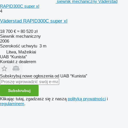
siewnik mechaniczny Väderstad
RAPID300C super xl
4
Väderstad RAPID300C super xl
18 700 €
≈ 80 520 zł
Siewnik mechaniczny
2006
Szerokość uchwytu
3 m
Litwa, Mažeikiai
UAB “Kunista”
Kontakt z dealerem
Subskrybuj nowe ogłoszenia od UAB “Kunista”
Subskrubuj
Klikając tutaj, zgadzasz się z naszą
polityką prywatności
i
regulaminem
.