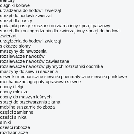
traktory
ciągniki kołowe
urządzenia do hodowli zwierząt
sprzęt do hodowli zwierząt
sprzęt dla paszy
podajniki paszy
kruszarki do ziarna
inny sprzęt paszowy
sprzęt dla koni
ogrodzenia dla zwierząt
inny sprzęt do hodowli
zwierząt
urządzenia do hodowli zwierząt
siekacze słomy
maszyny do nawożenia
rozsiewacze nawozów
rozsiewacze nawozów zawieszane
rozsiewacze nawozów płynnych
rozrzutniki obornika
maszyny do siewu i sadzenia
siewniki mechaniczne
siewniki pneumatyczne
siewniki punktowe
mechaniczne
agregaty uprawowo siewne
opony i felgi
opony rolnicze
opony do maszyn leśnych
sprzęt do przetwarzania ziarna
mobilne suszarnie do zboża
części zamienne
części silnika
silniki
części robocze
rozdrabniacze