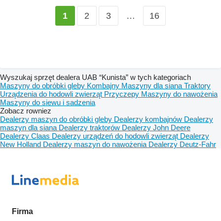
2
3
…
16
1
Wyszukaj sprzęt dealera UAB “Kunista” w tych kategoriach
Maszyny do obróbki gleby
Kombajny
Maszyny dla siana
Traktory
Urządzenia do hodowli zwierząt
Przyczepy
Maszyny do nawożenia
Maszyny do siewu i sadzenia
Zobacz rowniez
Dealerzy maszyn do obróbki gleby
Dealerzy kombajnów
Dealerzy
maszyn dla siana
Dealerzy traktorów
Dealerzy John Deere
Dealerzy Claas
Dealerzy urządzeń do hodowli zwierząt
Dealerzy
New Holland
Dealerzy maszyn do nawożenia
Dealerzy Deutz-Fahr
Firma