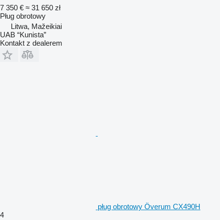
7 350 €
≈ 31 650 zł
Pług obrotowy
Litwa, Mažeikiai
UAB “Kunista”
Kontakt z dealerem
pług obrotowy Överum CX490H
4