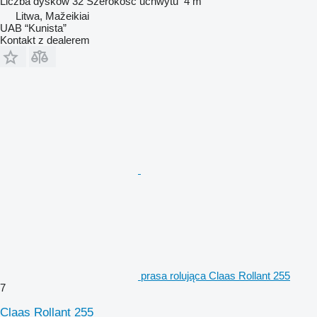
Liczba dysków
32
Szerokość uchwytu
4 m
Litwa, Mažeikiai
UAB “Kunista”
Kontakt z dealerem
prasa rolująca Claas Rollant 255
7
Claas Rollant 255