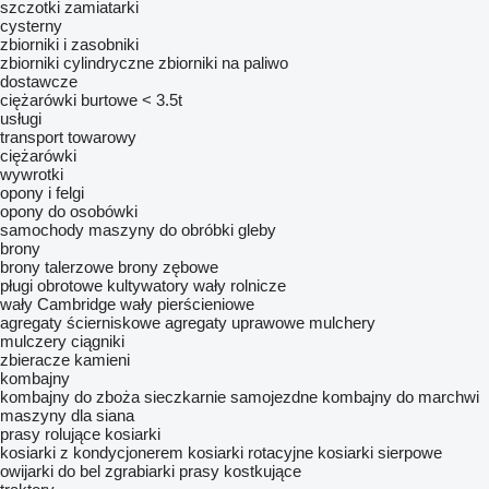
szczotki zamiatarki
cysterny
zbiorniki i zasobniki
zbiorniki cylindryczne
zbiorniki na paliwo
dostawcze
ciężarówki burtowe < 3.5t
usługi
transport towarowy
ciężarówki
wywrotki
opony i felgi
opony do osobówki
samochody
maszyny do obróbki gleby
brony
brony talerzowe
brony zębowe
pługi obrotowe
kultywatory
wały rolnicze
wały Cambridge
wały pierścieniowe
agregaty ścierniskowe
agregaty uprawowe
mulchery
mulczery ciągniki
zbieracze kamieni
kombajny
kombajny do zboża
sieczkarnie samojezdne
kombajny do marchwi
maszyny dla siana
prasy rolujące
kosiarki
kosiarki z kondycjonerem
kosiarki rotacyjne
kosiarki sierpowe
owijarki do bel
zgrabiarki
prasy kostkujące