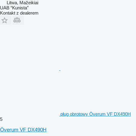
Litwa, Mažeikiai
UAB “Kunista”
Kontakt z dealerem
pług obrotowy Överum VF DX490H
5
Överum VF DX490H