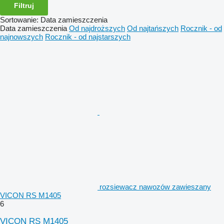
Filtruj
Sortowanie
:
Data zamieszczenia
Data zamieszczenia
Od najdroższych
Od najtańszych
Rocznik - od
najnowszych
Rocznik - od najstarszych
rozsiewacz nawozów zawieszany
VICON RS M1405
6
VICON RS M1405