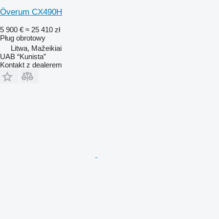
Överum CX490H
5 900 €
≈ 25 410 zł
Pług obrotowy
Litwa, Mažeikiai
UAB “Kunista”
Kontakt z dealerem