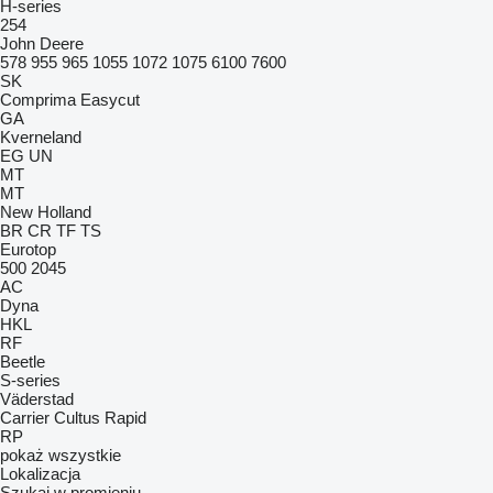
H-series
254
John Deere
578
955
965
1055
1072
1075
6100
7600
SK
Comprima
Easycut
GA
Kverneland
EG
UN
MT
MT
New Holland
BR
CR
TF
TS
Eurotop
500
2045
AC
Dyna
HKL
RF
Beetle
S-series
Väderstad
Carrier
Cultus
Rapid
RP
pokaż wszystkie
Lokalizacja
Szukaj w promieniu