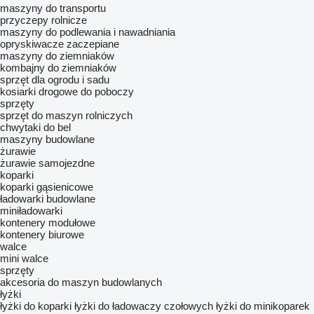
maszyny do transportu
przyczepy rolnicze
maszyny do podlewania i nawadniania
opryskiwacze zaczepiane
maszyny do ziemniaków
kombajny do ziemniaków
sprzęt dla ogrodu i sadu
kosiarki drogowe do poboczy
sprzęty
sprzęt do maszyn rolniczych
chwytaki do bel
maszyny budowlane
żurawie
żurawie samojezdne
koparki
koparki gąsienicowe
ładowarki budowlane
miniładowarki
kontenery modułowe
kontenery biurowe
walce
mini walce
sprzęty
akcesoria do maszyn budowlanych
łyżki
łyżki do koparki
łyżki do ładowaczy czołowych
łyżki do minikoparek