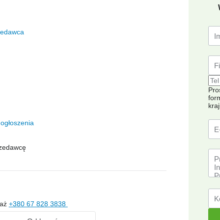
zedawca
Pro
for
kra
ogłoszenia
rzedawcę
każ
+380 67 828 3838