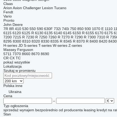
Claas
Arion
Axion
Challenger
Lexion
Tucano
Fendt
Vario
Pronto
John Deere
7R
8R
410
530
550
590
630F
732i
740i
750
850
930
1070 E
1110
1
6115
6120
6125 R
6130
6135
6140
6145
6150 R
6155
6170
6175
6
7200
7215 R
7230 R
7250
7260 R
7270 R
7290 R
7300
7310 R
735
8295
8300
8310
8320
8330
8335 R
8345 R
8370 R
8400
8420
8430
H-series
JD
S-series
T-series
W-series
Z-series
Massey Ferguson
5711
7370
8660
8670
8690
CR
CX
TC
pokaż wszystkie
Lokalizacja
Szukaj w promieniu
Polska
inne
Ukraina
Cena
–
Typ ogłoszenia
sprzedaż
wynajem
bezpośrednio od producenta
leasing
kredyt
na ra
Stan