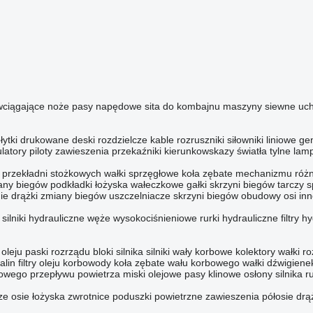
wciągające
noże
pasy napędowe
sita do kombajnu
maszyny siewne
uc
łytki drukowane
deski rozdzielcze
kable
rozruszniki
siłowniki liniowe
ge
latory
piloty zawieszenia
przekaźniki
kierunkowskazy
światła tylne
lam
 przekładni stożkowych
wałki sprzęgłowe
koła zębate mechanizmu róż
iany biegów
podkładki
łożyska wałeczkowe
gałki skrzyni biegów
tarczy s
ie
drążki zmiany biegów
uszczelniacze skrzyni biegów
obudowy osi
inn
silniki hydrauliczne
węże wysokociśnieniowe
rurki hydrauliczne
filtry 
 oleju
paski rozrządu
bloki silnika
silniki
wały korbowe
kolektory
wałki r
alin
filtry oleju
korbowody
koła zębate wału korbowego
wałki dźwigien
sowego przepływu powietrza
miski olejowe
pasy klinowe
osłony silnika
r
ze
osie
łożyska
zwrotnice
poduszki powietrzne zawieszenia
półosie
drą