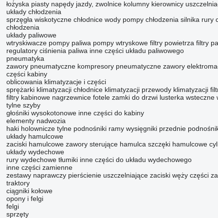
łożyska piasty
napędy jazdy, zwolnice
kolumny kierownicy
uszczelnia
układy chłodzenia
sprzęgła wiskotyczne
chłodnice wody
pompy chłodzenia silnika
rury 
chłodzenia
układy paliwowe
wtryskiwacze
pompy paliwa
pompy wtryskowe
filtry powietrza
filtry p
regulatory ciśnienia paliwa
inne części układu paliwowego
pneumatyka
zawory pneumatyczne
kompresory pneumatyczne
zawory elektrom
części kabiny
oblicowania
klimatyzacje i części
sprężarki klimatyzacji
chłodnice klimatyzacji
przewody klimatyzacji
fi
filtry kabinowe
nagrzewnice
fotele
zamki do drzwi
lusterka wsteczne
tylne szyby
głośniki wysokotonowe
inne części do kabiny
elementy nadwozia
haki holownicze
tylne podnośniki
ramy
wysięgniki
przednie podnośnik
układy hamulcowe
zaciski hamulcowe
zawory sterujące hamulca
szczęki hamulcowe
cyl
układy wydechowe
rury wydechowe
tłumiki
inne części do układu wydechowego
inne części zamienne
zestawy naprawczy
pierścienie uszczelniające
zaciski węży
części z
traktory
ciągniki kołowe
opony i felgi
felgi
sprzęty