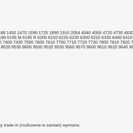
188
1450
1470
1590
1725
1890
1910
2054
4040
4055
4720
4730
483
190
6195 M
6195 R
6200
6210
6220
6230
6300
6310
6330
6400
6410
0
7400
7430
7500
7600
7610
7700
7710
7720
7730
7800
7810
7820
8520
8530
8600
9500
9520
9530
9560
9570
9600
9610
9620
9640
9
ty
trade-in (rozliczenie w zamian)
wymiana