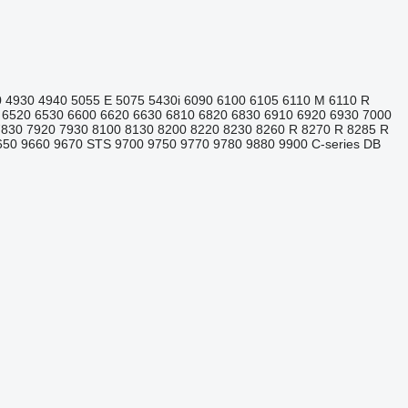
0
4930
4940
5055 E
5075
5430i
6090
6100
6105
6110 M
6110 R
6520
6530
6600
6620
6630
6810
6820
6830
6910
6920
6930
7000
7830
7920
7930
8100
8130
8200
8220
8230
8260 R
8270 R
8285 R
650
9660
9670 STS
9700
9750
9770
9780
9880
9900
C-series
DB