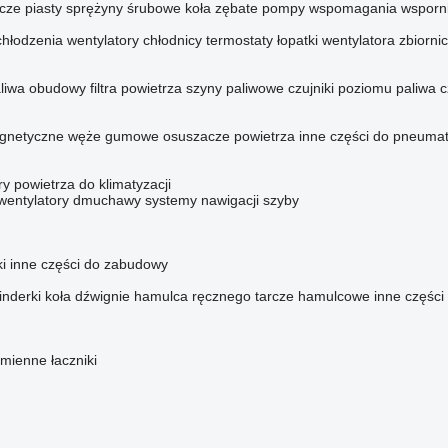
cze piasty
sprężyny śrubowe
koła zębate pompy wspomagania
wsporni
chłodzenia
wentylatory chłodnicy
termostaty
łopatki wentylatora
zbiorni
aliwa
obudowy filtra powietrza
szyny paliwowe
czujniki poziomu paliwa
c
agnetyczne
węże gumowe
osuszacze powietrza
inne części do pneumat
ltry powietrza do klimatyzacji
wentylatory dmuchawy
systemy nawigacji
szyby
i
inne części do zabudowy
inderki koła
dźwignie hamulca ręcznego
tarcze hamulcowe
inne częśc
amienne
łaczniki