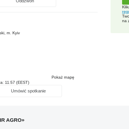
Oddzwoń
Kli
reg
Two
na 
ki, m. Kyiv
Pokaż mapę
ra: 11:57 (EEST)
Umówić spotkanie
MIR AGRO»