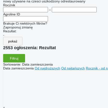
nowy
używane
na czesci
uszkodzony
odrestaurowany
Rocznik
–
Agroline ID
Brakuje Ci niektórych filtrów?
Zaproponuj zmianę
Rezultat:
-
pokaż
2553 ogłoszenia:
Rezultat
Filtruj
Sortowanie
:
Data zamieszczenia
Data zamieszczenia
Od najdroższych
Od najtańszych
Rocznik - od 