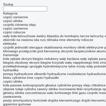
Szukaj
Kategoria
części zamienne
części silnika
czujniki ciśnienia oleju
części zamienne
części robocze
wały
koła łańcuchowe
świdry
klepiska do kombajnu
tarcze
łańcuchy 
zbiorniki na nasiona
sita
rury ślimaka
inne elementy robocze
elektryka
czujniki
jednostki sterujące
okablowania
monitory
silniki elektryczne
p
klinowego
przełączniki pod kierownicę
skrzynki bezpieczników
akumu
transmisje
koła zębate skrzyni biegów
reduktory
wały kardana
wały zębate
para
biegów
obudowy skrzyni biegów
krzyżaki wału napędowego
linki zm
przekładniowego
sprzęgła hydrokinetyczne
tylne mosty
wały pośredn
hydraulika
pompy hydrauliczne
siłowniki hydrauliczne
rozdzielacze hydrauliczne
bloku cylindrów
inne części hydrauliki
części silnika
koła pasowe
turbosprężarki
głowice cylindrów
pompy oleju
chłodnice
olejowe
tuleje cylindra
zawory silnika
mocowania
tłoki
recyrkulacje sp
głowicy silnika
uszczelniacze wału korbowego
linki gazu
czujniki ma
zawieszenia
piasty
amortyzatory
końcówki drążka kierowniczego
drążki kierownic
gąsienice gumowe