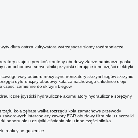
hwyty
dłuta
ostrza kultywatora
wytrząsacze słomy
rozdrabniacze
neratory
czujniki prędkości
anteny
obudowy złącze
napinacze paska
py samochodowe
serwosilniki
przyciski sterujące
inne części elektryki
nicowego
wały odbioru mocy
synchronizatory skrzyni biegów
skrzynie
przęgła
dyferencjały
obudowy koła zamachowego
chłodnice oleju
e części zamienne do skrzyni biegów
hydrauliczne
joysticki hydrauliczne
akumulatory hydrauliczne
sprężyny
ozrządu
koła zębate wałka rozrządu
koła zamachowe
przewody
ek zaworowych
intercoolery
zawory EGR
obudowy filtra oleju
uszczelki
urki poboru oleju
czujniki ciśnienia oleju
inne części silnika
żki reakcyjne
gąsienice