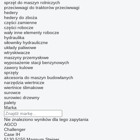
sprzęt do maszyn rolniczych
przeciwwagi do traktorów
przeciwwagi
hedery
hedery do zboża
części zamienne
części robocze
wały
inne elementy robocze
hydraulika
siłowniky hydrauliczne
układy paliwowe
wtryskiwacze
maszyny przemysłowe
wyposażenie stacji benzynowych
zawory kulowe
sprzęty
akcesoria do maszyn budowlanych
narzędzia wiertnicze
wiertnice ślimakowe
surowce
surowiec drzewny
palety
Marka
Nie znaleziono wyników dla tego zapytania
AGCO
Challenger
Case IH
5130
5150
Magnum
Steiger