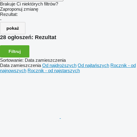
Brakuje Ci niektórych filtrów?
Zaproponuj zmianę
Rezultat:
-
pokaż
28 ogłoszeń:
Rezultat
Filtruj
Sortowanie
:
Data zamieszczenia
Data zamieszczenia
Od najdroższych
Od najtańszych
Rocznik - od
najnowszych
Rocznik - od najstarszych