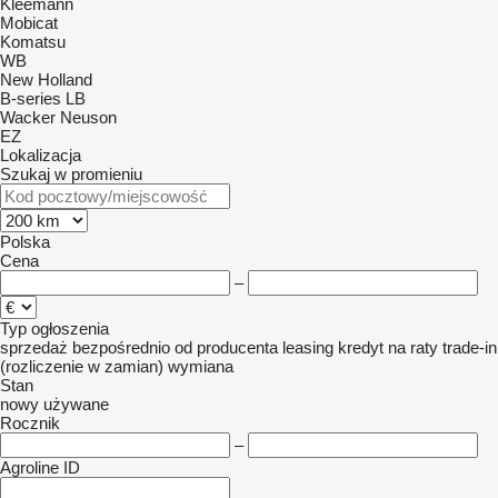
Kleemann
Mobicat
Komatsu
WB
New Holland
B-series
LB
Wacker Neuson
EZ
Lokalizacja
Szukaj w promieniu
Polska
Cena
–
Typ ogłoszenia
sprzedaż
bezpośrednio od producenta
leasing
kredyt
na raty
trade-in
(rozliczenie w zamian)
wymiana
Stan
nowy
używane
Rocznik
–
Agroline ID