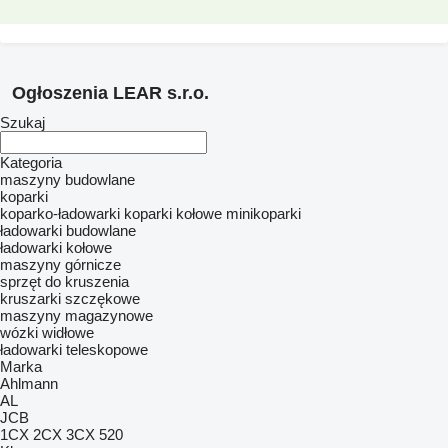
Ogłoszenia LEAR s.r.o.
Szukaj
Kategoria
maszyny budowlane
koparki
koparko-ładowarki
koparki kołowe
minikoparki
ładowarki budowlane
ładowarki kołowe
maszyny górnicze
sprzęt do kruszenia
kruszarki szczękowe
maszyny magazynowe
wózki widłowe
ładowarki teleskopowe
Marka
Ahlmann
AL
JCB
1CX
2CX
3CX
520