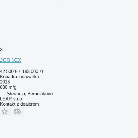
3
JCB 1CX
42 500 €
≈ 183 000 zł
Koparko-ładowarka
2015
830 m/g
Słowacja, Bernolákovo
LEAR s.r.o.
Kontakt z dealerem