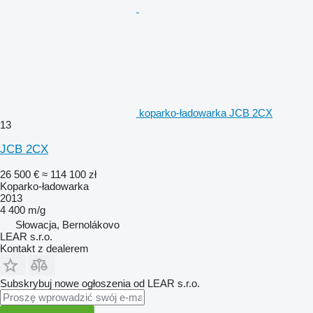
koparko-ładowarka JCB 2CX
13
JCB 2CX
26 500 €
≈ 114 100 zł
Koparko-ładowarka
2013
4 400 m/g
Słowacja, Bernolákovo
LEAR s.r.o.
Kontakt z dealerem
Subskrybuj nowe ogłoszenia od LEAR s.r.o.