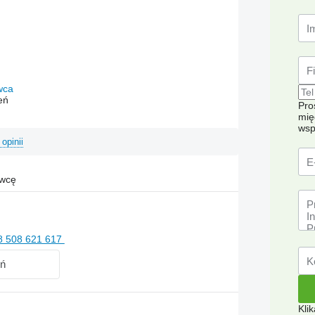
awca
eń
Pro
mię
wsp
 opinii
awcę
8 508 621 617
ń
Kli