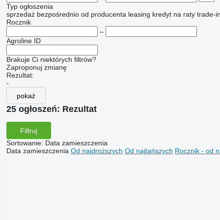
Typ ogłoszenia
sprzedaż
bezpośrednio od producenta
leasing
kredyt
na raty
trade-i
Rocznik
–
Agroline ID
Brakuje Ci niektórych filtrów?
Zaproponuj zmianę
Rezultat:
-
pokaż
25 ogłoszeń:
Rezultat
Filtruj
Sortowanie
:
Data zamieszczenia
Data zamieszczenia
Od najdroższych
Od najtańszych
Rocznik - od 