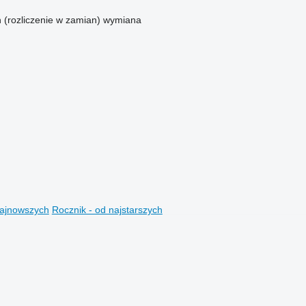
n (rozliczenie w zamian)
wymiana
najnowszych
Rocznik - od najstarszych