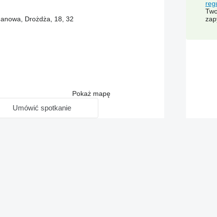
reg
Two
manowa, Drożdża, 18, 32
zap
Pokaż mapę
Umówić spotkanie