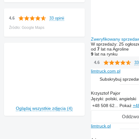
33 opinii
4.6
Źródło: Google Maps
Zweryfikowany sprzed
W sprzedaży:
25 ogłosz
od
7
lat na Agroline
9
lat na rynku
33
4.6
limtruck.com.pl
Subskrybuj sprzed
Krzysztof Pajor
Języki:
polski, angielski
+48 508 62...
Pokaż
+4
Oglądaj wszystkie zdjęcia (4)
Oddzwo
limtruck.pl