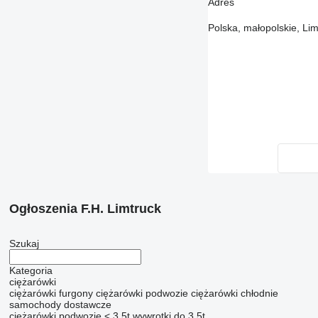
Adres
Polska, małopolskie, Li
Ogłoszenia F.H. Limtruck
Szukaj
Kategoria
ciężarówki
ciężarówki furgony
ciężarówki podwozie
ciężarówki chłodnie
samochody
dostawcze
ciężarówki podwozie < 3.5t
wywrotki do 3.5t