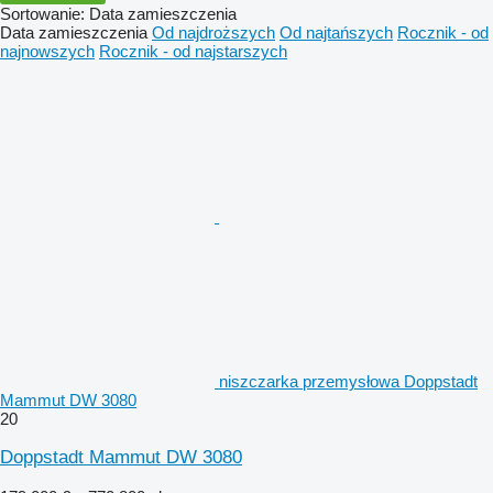
Sortowanie
:
Data zamieszczenia
Data zamieszczenia
Od najdroższych
Od najtańszych
Rocznik - od
najnowszych
Rocznik - od najstarszych
niszczarka przemysłowa Doppstadt
Mammut DW 3080
20
Doppstadt Mammut DW 3080