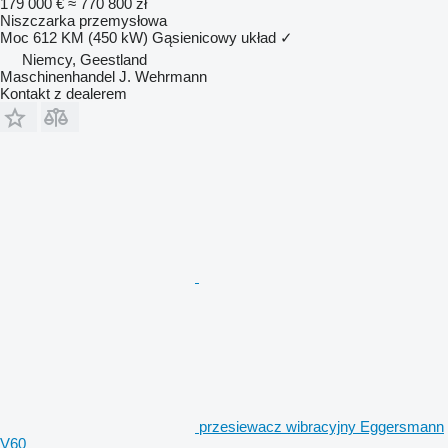
179 000 €
≈ 770 800 zł
Niszczarka przemysłowa
Moc
612 KM (450 kW)
Gąsienicowy układ
✓
Niemcy, Geestland
Maschinenhandel J. Wehrmann
Kontakt z dealerem
przesiewacz wibracyjny Eggersmann
V60