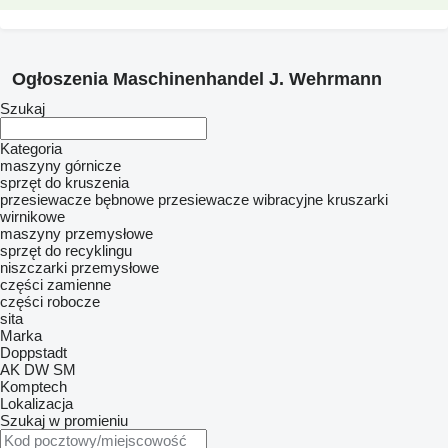
Ogłoszenia Maschinenhandel J. Wehrmann
Szukaj
Kategoria
maszyny górnicze
sprzęt do kruszenia
przesiewacze bębnowe
przesiewacze wibracyjne
kruszarki
wirnikowe
maszyny przemysłowe
sprzęt do recyklingu
niszczarki przemysłowe
części zamienne
części robocze
sita
Marka
Doppstadt
AK
DW
SM
Komptech
Lokalizacja
Szukaj w promieniu